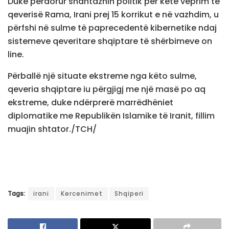
Duke përdorur shantazhin politik për këtë veprim të
qeverisë Rama, Irani prej 15 korrikut e në vazhdim, u
përfshi në sulme të paprecedentë kibernetike ndaj
sistemeve qeveritare shqiptare të shërbimeve on
line.
Përballë një situate ekstreme nga këto sulme,
qeveria shqiptare iu përgjigj me një masë po aq
ekstreme, duke ndërprerë marrëdhëniet
diplomatike me Republikën Islamike të Iranit, fillim
muajin shtator./TCH/
Tags:
irani
Kercenimet
Shqiperi