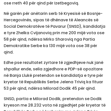
ose rreth 40 për qind për Izetbegoviq.
Në garën për anëtarin serb të Kryesisë së Bosnje-
Hercegovinës, sipas të dhënave të Aleancës së
Social Demokratëve të Pavarur (SNSD), kandidatja
e tyre Zhelka Cvijanoviq prin me 200 mijë vota ose
58 për qind, ndërsa Mirko Sharoviq nga Partia
Demokratike Serbe ka 130 mijë vota ose 38 për
qind.
Edhe pse rezultatet zyrtare të zgjedhjeve nuk janë
shpallur ende, selia zgjedhore e PDP-së opozitare
në Banja Llukë pretendon se kandidatja e tyre për
kryetar të Republikës Serbe Jelena Triviq ka fituar
53 për qind, ndërsa Milorad Dodik 45 për qind.
SNSD, partia e Milorad Dodik, pretendon se Dodik
kryeson me 28.232 vota në zgjedhjet për kryetar të