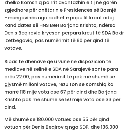
Zhelko Komshiq po rrit avantazhin e tij në garën
zgjedhore për anëtarin e Presidencës së Bosnjë-
Hercegovinës nga radhët e popullit kroat ndaj
kandidates së HNS BeH Borjana Krishto, ndërsa
Denis Beqiroviq kryeson përpara kreut të SDA Bakir
Izetbegoviq, pas numërimit të 60 për qind të
votave.
Sipas të dhënave që u vunë në dispozicion të
mediave në selinë e SDA në Sarajevë sonte para
orës 22:00, pas numërimit të pak më shumë se
gjysmë milioni votave, rezulton se Komshiq ka
marrë 118 mijë vota ose 67 për qind dhe Borjana
Krishto pak më shumë se 50 mijë vota ose 33 për
qind.
Më shumë se 180.000 votues ose 55 për qind
votuan për Denis Beqiroviq nga SDP, dhe 136.000