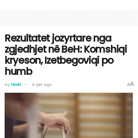
Rezultatet jozyrtare nga
zgjedhjet në BeH: Komshiqi
kryeson, Izetbegoviqi po
humb
A
by
tëvë1
4 vjet ago
A