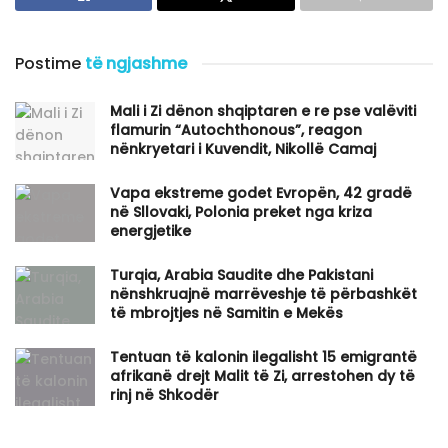
Postime
të ngjashme
​Mali i Zi dënon shqiptaren e re pse valëviti
flamurin “Autochthonous”, reagon
nënkryetari i Kuvendit, Nikollë Camaj
Vapa ekstreme godet Evropën, 42 gradë
në Sllovaki, Polonia preket nga kriza
energjetike
Turqia, Arabia Saudite dhe Pakistani
nënshkruajnë marrëveshje të përbashkët
të mbrojtjes në Samitin e Mekës
Tentuan të kalonin ilegalisht 15 emigrantë
afrikanë drejt Malit të Zi, arrestohen dy të
rinj në Shkodër