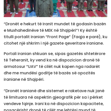
“Dronët e hekurt të Iranit mundet të godasin bazën
e Muxhahedinëve të MEK në Shqipëri”! Ky është
titulli portalit Iranian “Front Page” (Faqja e parë), ku
citohet një shkrim i një gazete qeveritare iraniane.
Portali iranian shkuan se, sipas gazetës shtetërore
të Teheranit, ky vend ka në dispozicion dronë të
armatosur “UAV” të cilët nuk kapen nga radarët
dhe me mundësi goditje të bazës së opozitës
iraniane në Shqipëri.
“Dronët iranianë dhe sistemet e raketave nuk janë
të limituara në aspektin gjeografik për sa i përket
vendeve fqinje. Irani ka në dispozicion kapacitete,
posaçërisht dronë të cilët me lehtësi mund të