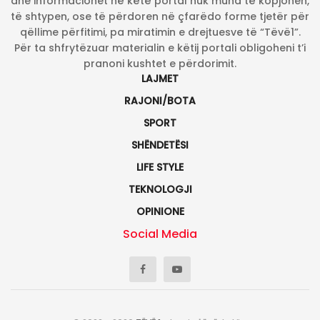
dhe informacionet në këtë portal nuk mund të kopjohen,
të shtypen, ose të përdoren në çfarëdo forme tjetër për
qëllime përfitimi, pa miratimin e drejtuesve të “Tëvë1”.
Për ta shfrytëzuar materialin e këtij portali obligoheni t’i
pranoni kushtet e përdorimit.
LAJMET
RAJONI/BOTA
SPORT
SHËNDETËSI
LIFE STYLE
TEKNOLOGJI
OPINIONE
Social Media