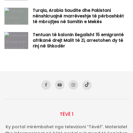
Turqia, Arabia Saudite dhe Pakistani
nënshkruajnë marrëveshje të përbashkët
të mbrojtjes në Samitin e Mekës
Tentuan të kalonin ilegalisht 15 emigrantë
afrikanë drejt Malit të Zi, arrestohen dy të
rinj në Shkodër
TËVË 1
Ky portal mirëmbahet nga televizioni “Tëvë1”. Materialet