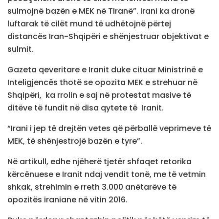
sulmojnë bazën e MEK në Tiranë”. Irani ka dronë
luftarak të cilët mund të udhëtojnë përtej
distancës Iran-Shqipëri e shënjestruar objektivat e
sulmit.
Gazeta qeveritare e Iranit duke cituar Ministrinë e
Inteligjencës thotë se opozita MEK e strehuar në
Shqipëri, ka rrolin e saj në protestat masive të
ditëve të fundit në disa qytete të Iranit.
“Irani i jep të drejtën vetes që përballë veprimeve të
MEK, të shënjestrojë bazën e tyre”.
Në artikull, edhe njëherë tjetër shfaqet retorika
kërcënuese e Iranit ndaj vendit tonë, me të vetmin
shkak, strehimin e rreth 3.000 anëtarëve të
opozitës iraniane në vitin 2016.