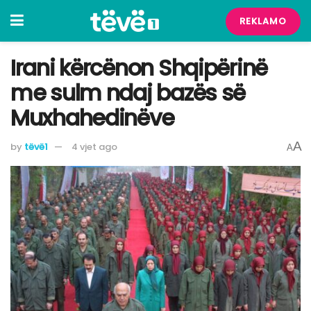
REKLAMO
Irani kërcënon Shqipërinë
me sulm ndaj bazës së
Muxhahedinëve
A
by
tëvë1
4 vjet ago
A