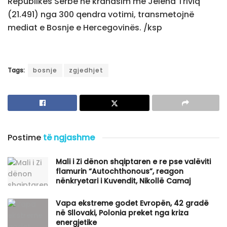
Republikës Serbe në krahasim me Jelena Triviq
(21.491) nga 300 qendra votimi, transmetojnë
mediat e Bosnje e Hercegovinës. /ksp
Tags:
bosnje
zgjedhjet
Postime
të ngjashme
​Mali i Zi dënon shqiptaren e re pse valëviti
flamurin “Autochthonous”, reagon
nënkryetari i Kuvendit, Nikollë Camaj
Vapa ekstreme godet Evropën, 42 gradë
në Sllovaki, Polonia preket nga kriza
energjetike