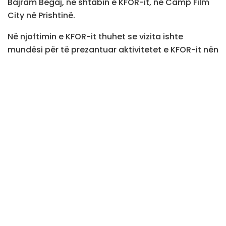
Bajram Begaj, në shtabin e KFOR-it, në Camp Film
City në Prishtinë.
Në njoftimin e KFOR-it thuhet se vizita ishte
mundësi për të prezantuar aktivitetet e KFOR-it nën
mandatin e tij të OKB-së dhe përpjekjet e tij të
vazhdueshme për sigurinë në mbështetje të
dialogut të lehtësuar nga BE-ja.
Gjeneral-major Barduani përgëzoi gjithashtu
presidentin Begaj për kontributin e Shqipërisë për
KFOR-in dhe stabilitetin rajonal.
“KFOR-i vazhdon të zbatojë mandatin e tij – bazuar
në Rezolutën 1244 të Këshillit të Sigurimit të OKB-së
të vitit 1999 – për të kontribuar në një mjedis të
qetë dhe të sigurt për të gjithë njerëzit dhe
komunitetet që jetojnë në Kosovë dhe lirinë e
lëvizjes, në çdo kohë dhe në mënyrë të paanshme.