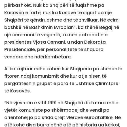
përbashkët. Nuk ka Shqipëri të fuqishme pa
Kosovën e fortë, nuk ka Kosovë të sigurt pa një
Shqipëri të qëndrueshme dhe të zhvilluar. Në ecim
bashkë në Bashkimin Evropian”, ka thënë Begaj në
një ceremoni të veçantë, ku nën patronatin e
presidentes Vjosa Osmani, u ndan Dekorata
Presidenciale, për personalitete të shquara
vendore dhe ndërkombëtare.
Ai ka kujtuar edhe kohën kur Shqipëria po shënonte
fitoren ndaj komunizmit dhe kur atje nisen të
përgatiteshin grupet e para të Ushtrisë Çlirimtare
të Kosovës.
“Në vjeshtën e vitit 1991 në Shqipëri diktatura më e
vjetër komuniste po shkërmoqej dhe vendi po
orientohej jo pa sfida drejt vlerave euroataltike. Në
atë kohë disa burra bënë atë që historia ua kërkoi,