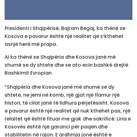
Presidenti i Shqipërisë, Bajram Begaj, ka thënë se
Kosova e pavarur është një realitet që s’kthehet
asnjë herë më prapa.
Ai ka thënë se Shqipëria dhe Kosova janë më
shumë se dy shtete dhe se ato ecin bashkë drejtë
Bashkimit Evropian
“Shqipëria dhe Kosova janë më shumë se dy
shtete, ne jemi në komb, një gjat një flamur një
histori, të cilat janë të lidhura përjetësisht. Kosova
e pavarur është një realitet që nuk kthehet pas, një
relaitet që është fituar me gjak dhe sakrificë. Liria e
Kosovës është një garanci për paqen dhe
stabilitetin në rajon. E ardhmja jonë është e