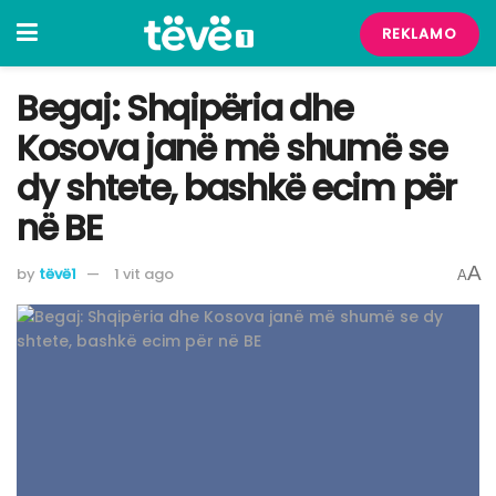
REKLAMO
Begaj: Shqipëria dhe
Kosova janë më shumë se
dy shtete, bashkë ecim për
në BE
A
by
tëvë1
1 vit ago
A