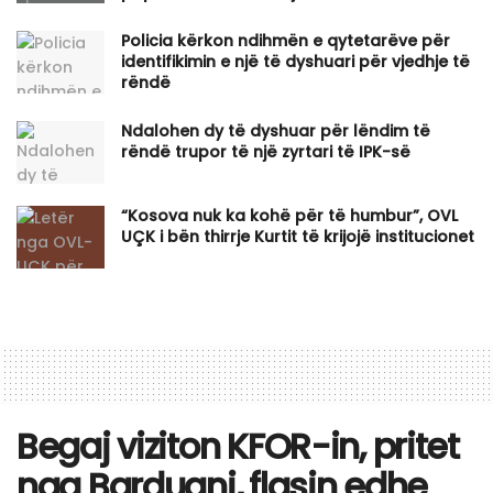
Policia kërkon ndihmën e qytetarëve për
identifikimin e një të dyshuari për vjedhje të
rëndë
Ndalohen dy të dyshuar për lëndim të
rëndë trupor të një zyrtari të IPK-së
“Kosova nuk ka kohë për të humbur”, OVL
UÇK i bën thirrje Kurtit të krijojë institucionet
Begaj viziton KFOR-in, pritet
nga Barduani, flasin edhe