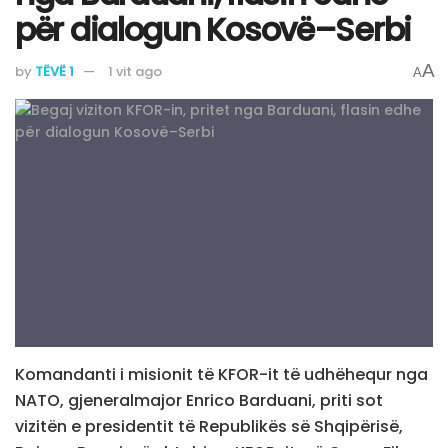
për dialogun Kosovë–Serbi
A
by
TËVË 1
1 vit ago
A
Komandanti i misionit të KFOR-it të udhëhequr nga
NATO, gjeneralmajor Enrico Barduani, priti sot
vizitën e presidentit të Republikës së Shqipërisë,