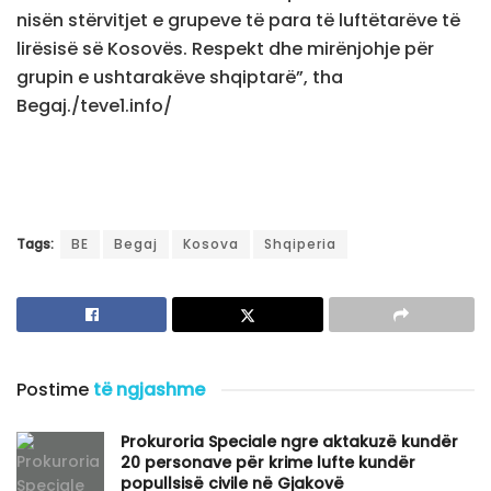
nisën stërvitjet e grupeve të para të luftëtarëve të
lirësisë së Kosovës. Respekt dhe mirënjohje për
grupin e ushtarakëve shqiptarë”, tha
Begaj./teve1.info/
Tags:
BE
Begaj
Kosova
Shqiperia
Postime
të ngjashme
Prokuroria Speciale ngre aktakuzë kundër
20 personave për krime lufte kundër
popullsisë civile në Gjakovë