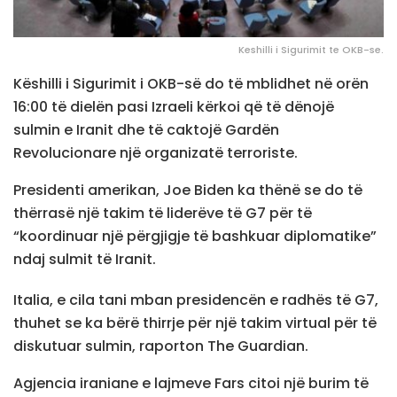
Keshilli i Sigurimit te OKB-se.
Këshilli i Sigurimit i OKB-së do të mblidhet në orën
16:00 të dielën pasi Izraeli kërkoi që të dënojë
sulmin e Iranit dhe të caktojë Gardën
Revolucionare një organizatë terroriste.
Presidenti amerikan, Joe Biden ka thënë se do të
thërrasë një takim të liderëve të G7 për të
“koordinuar një përgjigje të bashkuar diplomatike”
ndaj sulmit të Iranit.
Italia, e cila tani mban presidencën e radhës të G7,
thuhet se ka bërë thirrje për një takim virtual për të
diskutuar sulmin, raporton The Guardian.
Agjencia iraniane e lajmeve Fars citoi një burim të