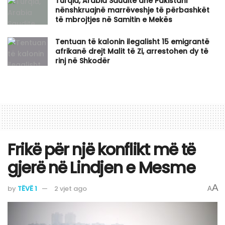
Turqia, Arabia Saudite dhe Pakistani
nënshkruajnë marrëveshje të përbashkët
të mbrojtjes në Samitin e Mekës
Tentuan të kalonin ilegalisht 15 emigrantë
afrikanë drejt Malit të Zi, arrestohen dy të
rinj në Shkodër
Frikë për një konflikt më të
gjerë në Lindjen e Mesme
A
by
TËVË 1
2 vjet ago
A