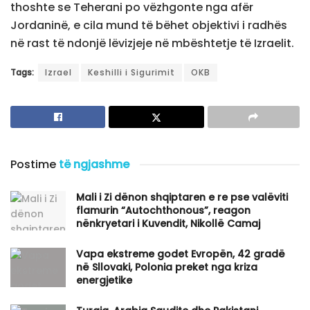
thoshte se Teherani po vëzhgonte nga afër
Jordaninë, e cila mund të bëhet objektivi i radhës
në rast të ndonjë lëvizjeje në mbështetje të Izraelit.
Tags:
Izrael
Keshilli i Sigurimit
OKB
Postime
të ngjashme
​Mali i Zi dënon shqiptaren e re pse valëviti
flamurin “Autochthonous”, reagon
nënkryetari i Kuvendit, Nikollë Camaj
Vapa ekstreme godet Evropën, 42 gradë
në Sllovaki, Polonia preket nga kriza
energjetike