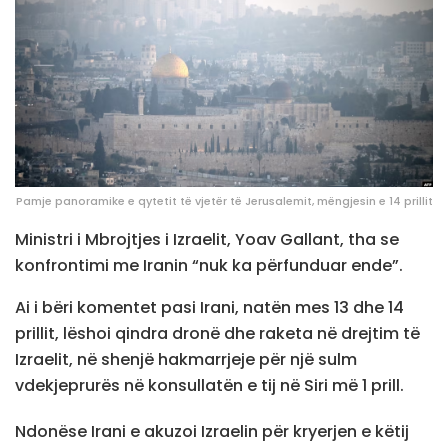
Pamje panoramike e qytetit të vjetër të Jerusalemit, mëngjesin e 14 prillit
Ministri i Mbrojtjes i Izraelit, Yoav Gallant, tha se
konfrontimi me Iranin “nuk ka përfunduar ende”.
Ai i bëri komentet pasi Irani, natën mes 13 dhe 14
prillit, lëshoi qindra dronë dhe raketa në drejtim të
Izraelit, në shenjë hakmarrjeje për një sulm
vdekjeprurës në konsullatën e tij në Siri më 1 prill.
Ndonëse Irani e akuzoi Izraelin për kryerjen e këtij