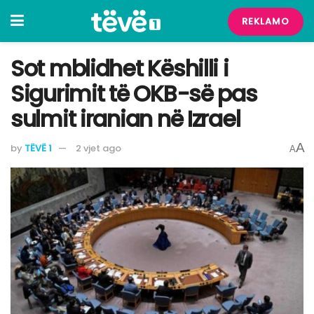
REKLAMO
Sot mblidhet Këshilli i
Sigurimit të OKB-së pas
sulmit iranian në Izrael
A
by
TËVË 1
2 vjet ago
A