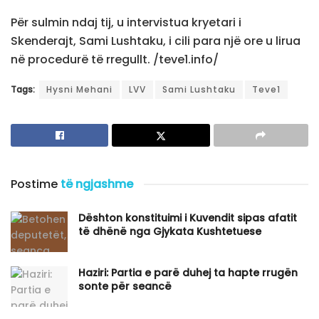
Për sulmin ndaj tij, u intervistua kryetari i
Skenderajt, Sami Lushtaku, i cili para një ore u lirua
në procedurë të rregullt. /teve1.info/
Tags:
Hysni Mehani
LVV
Sami Lushtaku
Teve1
Postime
të ngjashme
Dështon konstituimi i Kuvendit sipas afatit
të dhënë nga Gjykata Kushtetuese
Haziri: Partia e parë duhej ta hapte rrugën
sonte për seancë