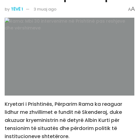
A
by
TËVË 1
3 muaj ago
A
Kryetari i Prishtinës, Përparim Rama ka reaguar
lidhur me zhvillimet e fundit në Skenderaj, duke
akuzuar kryeministrin në detyrë Albin Kurti për
tensionim të situatës dhe përdorim politik të
institucioneve shtetërore.