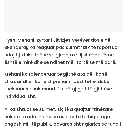
Hysni Mehani, zyrtar i Lëvizjes Vetëvendosje në
Skenderaj, ka reaguar pas sulmit fizik të raportuar
ndaj tij, duke thënë se gjendja e tij shëndetësore
është e mirë dhe se ndihet më i fortë se më parë.
Mehani ka falënderuar të gjithë ata që i kanë
shkruar dhe i kanë shprehur mbështetje, duke
theksuar se nuk mund t’iu përgjigjet të gjithëve
individualisht.
Ai ka shtuar se sulmet, siç i ka quajtur “tinëzare”,
nuk do ta ndalin dhe se nuk do të tërhiqet nga
angazhimi i tij publik, pavarësisht ngjarjes së fundit.