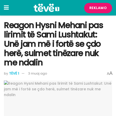
REKLAMO
Reagon Hysni Mehani pas
lirimit të Sami Lushtakut:
Unë jam më i fortë se çdo
herë, sulmet tinëzare nuk
me ndalin
A
by
TËVË 1
3 muaj ago
A