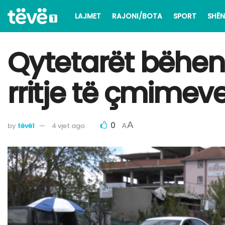
LAJMET
RAJONI/BOTA
SPORT
SHËN
Qytetarët bëhen
rritje të çmimev
0
A
by
tëvë1
4 vjet ago
A