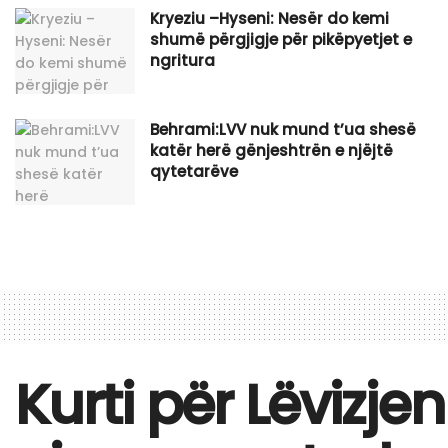
Kryeziu –Hyseni: Nesër do kemi
shumë përgjigje për pikëpyetjet e
ngritura
Behrami:LVV nuk mund t’ua shesë
katër herë gënjeshtrën e njëjtë
qytetarëve
Kurti për Lëvizje