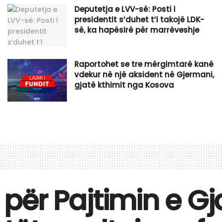
Deputetja e LVV-së: Posti i
presidentit s’duhet t’i takojë LDK-
së, ka hapësirë për marrëveshje
Raportohet se tre mërgimtarë kanë
vdekur në një aksident në Gjermani,
gjatë kthimit nga Kosova
n për Pajtimin e Gj