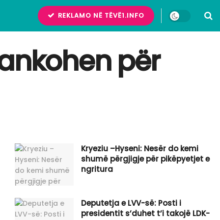
REKLAMO NË TËVË1.INFO
 ankohen për
Kryeziu –Hyseni: Nesër do kemi
shumë përgjigje për pikëpyetjet e
ngritura
Deputetja e LVV-së: Posti i
presidentit s’duhet t’i takojë LDK-