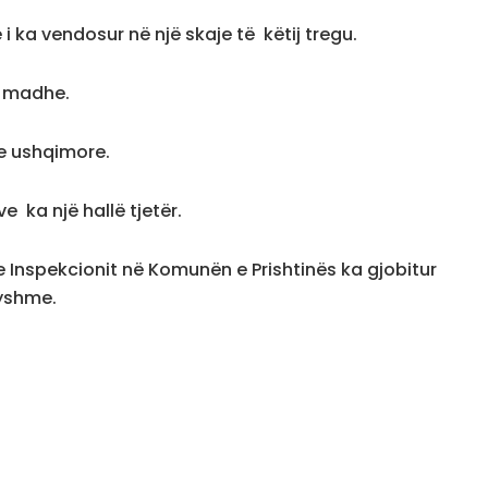
i ka vendosur në një skaje të këtij tregu.
 i madhe.
ve ushqimore.
e ka një hallë tjetër.
a e Inspekcionit në Komunën e Prishtinës ka gjobitur
ryshme.