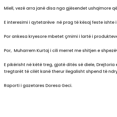
Miell, vezë arra janë disa nga gjësendet ushqimore që 
E interesimi i qytetarëve në prag të kësaj feste ishte
Por ankesa kryesore mbetet çmimi i lartë i produkte
Por, Muharrem Kurtaj i cili merret me shitjen e shpezëv
E pikërisht në këtë treg, gjatë ditës së diele, Drejtori
tregtarët të cilët kanë therur ilegalisht shpend të nd
Raporti i gazetares Doresa Geci.