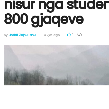
nisur nga student
800 gjaqeve
1
A
by
Lindrit Zejnullahu
4 vjet ago
A