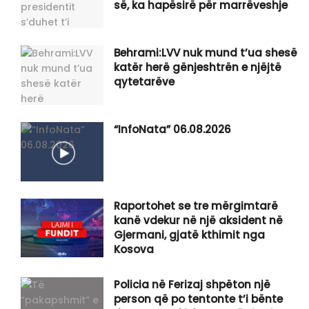
së, ka hapësirë për marrëveshje
Behrami:LVV nuk mund t’ua shesë
katër herë gënjeshtrën e njëjtë
qytetarëve
“InfoNata” 06.08.2026
Raportohet se tre mërgimtarë
kanë vdekur në një aksident në
Gjermani, gjatë kthimit nga
Kosova
Policia në Ferizaj shpëton një
person që po tentonte t’i bënte