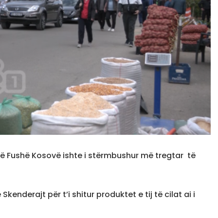
 në Fushë Kosovë ishte i stërmbushur më tregtar të
enderajt për t’i shitur produktet e tij të cilat ai i