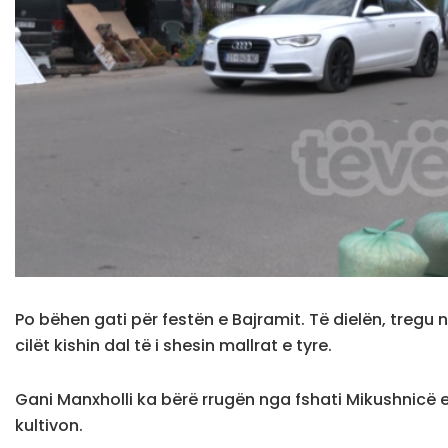
Po bëhen gati për festën e Bajramit. Të dielën, tregu
cilët kishin dal të i shesin mallrat e tyre.
Gani Manxholli ka bërë rrugën nga fshati Mikushnicë e Sk
kultivon.