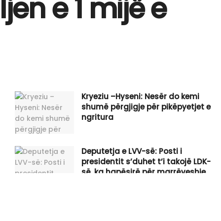
jen e 1 mijë e
Kryeziu –Hyseni: Nesër do kemi
shumë përgjigje për pikëpyetjet e
ngritura
Deputetja e LVV-së: Posti i
presidentit s’duhet t’i takojë LDK-
së, ka hapësirë për marrëveshje
Behrami:LVV nuk mund t’ua shesë
katër herë gënjeshtrën e njëjtë