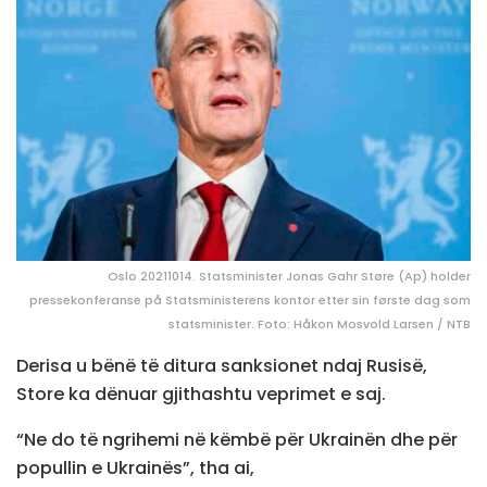
Oslo 20211014. Statsminister Jonas Gahr Støre (Ap) holder
pressekonferanse på Statsministerens kontor etter sin første dag som
statsminister. Foto: Håkon Mosvold Larsen / NTB
Derisa u bënë të ditura sanksionet ndaj Rusisë,
Store ka dënuar gjithashtu veprimet e saj.
“Ne do të ngrihemi në këmbë për Ukrainën dhe për
popullin e Ukrainës”, tha ai,