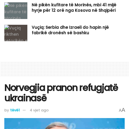
Në pikën kufitare të Morinës, mbi 41 mijë
hyrje për 12 orë nga Kosova në Shqipëri
Vuçiq: Serbia dhe Izraeli do hapin një
fabrikë dronësh së bashku
Norvegjia pranon refugjatë
ukrainasë
A
by
tëvë1
4 vjet ago
A