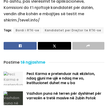
Po ashtu, pas vlerësimit të aplikacioneve,
Komisioni do t’i njoftojë kandidatët për datën,
vendin dhe kohën e mbajtjes së testit me
shkrim./teve1.info/
Tags:
Bordi i RTK-se
Kandidatet per Drejtor te RTK-se
Postime
të ngjashme
Peci: Karma e pretenduar nuk ekziston,
ndaq gjuni me ujë e ndaq me vo,
institucionet duhet me u ba
Vazhdon puna në terren për dyshimet për
varrezën e tretë masive në Zubin Potok