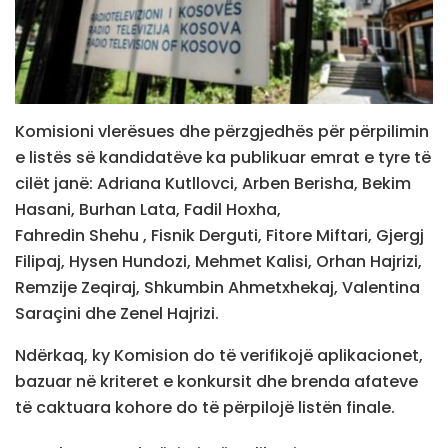
Komisioni vlerësues dhe përzgjedhës për përpilimin
e listës së kandidatëve ka publikuar emrat e tyre të
cilët janë: Adriana Kutllovci, Arben Berisha, Bekim
Hasani, Burhan Lata, Fadil Hoxha,
Fahredin Shehu , Fisnik Derguti, Fitore Miftari, Gjergj
Filipaj, Hysen Hundozi, Mehmet Kalisi, Orhan Hajrizi,
Remzije Zeqiraj, Shkumbin Ahmetxhekaj, Valentina
Saraçini dhe Zenel Hajrizi.
Ndërkaq, ky Komision do të verifikojë aplikacionet,
bazuar në kriteret e konkursit dhe brenda afateve
të caktuara kohore do të përpilojë listën finale.