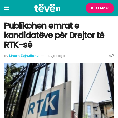
REKLAMO
Publikohen emrat e
kandidatëve për Drejtor të
RTK-së
A
by
Lindrit Zejnullahu
4 vjet ago
A