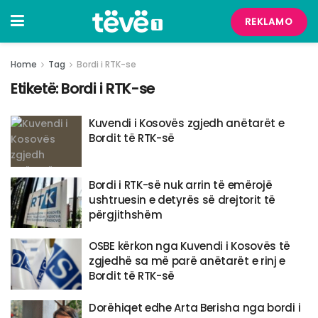
REKLAMO
Home
Tag
Bordi i RTK-se
Etiketë:
Bordi i RTK-se
Kuvendi i Kosovës zgjedh anëtarët e
Bordit të RTK-së
Bordi i RTK-së nuk arrin të emërojë
ushtruesin e detyrës së drejtorit të
përgjithshëm
OSBE kërkon nga Kuvendi i Kosovës të
zgjedhë sa më parë anëtarët e rinj e
Bordit të RTK-së
Dorëhiqet edhe Arta Berisha nga bordi i