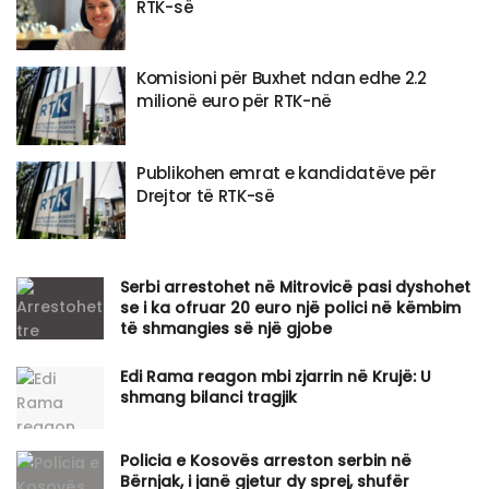
RTK-së
Komisioni për Buxhet ndan edhe 2.2
milionë euro për RTK-në
Publikohen emrat e kandidatëve për
Drejtor të RTK-së
Serbi arrestohet në Mitrovicë pasi dyshohet
se i ka ofruar 20 euro një polici në këmbim
të shmangies së një gjobe
Edi Rama reagon mbi zjarrin në Krujë: U
shmang bilanci tragjik
Policia e Kosovës arreston serbin në
Bërnjak, i janë gjetur dy sprej, shufër