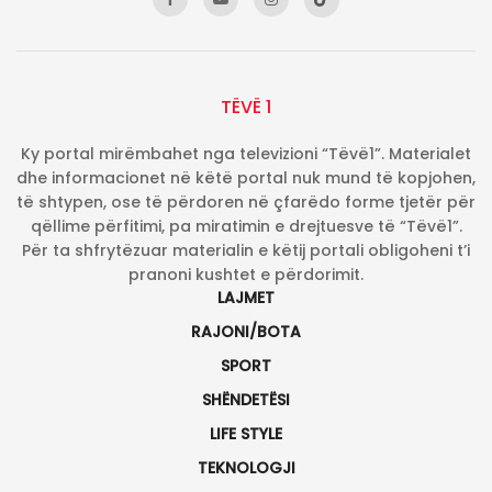
TËVË 1
Ky portal mirëmbahet nga televizioni “Tëvë1”. Materialet
dhe informacionet në këtë portal nuk mund të kopjohen,
të shtypen, ose të përdoren në çfarëdo forme tjetër për
qëllime përfitimi, pa miratimin e drejtuesve të “Tëvë1”.
Për ta shfrytëzuar materialin e këtij portali obligoheni t’i
pranoni kushtet e përdorimit.
LAJMET
RAJONI/BOTA
SPORT
SHËNDETËSI
LIFE STYLE
TEKNOLOGJI