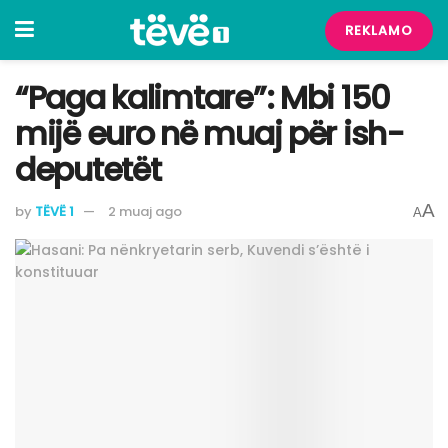
REKLAMO
“Paga kalimtare”: Mbi 150
mijë euro në muaj për ish-
deputetët
A
by
TËVË 1
2 muaj ago
A