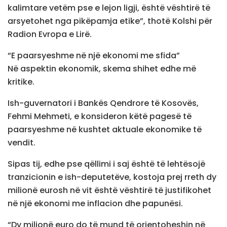
kalimtare vetëm pse e lejon ligji, është vështirë të
arsyetohet nga pikëpamja etike”, thotë Kolshi për
Radion Evropa e Lirë.
“E paarsyeshme në një ekonomi me sfida”
Në aspektin ekonomik, skema shihet edhe më
kritike.
Ish-guvernatori i Bankës Qendrore të Kosovës,
Fehmi Mehmeti, e konsideron këtë pagesë të
paarsyeshme në kushtet aktuale ekonomike të
vendit.
Sipas tij, edhe pse qëllimi i saj është të lehtësojë
tranzicionin e ish-deputetëve, kostoja prej rreth dy
milionë eurosh në vit është vështirë të justifikohet
në një ekonomi me inflacion dhe papunësi.
“Dy milionë euro do të mund të orientoheshin në