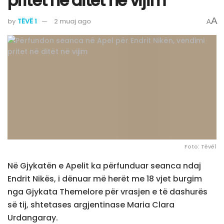
pritet në ditët në vijim
A
by
TËVË 1
2 muaj ago
A
Foto: Tëvë1
Në Gjykatën e Apelit ka përfunduar seanca ndaj
Endrit Nikës, i dënuar më herët me 18 vjet burgim
nga Gjykata Themelore për vrasjen e të dashurës
së tij, shtetases argjentinase Maria Clara
Urdangaray.