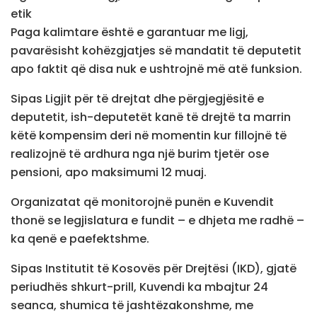
etik
Paga kalimtare është e garantuar me ligj,
pavarësisht kohëzgjatjes së mandatit të deputetit
apo faktit që disa nuk e ushtrojnë më atë funksion.
Sipas Ligjit për të drejtat dhe përgjegjësitë e
deputetit, ish-deputetët kanë të drejtë ta marrin
këtë kompensim deri në momentin kur fillojnë të
realizojnë të ardhura nga një burim tjetër ose
pensioni, apo maksimumi 12 muaj.
Organizatat që monitorojnë punën e Kuvendit
thonë se legjislatura e fundit – e dhjeta me radhë –
ka qenë e paefektshme.
Sipas Institutit të Kosovës për Drejtësi (IKD), gjatë
periudhës shkurt-prill, Kuvendi ka mbajtur 24
seanca, shumica të jashtëzakonshme, me