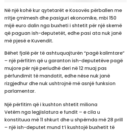
Në një kohë kur qytetarët e Kosovës përballen me
rritje çmimesh dhe pasiguri ekonomike, mbi 150
mijë euro dalin nga buxheti i shtetit për një skemë
që paguan ish-deputetët, edhe pasi ata nuk janë
më pjesë e Kuvendit.
Bëhet fjalë për të ashtuquajturën “pagë kalimtare”
– një përfitim që u garanton ish-deputetëve pagë
mujore për një periudhë deri në 12 muaj pas
përfundimit të mandatit, edhe nëse nuk janë
rizgjedhur dhe nuk ushtrojnë më asnjë funksion
parlamentar.
Një përfitim që i kushton shtetit miliona
Vetëm nga legjislatura e fundit – e cila u
konstituua më 11 shkurt dhe u shpërnda më 28 prill
– një ish-deputet mund t’i kushtojë buxhetit të