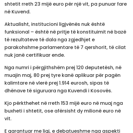
shtetit rreth 23 mijë euro për një vit, pa punuar fare
në Kuvend.
Aktualisht, institucioni ligjvënës nuk është
funksional – është në pritje të konstituimit në bazë
të rezultateve të dala nga zgjedhjet e
parakohshme parlamentare të 7 qershorit, të cilat
nuk janë certifikuar ende.
Nga numri i përgjithshëm prej 120 deputetësh, në
muajin maj, 80 prej tyre kanë aplikuar për pagën
kalimtare në vlerë prej 1.914 eurosh, sipas të
dhënave të siguruara nga Kuvendi i Kosovës.
Kjo përkthehet në rreth 153 mijë euro në muaj nga
buxheti i shtetit, ose afërsisht dy milionë euro në
vit.
E garantuar me ligj, e debatueshme nga aspekti