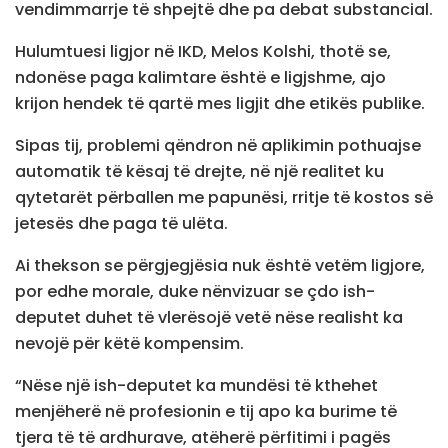
vendimmarrje të shpejtë dhe pa debat substancial.
Hulumtuesi ligjor në IKD, Melos Kolshi, thotë se,
ndonëse paga kalimtare është e ligjshme, ajo
krijon hendek të qartë mes ligjit dhe etikës publike.
Sipas tij, problemi qëndron në aplikimin pothuajse
automatik të kësaj të drejte, në një realitet ku
qytetarët përballen me papunësi, rritje të kostos së
jetesës dhe paga të ulëta.
Ai thekson se përgjegjësia nuk është vetëm ligjore,
por edhe morale, duke nënvizuar se çdo ish-
deputet duhet të vlerësojë vetë nëse realisht ka
nevojë për këtë kompensim.
“Nëse një ish-deputet ka mundësi të kthehet
menjëherë në profesionin e tij apo ka burime të
tjera të të ardhurave, atëherë përfitimi i pagës