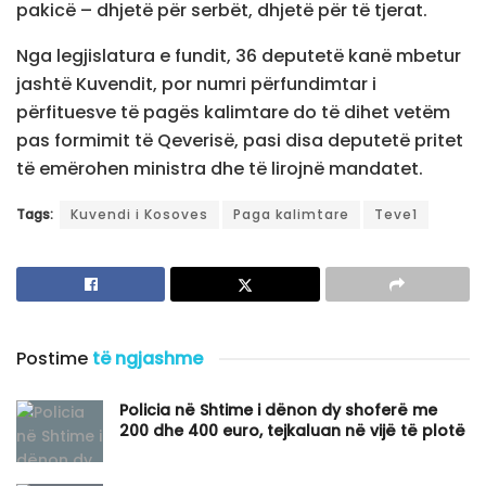
pakicë – dhjetë për serbët, dhjetë për të tjerat.
Nga legjislatura e fundit, 36 deputetë kanë mbetur
jashtë Kuvendit, por numri përfundimtar i
përfituesve të pagës kalimtare do të dihet vetëm
pas formimit të Qeverisë, pasi disa deputetë pritet
të emërohen ministra dhe të lirojnë mandatet.
Tags:
Kuvendi i Kosoves
Paga kalimtare
Teve1
Postime
të ngjashme
Policia në Shtime i dënon dy shoferë me
200 dhe 400 euro, tejkaluan në vijë të plotë