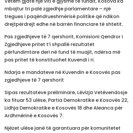
Vetëm gjatë një viti e gjysmë të fundit, Kosova ka
mbajtur tri palë zgjedhje parlamentare – një
tregues i paqëndrueshmërisë politike që ndikon
drejtpërdrejt edhe në barrën financiare të shtetit.
Pas zgjedhjeve të 7 qershorit, Komisioni Qendror i
Zgjedhjeve pritet t’i shpallë rezultatet
përfundimtare deri në fund të muajit, ndërsa më
pas pritet të konstituohet Kuvendi i ri.
Ndarja e mandateve në Kuvendin e Kosovës pas
zgjedhjeve të 7 qershorit
Sipas rezultateve preliminare, Lëvizja Vetëvendosje
ka fituar 53 ulëse, Partia Demokratike e Kosovës 22,
Lidhja Demokratike e Kosovës 18 dhe Aleanca për
Ardhmërinë e Kosovës 7.
Njëzet ulëse janë të garantuara për komunitetet