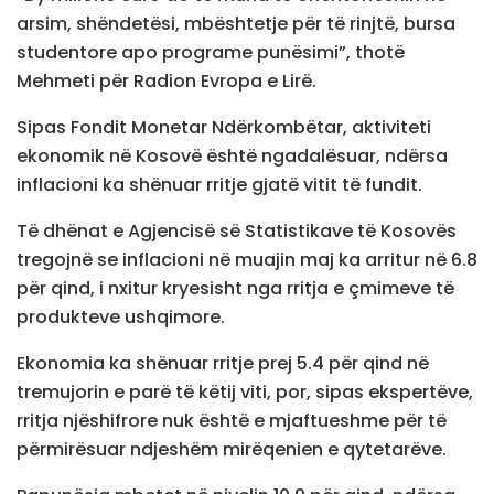
arsim, shëndetësi, mbështetje për të rinjtë, bursa
studentore apo programe punësimi”, thotë
Mehmeti për Radion Evropa e Lirë.
Sipas Fondit Monetar Ndërkombëtar, aktiviteti
ekonomik në Kosovë është ngadalësuar, ndërsa
inflacioni ka shënuar rritje gjatë vitit të fundit.
Të dhënat e Agjencisë së Statistikave të Kosovës
tregojnë se inflacioni në muajin maj ka arritur në 6.8
për qind, i nxitur kryesisht nga rritja e çmimeve të
produkteve ushqimore.
Ekonomia ka shënuar rritje prej 5.4 për qind në
tremujorin e parë të këtij viti, por, sipas ekspertëve,
rritja njëshifrore nuk është e mjaftueshme për të
përmirësuar ndjeshëm mirëqenien e qytetarëve.