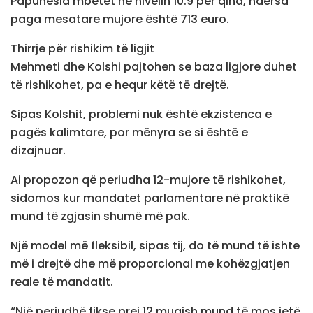
Papunësia mbetet në nivelin 10.9 për qind, ndërsa
paga mesatare mujore është 713 euro.
Thirrje për rishikim të ligjit
Mehmeti dhe Kolshi pajtohen se baza ligjore duhet
të rishikohet, pa e hequr këtë të drejtë.
Sipas Kolshit, problemi nuk është ekzistenca e
pagës kalimtare, por mënyra se si është e
dizajnuar.
Ai propozon që periudha 12-mujore të rishikohet,
sidomos kur mandatet parlamentare në praktikë
mund të zgjasin shumë më pak.
Një model më fleksibil, sipas tij, do të mund të ishte
më i drejtë dhe më proporcional me kohëzgjatjen
reale të mandatit.
“Një periudhë fikse prej 12 muajsh mund të mos jetë