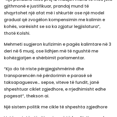
gjithmonë e justifikuar, prandaj mund të
shqyrtohet një afat më i shkurtër ose një model
gradual që zvogëlon kompensimin me kalimin e
kohës, varësisht se sa ka zgjatur legjislatura”,
thotë Kolshi.
Mehmeti sugjeron kufizimin e pagës kalimtare në 3
deri në 6 muaj, ose lidhjen më të ngushtë me
kohëzgjatjen e shërbimit parlamentar.
“Kjo do të rriste përgjegjshmërinë dhe
transparencën në përdorimin e parasë së
taksapaguesve… sepse, viteve të fundit, janë
shpeshtuar ciklet zgjedhore, e rrjedhimisht edhe
pagesat”, thekson ai.
Një sistem politik me cikle të shpeshta zgjedhore