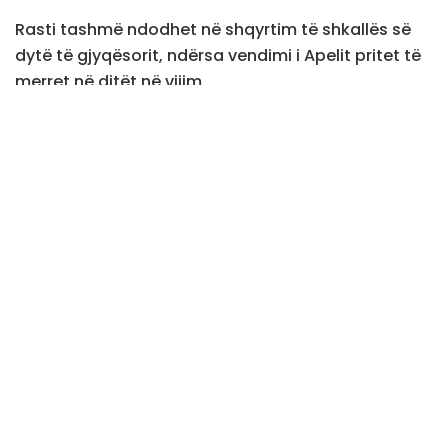
Rasti tashmë ndodhet në shqyrtim të shkallës së
dytë të gjyqësorit, ndërsa vendimi i Apelit pritet të
merret në ditët në vijim.
Gjatë procedurës në Apel, mbrojtja e Nikës, avokati
Tomë Gashi, ka bërë të ditur se ka dorëzuar
kallëzim penal ndaj pronarit të objektit dhe djalit të
tij, ku ka ndodhur ngjarja. Sipas tij, përgjegjësia për
rastin nuk bie mbi klientin e tij.
Gashi ka pretenduar gjithashtu se objekti ku ka
ndodhur rasti ka funksionuar pa leje si hotel, duke
qenë fillimisht i regjistruar si objekt banesor.
Nis seanca ndaj Endrit Nikës, i dënuar
me 18 vjet burgim për vrasjen e të
dashurës argjentinase