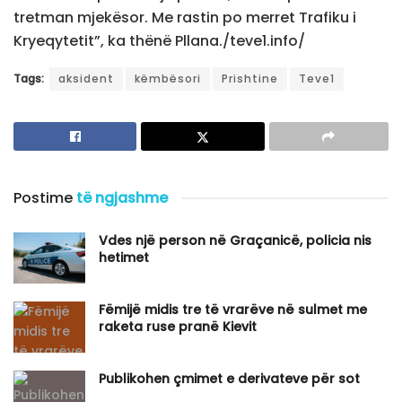
tretman mjekësor. Me rastin po merret Trafiku i
Kryeqytetit”, ka thënë Pllana./teve1.info/
Tags:
aksident
këmbësori
Prishtine
Teve1
Postime
të ngjashme
Vdes një person në Graçanicë, policia nis
hetimet
Fëmijë midis tre të vrarëve në sulmet me
raketa ruse pranë Kievit
Publikohen çmimet e derivateve për sot