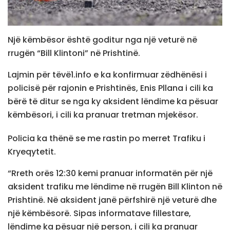
Një këmbësor është goditur nga një veturë në
rrugën “Bill Klintoni” në Prishtinë.
Lajmin për tëvë1.info e ka konfirmuar zëdhënësi i
policisë për rajonin e Prishtinës, Enis Pllana i cili ka
bërë të ditur se nga ky aksident lëndime ka pësuar
këmbësori, i cili ka pranuar tretman mjekësor.
Policia ka thënë se me rastin po merret Trafiku i
Kryeqytetit.
“Rreth orës 12:30 kemi pranuar informatën për një
aksident trafiku me lëndime në rrugën Bill Klinton në
Prishtinë. Në aksident janë përfshirë një veturë dhe
një këmbësorë. Sipas informatave fillestare,
lëndime ka pësuar një person, i cili ka pranuar