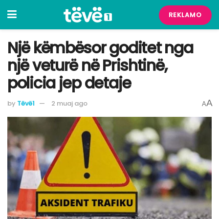
REKLAMO
Një këmbësor goditet nga
një veturë në Prishtinë,
policia jep detaje
A
by
Tëvë1
2 muaj ago
A