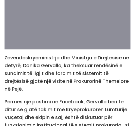
Zëvendëskryeministrja dhe Ministrja e Drejtësisë në
detyrë, Donika Gërvalla, ka theksuar rëndësinë e
sundimit të ligjit dhe forcimit të sistemit të
drejtësisë gjatë një vizite në Prokurorinë Themelore
në Pejë.
Përmes një postimi në Facebook, Gërvalla bëri të
ditur se gjatë takimit me Kryeprokuroren Lumturije
Vuçetaj dhe ekipin e saj, është diskutuar për
funksionimin institucional të sistemit prokurorial, si
dhe sfidat në garantimin e efikasitetit dhe