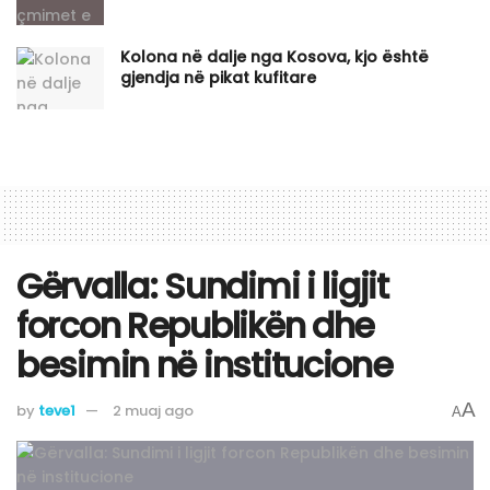
Kolona në dalje nga Kosova, kjo është
gjendja në pikat kufitare
Gërvalla: Sundimi i ligjit
forcon Republikën dhe
besimin në institucione
A
by
teve1
2 muaj ago
A