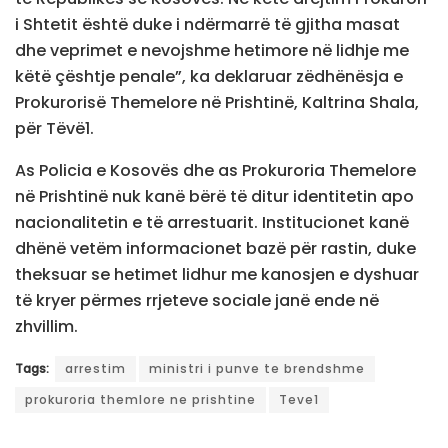
i Shtetit është duke i ndërmarrë të gjitha masat
dhe veprimet e nevojshme hetimore në lidhje me
këtë çështje penale”, ka deklaruar zëdhënësja e
Prokurorisë Themelore në Prishtinë, Kaltrina Shala,
për Tëvë1.
As Policia e Kosovës dhe as Prokuroria Themelore
në Prishtinë nuk kanë bërë të ditur identitetin apo
nacionalitetin e të arrestuarit. Institucionet kanë
dhënë vetëm informacionet bazë për rastin, duke
theksuar se hetimet lidhur me kanosjen e dyshuar
të kryer përmes rrjeteve sociale janë ende në
zhvillim.
Tags:
arrestim
ministri i punve te brendshme
prokuroria themlore ne prishtine
Teve1