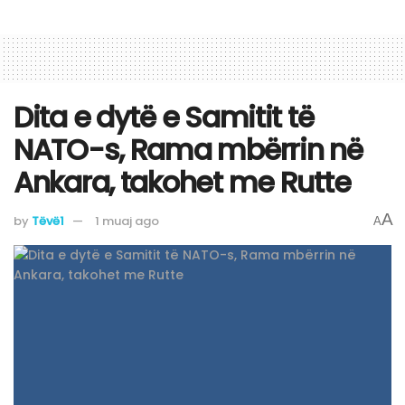
Dita e dytë e Samitit të
NATO-s, Rama mbërrin në
Ankara, takohet me Rutte
A
by
Tëvë1
1 muaj ago
A