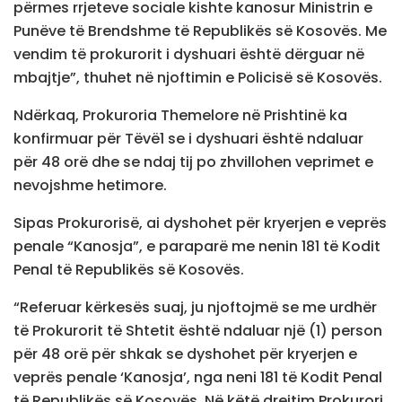
përmes rrjeteve sociale kishte kanosur Ministrin e
Punëve të Brendshme të Republikës së Kosovës. Me
vendim të prokurorit i dyshuari është dërguar në
mbajtje”, thuhet në njoftimin e Policisë së Kosovës.
Ndërkaq, Prokuroria Themelore në Prishtinë ka
konfirmuar për Tëvë1 se i dyshuari është ndaluar
për 48 orë dhe se ndaj tij po zhvillohen veprimet e
nevojshme hetimore.
Sipas Prokurorisë, ai dyshohet për kryerjen e veprës
penale “Kanosja”, e paraparë me nenin 181 të Kodit
Penal të Republikës së Kosovës.
“Referuar kërkesës suaj, ju njoftojmë se me urdhër
të Prokurorit të Shtetit është ndaluar një (1) person
për 48 orë për shkak se dyshohet për kryerjen e
veprës penale ‘Kanosja’, nga neni 181 të Kodit Penal
të Republikës së Kosovës. Në këtë drejtim Prokurori