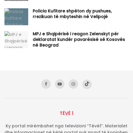
Policia Kufitare shpëton dy pushues,
rrezikuan të mbyteshin në Velipojë
MPJ e Shqipërisë i reagon Zelenskyt për
deklaratat kundër pavarësisë së Kosovës
në Beograd
TËVË 1
Ky portal mirëmbahet nga televizioni “Tëvë1”. Materialet
dhe informacionet në këtë portal nuk mund të kopjohen,