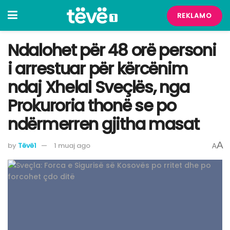
REKLAMO
Ndalohet për 48 orë personi
i arrestuar për kërcënim
ndaj Xhelal Sveçlës, nga
Prokuroria thonë se po
ndërmerren gjitha masat
A
by
Tëvë1
1 muaj ago
A