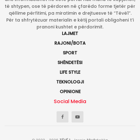
të shtypen, ose të përdoren në çfarëdo forme tjetër për
qëllime përfitimi, pa miratimin e drejtuesve të “Tëvë1”.
Për ta shfrytëzuar materialin e këtij portali obligoheni t’i
pranoni kushtet e përdorimit.
LAJMET
RAJONI/BOTA
SPORT
SHËNDETËSI
LIFE STYLE
TEKNOLOGJI
OPINIONE
Social Media