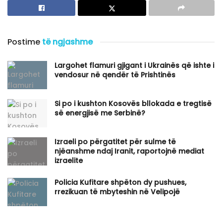
Postime
të ngjashme
Largohet flamuri gjigant i Ukrainës që ishte i
vendosur në qendër të Prishtinës
Si po i kushton Kosovës bllokada e tregtisë
së energjisë me Serbinë?
Izraeli po përgatitet për sulme të
njëanshme ndaj Iranit, raportojnë mediat
izraelite
Policia Kufitare shpëton dy pushues,
rrezikuan të mbyteshin në Velipojë