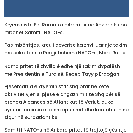
Kryeministri Edi Rama ka mbërritur në Ankara ku po
mbahet Samiti i NATO-s.
Pas mbërritjes, kreu i qeverisë ka zhvilluar një takim
me sekretarin e Përgjithshëm i NATO-s, Mark Rutte.
Rama pritet të zhvillojë edhe një takim dypalësh
me Presidentin e Turqisë, Recep Tayyip Erdoğan.
Pjesëmarrja e kryeministrit shqiptar në këtë
aktivitet vjen si pjesë e angazhimit të Shqipërisë
brenda Aleancës së Atlantikut të Veriut, duke
synuar forcimin e bashkëpunimit dhe kontributin në
sigurinë euroatlantike.
Samiti i NATO-s në Ankara pritet të trajtojë çështje