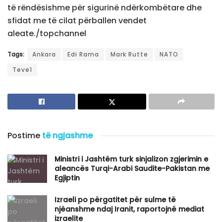
të rëndësishme për sigurinë ndërkombëtare dhe
sfidat me të cilat përballen vendet
aleate./topchannel
Tags:
Ankara
Edi Rama
Mark Rutte
NATO
Teve1
Postime
të ngjashme
Ministri i Jashtëm turk sinjalizon zgjerimin e
aleancës Turqi-Arabi Saudite-Pakistan me
Egjiptin
Izraeli po përgatitet për sulme të
njëanshme ndaj Iranit, raportojnë mediat
izraelite