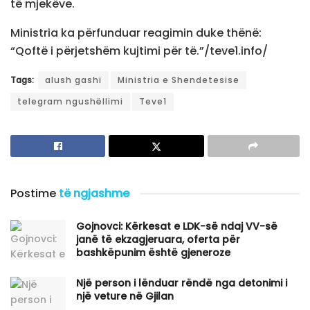
të mjekëve.
Ministria ka përfunduar reagimin duke thënë:
“Qoftë i përjetshëm kujtimi për të.”/teve1.info/
Tags:
alush gashi
Ministria e Shendetesise
telegram ngushëllimi
Teve1
Postime
të ngjashme
Gojnovci: Kërkesat e LDK-së ndaj VV-së
janë të ekzagjeruara, oferta për
bashkëpunim është gjeneroze
Një person i lënduar rëndë nga detonimi i
një veture në Gjilan