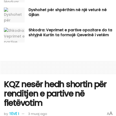
Dyshohet për shpërthim në një veturë në
Gjilan
Shkodra: Veprimet e partive opozitare do ta
shtyjnë Kurtin ta formojë Qeverinë i vetëm
KQZ nesër hedh shortin për
renditjen e partive në
fletëvotim
A
by
TËVË 1
3 muaj ago
A