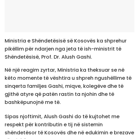
Ministria e Shëndetësisë së Kosovës ka shprehur
pikëllim për ndarjen nga jeta të ish-ministrit të
Shëndetësisë, Prof. Dr. Alush Gashi.
Në një reagim zyrtar, Ministria ka theksuar se në
këto momente të vështira u shpreh ngushëllime të
sinqerta familjes Gashi, miqve, kolegëve dhe të
gjithë atyre që patën rastin ta njohin dhe të
bashkëpunojnë me të.
Sipas njoftimit, Alush Gashi do të kujtohet me
respekt për kontributin e tij në sistemin
shëndetësor të Kosovës dhe në edukimin e brezave