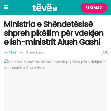
REKLAMO
Ministria e Shëndetësisë
shpreh pikëllim për vdekjen
e ish-ministrit Alush Gashi
A
by
Tëvë1
3 muaj ago
A