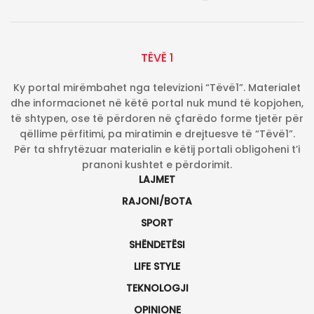
TËVË 1
Ky portal mirëmbahet nga televizioni “Tëvë1”. Materialet
dhe informacionet në këtë portal nuk mund të kopjohen,
të shtypen, ose të përdoren në çfarëdo forme tjetër për
qëllime përfitimi, pa miratimin e drejtuesve të “Tëvë1”.
Për ta shfrytëzuar materialin e këtij portali obligoheni t’i
pranoni kushtet e përdorimit.
LAJMET
RAJONI/BOTA
SPORT
SHËNDETËSI
LIFE STYLE
TEKNOLOGJI
OPINIONE