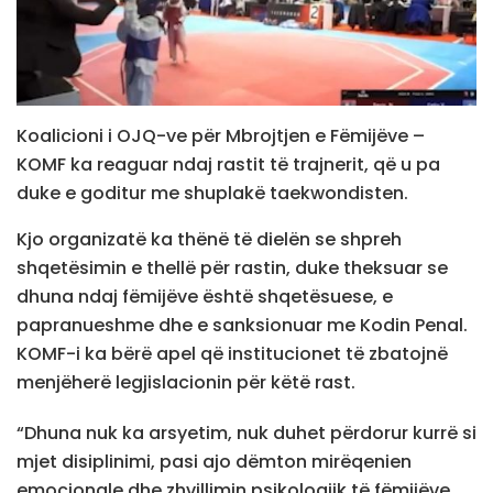
Koalicioni i OJQ-ve për Mbrojtjen e Fëmijëve –
KOMF ka reaguar ndaj rastit të trajnerit, që u pa
duke e goditur me shuplakë taekwondisten.
Kjo organizatë ka thënë të dielën se shpreh
shqetësimin e thellë për rastin, duke theksuar se
dhuna ndaj fëmijëve është shqetësuese, e
papranueshme dhe e sanksionuar me Kodin Penal.
KOMF-i ka bërë apel që institucionet të zbatojnë
menjëherë legjislacionin për këtë rast.
“Dhuna nuk ka arsyetim, nuk duhet përdorur kurrë si
mjet disiplinimi, pasi ajo dëmton mirëqenien
emocionale dhe zhvillimin psikologjik të fëmijëve,