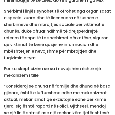
mirëmbajtje të së cilës, do të sigurohen nga MD.
Shërbimi i linjës synohet të ofrohet nga organizatat
e specializuara dhe të licencuara në fushën e
shërbimeve dhe mbrojtjes sociale për viktimat e
dhunës, duke ofruar ndihmë të drejtpërdrejtë,
referim të shpejtë te shërbimet përkatëse, siguron
që viktimat të kenë qasje në informacion dhe
mbështetjen e nevojshme për mbrojtjen dhe
fuqizimin e tyre.
Por ka skepticizëm se sa i nevojshëm është një
mekanizëm i tillë.
“Konsideroj se dhuna në familje dhe dhuna në baza
gjinore, është e luftueshme edhe me mekanizmat
aktual, mekanizmat që ekzistojnë edhe për krime
tjera, siç është raporti në Polici. Gjithsesi, mendoj
se një linjë shtesë ose një mekanizëm tjetër shtesë