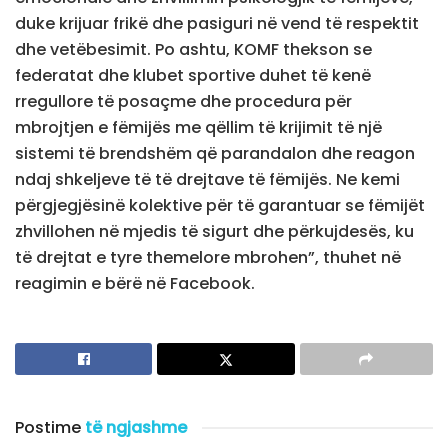
duke krijuar frikë dhe pasiguri në vend të respektit
dhe vetëbesimit. Po ashtu, KOMF thekson se
federatat dhe klubet sportive duhet të kenë
rregullore të posaçme dhe procedura për
mbrojtjen e fëmijës me qëllim të krijimit të një
sistemi të brendshëm që parandalon dhe reagon
ndaj shkeljeve të të drejtave të fëmijës. Ne kemi
përgjegjësinë kolektive për të garantuar se fëmijët
zhvillohen në mjedis të sigurt dhe përkujdesës, ku
të drejtat e tyre themelore mbrohen”, thuhet në
reagimin e bërë në Facebook.
Postime
të ngjashme