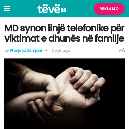
REKLAMO
MD synon linjë telefonike për
viktimat e dhunës në familje
A
by
Florijeta Dernjani
2 vjet ago
A