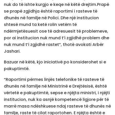
nuk do të ishte kurgjo e keqe në këtë drejtim.Prapë
se prapë zgjidhja është raportimi i rasteve të
dhunës në familje në Polici. Dhe një institucion
shtesë mund ta ketë rolin vetëm të
ndërmjetësuesit ose të adresuesit të problemeve,
por ai institucion nuk mund t’i zgjidhë problem dhe
nuk mund t’i zgjidhë rastet”, thotë avokati Arbër
Jashari.
Bazuar në këtë, kjo iniciativë po konsiderohet si e
pakuptimtë.
“Raportimi përmes linjës telefonike të rasteve të
dhunës në familje në Ministrinë e Drejtësisë, është
vërtetë e pakuptimtë, sepse e njëjta ministri, i njëjti
institucion, nuk ka asnjë kompetencë ligjore për të
marrë masa ndëshkuese ndaj rasteve të dhunës në
familje, raste të cilat raportohen. E njëjta është e