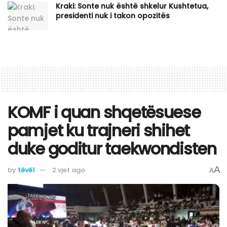
Kraki: Sonte nuk është shkelur Kushtetua,
presidenti nuk i takon opozitës
KOMF i quan shqetësuese
pamjet ku trajneri shihet
duke goditur taekwondisten
A
by
tëvë1
2 vjet ago
A