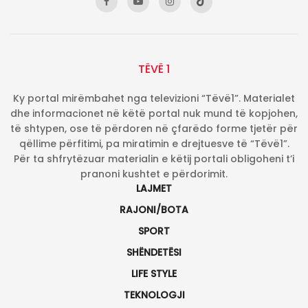
TËVË 1
Ky portal mirëmbahet nga televizioni “Tëvë1”. Materialet
dhe informacionet në këtë portal nuk mund të kopjohen,
të shtypen, ose të përdoren në çfarëdo forme tjetër për
qëllime përfitimi, pa miratimin e drejtuesve të “Tëvë1”.
Për ta shfrytëzuar materialin e këtij portali obligoheni t’i
pranoni kushtet e përdorimit.
LAJMET
RAJONI/BOTA
SPORT
SHËNDETËSI
LIFE STYLE
TEKNOLOGJI