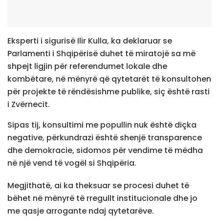
Eksperti i sigurisë Ilir Kulla, ka deklaruar se
Parlamenti i Shqipërisë duhet të miratojë sa më
shpejt ligjin për referendumet lokale dhe
kombëtare, në mënyrë që qytetarët të konsultohen
për projekte të rëndësishme publike, siç është rasti
i Zvërnecit.
Sipas tij, konsultimi me popullin nuk është diçka
negative, përkundrazi është shenjë transparence
dhe demokracie, sidomos për vendime të mëdha
në një vend të vogël si Shqipëria.
Megjithatë, ai ka theksuar se procesi duhet të
bëhet në mënyrë të rregullt institucionale dhe jo
me qasje arrogante ndaj qytetarëve.