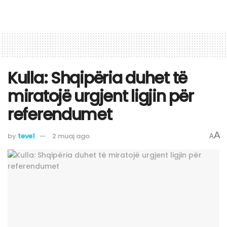
Kulla: Shqipëria duhet të
miratojë urgjent ligjin për
referendumet
A
by
teve1
2 muaj ago
A