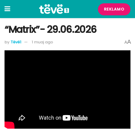
REKLAMO
“Matrix”- 29.06.2026
A
by
Tëvë1
1 muaj ago
A