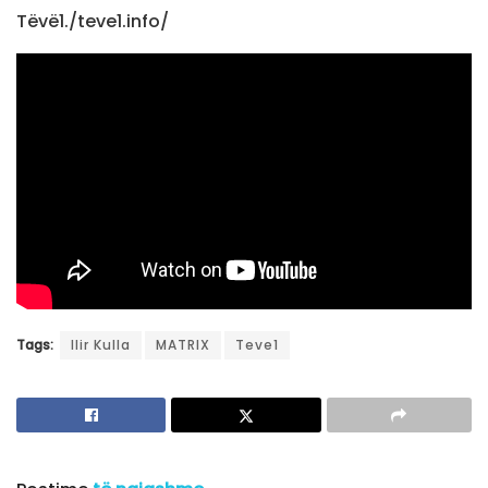
Tëvë1./teve1.info/
Tags:
Ilir Kulla
MATRIX
Teve1