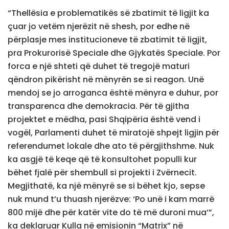
“Thellësia e problematikës së zbatimit të ligjit ka
çuar jo vetëm njerëzit në shesh, por edhe në
përplasje mes institucioneve të zbatimit të ligjit,
pra Prokurorisë Speciale dhe Gjykatës Speciale. Por
forca e një shteti që duhet të tregojë maturi
qëndron pikërisht në mënyrën se si reagon. Unë
mendoj se jo arroganca është mënyra e duhur, por
transparenca dhe demokracia. Për të gjitha
projektet e mëdha, pasi Shqipëria është vend i
vogël, Parlamenti duhet të miratojë shpejt ligjin për
referendumet lokale dhe ato të përgjithshme. Nuk
ka asgjë të keqe që të konsultohet populli kur
bëhet fjalë për shembull si projekti i Zvërnecit.
Megjithatë, ka një mënyrë se si bëhet kjo, sepse
nuk mund t’u thuash njerëzve: ‘Po unë i kam marrë
800 mijë dhe për katër vite do të më duroni mua’”,
ka deklaruar Kulla në emisionin “Matrix” në