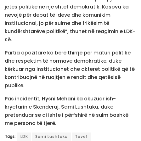
jetës politike në një shtet demokratik. Kosova ka
nevojë për debat të ideve dhe komunikim
institucional, jo për sulme dhe frikësim të
kundërshtarëve politikë”, thuhet në reagimin e LDK-
së.
Partia opozitare ka bërë thirrje për maturi politike
dhe respektim të normave demokratike, duke
kërkuar nga institucionet dhe akterët politikë që të
kontribuojnë në ruajtjen e rendit dhe qetësisë
publike.
Pas incidentit, Hysni Mehani ka akuzuar ish-
kryetarin e Skenderaj, Sami Lushtaku, duke
pretenduar se ai ishte i përfshirë në sulm bashkë
me persona të tjerë.
Tags:
LDK
Sami Lushtaku
Teve1