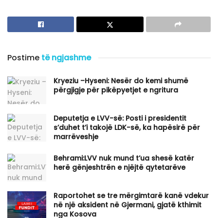
Postime
të ngjashme
Kryeziu –Hyseni: Nesër do kemi shumë
përgjigje për pikëpyetjet e ngritura
Deputetja e LVV-së: Posti i presidentit
s’duhet t’i takojë LDK-së, ka hapësirë për
marrëveshje
Behrami:LVV nuk mund t’ua shesë katër
herë gënjeshtrën e njëjtë qytetarëve
Raportohet se tre mërgimtarë kanë vdekur
në një aksident në Gjermani, gjatë kthimit
nga Kosova