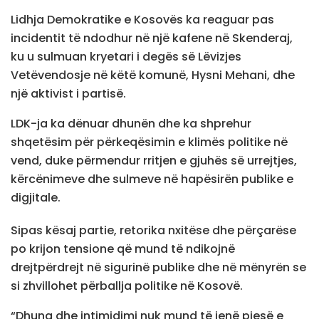
Lidhja Demokratike e Kosovës ka reaguar pas
incidentit të ndodhur në një kafene në Skenderaj,
ku u sulmuan kryetari i degës së Lëvizjes
Vetëvendosje në këtë komunë, Hysni Mehani, dhe
një aktivist i partisë.
LDK-ja ka dënuar dhunën dhe ka shprehur
shqetësim për përkeqësimin e klimës politike në
vend, duke përmendur rritjen e gjuhës së urrejtjes,
kërcënimeve dhe sulmeve në hapësirën publike e
digjitale.
Sipas kësaj partie, retorika nxitëse dhe përçarëse
po krijon tensione që mund të ndikojnë
drejtpërdrejt në sigurinë publike dhe në mënyrën se
si zhvillohet përballja politike në Kosovë.
“Dhuna dhe intimidimi nuk mund të jenë pjesë e