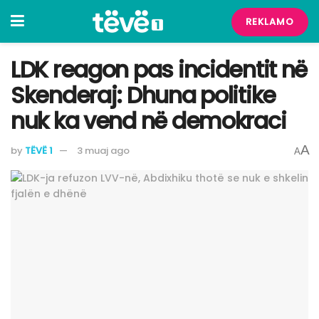
REKLAMO
LDK reagon pas incidentit në
Skenderaj: Dhuna politike
nuk ka vend në demokraci
A
by
TËVË 1
3 muaj ago
A