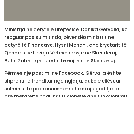
Ministrja në detyrë e Drejtësisë, Donika Gërvalla, ka
reaguar pas sulmit ndaj zëvendësministrit në
detyrë të Financave, Hysni Mehani, dhe kryetarit të
Qendrës së Lëvizja Vetëvendosje në Skenderaj,
Bahri Zabeli, që ndodhi të enjten në Skenderaj.
Përmes një postimi në Facebook, Gërvalla është
shprehur e tronditur nga ngjarja, duke e cilësuar
sulmin si të papranueshëm dhe si një goditje të
drejtpërdrejtë ndaj institucioneve dhe funksionimit
të shtetit të Kosovës, si dhe ndaj procesit zgjedhor.
“Sulme dhe sulmues të tillë i njohim mirë. Synojnë
që fushata zgjedhore të jetë e përcjellë nga dhuna,
frikësimi dhe logjika e forcës, të cilat nuk kanë vend