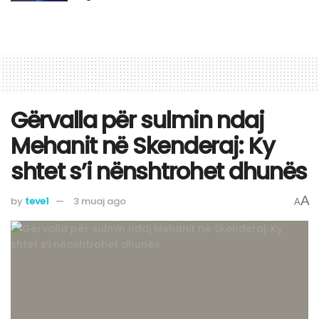
Gërvalla për sulmin ndaj
Mehanit në Skenderaj: Ky
shtet s’i nënshtrohet dhunës
A
by
teve1
3 muaj ago
A