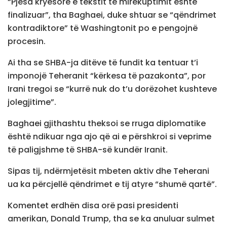
“Pjesa kryesore e tekstit të mirëkuptimit është
finalizuar”, tha Baghaei, duke shtuar se “qëndrimet
kontradiktore” të Washingtonit po e pengojnë
procesin.
Ai tha se SHBA-ja ditëve të fundit ka tentuar t’i
imponojë Teheranit “kërkesa të pazakonta”, por
Irani tregoi se “kurrë nuk do t’u dorëzohet kushteve
jolegjitime”.
Baghaei gjithashtu theksoi se rruga diplomatike
është ndikuar nga ajo që ai e përshkroi si veprime
të paligjshme të SHBA-së kundër Iranit.
Sipas tij, ndërmjetësit mbeten aktiv dhe Teherani
ua ka përcjellë qëndrimet e tij atyre “shumë qartë”.
Komentet erdhën disa orë pasi presidenti
amerikan, Donald Trump, tha se ka anuluar sulmet