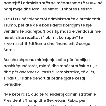
padrejtë i administratës së mëparshme të SHBA-së
ndaj meje dhe familjes sime”, u shpreh Berisha.
Kreu i PD-së falënderoi administratën e presidentit
Trump, për atë që e konsideroi korrigjim të një
vendimi të padrejtë. Sipas tij, masa e vendosur më
herët ishte rezultat i “lobimit korruptiv” të
kryeministrit Edi Rama dhe financierit George
Soros.
Berisha shprehu mirënjohje edhe për familjen,
bashkëpunëtorët, miqtë dhe mbështetësit e tij, si
dhe për anëtarët e Partisë Demokratike, të cilët,
sipas tij, i kanë qëndruar pranë gjatë kësaj
periudhe.
“Me këtë rast, dua të falënderoj administratën e
Presidentit Trump dhe Sekretarin Rubio për