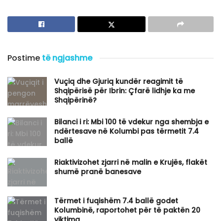
Postime
të ngjashme
Vuçiq dhe Gjuriq kundër reagimit të
Shqipërisë për Ibrin: Çfarë lidhje ka me
Shqipërinë?
Bilanci i ri: Mbi 100 të vdekur nga shembja e
ndërtesave në Kolumbi pas tërmetit 7.4
ballë
Riaktivizohet zjarri në malin e Krujës, flakët
shumë pranë banesave
Tërmet i fuqishëm 7.4 ballë godet
Kolumbinë, raportohet për të paktën 20
viktima