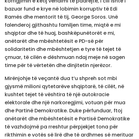
korrigjimin e këtij vendimi të padrejtë, i cili ishte i
bazuar fund e krye në lobimin korruptiv të Edi
Ramës dhe mentorit të tij, George Soros. Unë
falenderoj gjithashtu familjen time, miqtë e mi
shqiptar dhe të huaj, bashkëpunëtorët e mi,
anëtarët dhe mbështetësit e PD-së për
solidaritetin dhe mbështetjen e tyre të tejet të
çmuar, të cilën e dëshmuan ndaj meje në sagen
time për të vërtetën dhe dinjitetin njerëzor.
Mirënjohje të veçantë dua t’u shpreh sot mbi
gjysmë milioni qytetarëve shqiptarë, të cilët, në
kushtet tejet të vështira të një autokracie
elektorale dhe një narkoregjimi, votuan për mua
dhe Partinë Demokratike. Duke përfunduar, ftoj
anëtarët dhe mbështetësit e Partisë Demokratike
të vazhdojmë pa rreshtur përpjekjet tona për
rikthimin e votës së lirë dhe të ardhmes së merituar