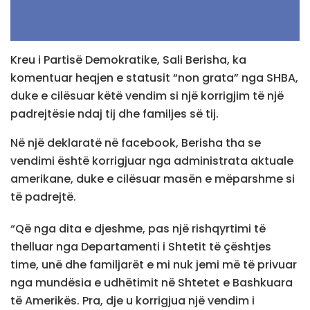
Kreu i Partisë Demokratike, Sali Berisha, ka
komentuar heqjen e statusit “non grata” nga SHBA,
duke e cilësuar këtë vendim si një korrigjim të një
padrejtësie ndaj tij dhe familjes së tij.
Në një deklaratë në facebook, Berisha tha se
vendimi është korrigjuar nga administrata aktuale
amerikane, duke e cilësuar masën e mëparshme si
të padrejtë.
“Që nga dita e djeshme, pas një rishqyrtimi të
thelluar nga Departamenti i Shtetit të çështjes
time, unë dhe familjarët e mi nuk jemi më të privuar
nga mundësia e udhëtimit në Shtetet e Bashkuara
të Amerikës. Pra, dje u korrigjua një vendim i