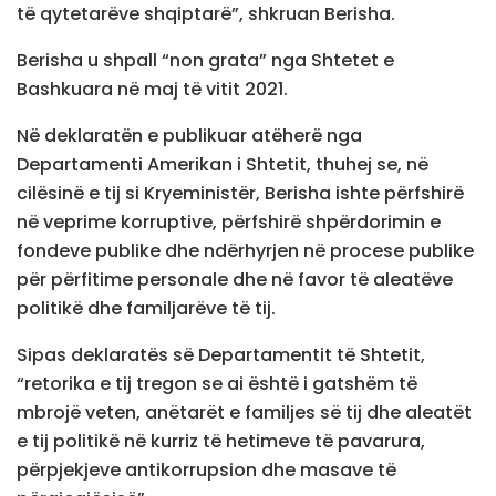
të qytetarëve shqiptarë”, shkruan Berisha.
Berisha u shpall “non grata” nga Shtetet e
Bashkuara në maj të vitit 2021.
Në deklaratën e publikuar atëherë nga
Departamenti Amerikan i Shtetit, thuhej se, në
cilësinë e tij si Kryeministër, Berisha ishte përfshirë
në veprime korruptive, përfshirë shpërdorimin e
fondeve publike dhe ndërhyrjen në procese publike
për përfitime personale dhe në favor të aleatëve
politikë dhe familjarëve të tij.
Sipas deklaratës së Departamentit të Shtetit,
“retorika e tij tregon se ai është i gatshëm të
mbrojë veten, anëtarët e familjes së tij dhe aleatët
e tij politikë në kurriz të hetimeve të pavarura,
përpjekjeve antikorrupsion dhe masave të