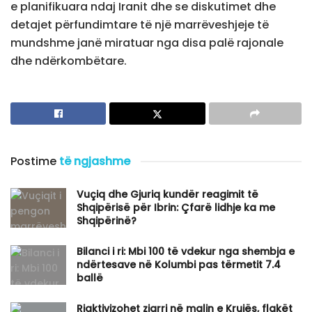
e planifikuara ndaj Iranit dhe se diskutimet dhe
detajet përfundimtare të një marrëveshjeje të
mundshme janë miratuar nga disa palë rajonale
dhe ndërkombëtare.
Postime
të ngjashme
Vuçiq dhe Gjuriq kundër reagimit të
Shqipërisë për Ibrin: Çfarë lidhje ka me
Shqipërinë?
Bilanci i ri: Mbi 100 të vdekur nga shembja e
ndërtesave në Kolumbi pas tërmetit 7.4
ballë
Riaktivizohet zjarri në malin e Krujës, flakët