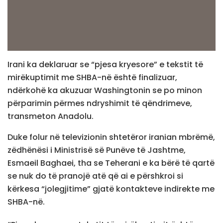
Irani ka deklaruar se “pjesa kryesore” e tekstit të
mirëkuptimit me SHBA-në është finalizuar,
ndërkohë ka akuzuar Washingtonin se po minon
përparimin përmes ndryshimit të qëndrimeve,
transmeton Anadolu.
Duke folur në televizionin shtetëror iranian mbrëmë,
zëdhënësi i Ministrisë së Punëve të Jashtme,
Esmaeil Baghaei, tha se Teherani e ka bërë të qartë
se nuk do të pranojë atë që ai e përshkroi si
kërkesa “jolegjitime” gjatë kontakteve indirekte me
SHBA-në.