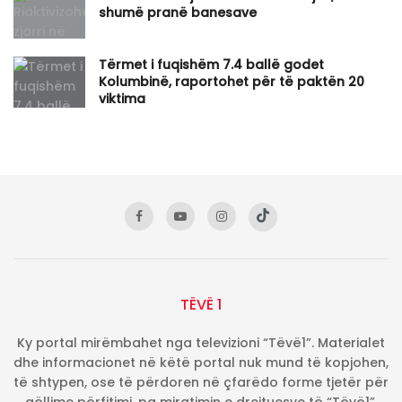
shumë pranë banesave
Tërmet i fuqishëm 7.4 ballë godet
Kolumbinë, raportohet për të paktën 20
viktima
TËVË 1
Ky portal mirëmbahet nga televizioni “Tëvë1”. Materialet
dhe informacionet në këtë portal nuk mund të kopjohen,
të shtypen, ose të përdoren në çfarëdo forme tjetër për
qëllime përfitimi, pa miratimin e drejtuesve të “Tëvë1”.