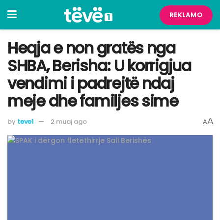
REKLAMO
Heqja e non gratës nga
SHBA, Berisha: U korrigjua
vendimi i padrejtë ndaj
meje dhe familjes sime
A
by
teve1
2 muaj ago
A