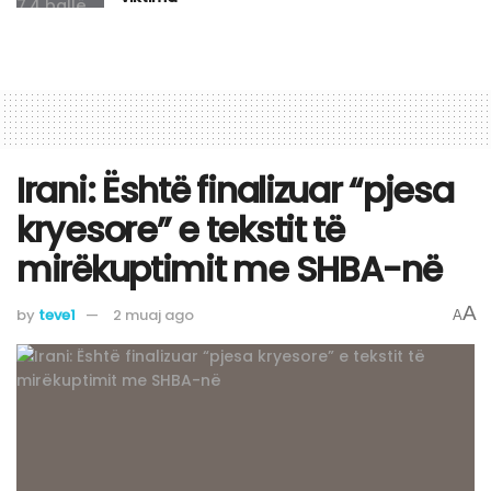
Irani: Është finalizuar “pjesa
kryesore” e tekstit të
mirëkuptimit me SHBA-në
A
by
teve1
2 muaj ago
A