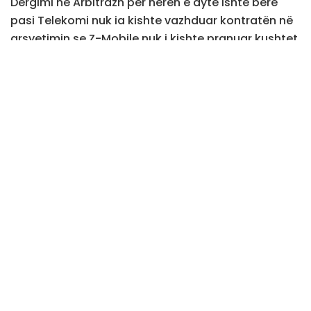
Dërgimi në Arbitrazh për herën e dytë ishte bërë
pasi Telekomi nuk ia kishte vazhduar kontratën në
arsyetimin se Z-Mobile nuk i kishte pranuar kushtet
për kontratën e re.
Marrëveshja e nënshkruar në vitin 2009, sipas
pretendimeve të Telekomit kishte përfunduar më 31
korrik 2019.
Por kështu nuk pajtohej kompania Z-Mobile. Sipas
kësaj kompanie, marrëveshja kishte mbetur në fuqi
për faktin që Tekekomit, po më 31 korrik, i është
vazhduar licenca nga Autoriteti Rregullativ i
Telekomunikacionit.
“Vazhdimi i kësaj kontrate ka qenë në dobi të
Telekomit, të konsumatorëve të Kosovës dhe
zhvillimit të një tregu cilësor dhe konkurrent.
Telekomi, duke vepruar në kundërshtim me