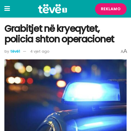
REKLAMO
Grabitjet në kryeqytet,
policia shton operacionet
A
by
tëvë1
4 vjet ago
A