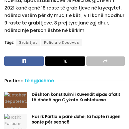
Ndërsa, sipas statistikave të Policisë, gjatë vitit
2021 kanë qenë 18 raste të grabitjeve në kryeqytet,
ndërsa vetëm për dy muajt e këtij viti kanë ndodhur
9 raste të grabitjeve, 8 prej tyre janë zgjidhur,
ndërsa një person është në kërkim.
Tags:
Grabitjet
Policia e Kosoves
Postime
të ngjashme
Dështon konstituimi i Kuvendit sipas afatit
të dhënë nga Gjykata Kushtetuese
Haziri: Partia e parë duhej ta hapte rrugën
sonte për seancë