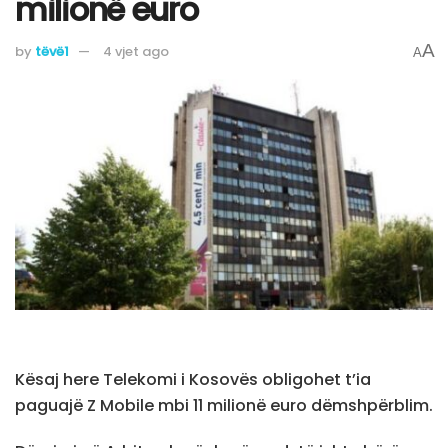
milionë euro
A
by
tëvë1
4 vjet ago
A
Kësaj here Telekomi i Kosovës obligohet t’ia
paguajë Z Mobile mbi 11 milionë euro dëmshpërblim.