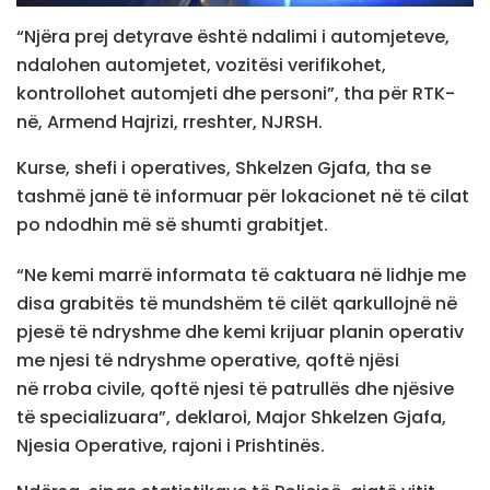
“Njëra prej detyrave është ndalimi i automjeteve,
ndalohen automjetet, vozitësi verifikohet,
kontrollohet automjeti dhe personi”, tha për RTK-
në, Armend Hajrizi, rreshter, NJRSH.
Kurse, shefi i operatives, Shkelzen Gjafa, tha se
tashmë janë të informuar për lokacionet në të cilat
po ndodhin më së shumti grabitjet.
“Ne kemi marrë informata të caktuara në lidhje me
disa grabitës të mundshëm të cilët qarkullojnë në
pjesë të ndryshme dhe kemi krijuar planin operativ
me njesi të ndryshme operative, qoftë njësi
në rroba civile, qoftë njesi të patrullës dhe njësive
të specializuara”, deklaroi, Major Shkelzen Gjafa,
Njesia Operative, rajoni i Prishtinës.