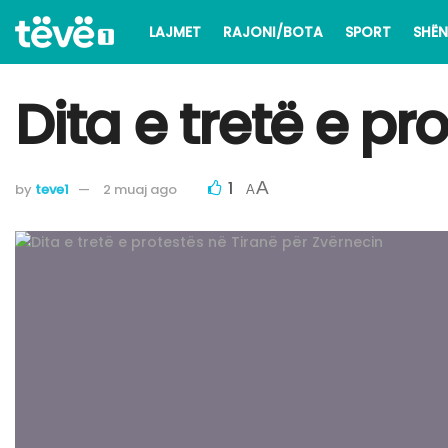
LAJMET
RAJONI/BOTA
SPORT
SHËN
Dita e tretë e pr
1
A
by
teve1
2 muaj ago
A