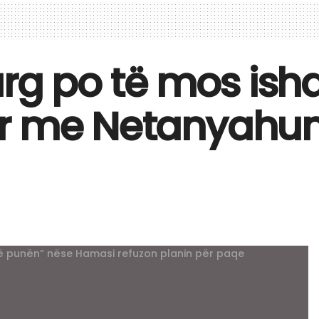
urg po të mos ish
r me Netanyahun