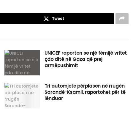
Tweet
UNICEF raporton se një fëmijë vritet
çdo ditë në Gaza që prej
armëpushimit
Tri automjete përplasen në rrugën
Sarandë-Ksamil, raportohet për të
lënduar