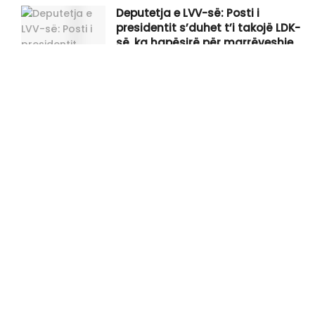
Deputetja e LVV-së: Posti i
presidentit s’duhet t’i takojë LDK-
së, ka hapësirë për marrëveshje
Behrami:LVV nuk mund t’ua shesë
katër herë gënjeshtrën e njëjtë
qytetarëve
“InfoNata” 06.08.2026
Raportohet se tre mërgimtarë
kanë vdekur në një aksident në
Gjermani, gjatë kthimit nga
Kosova