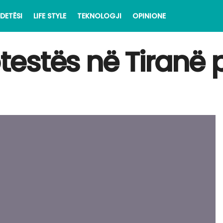
DETËSI
LIFE STYLE
TEKNOLOGJI
OPINIONE
otestës në Tiranë