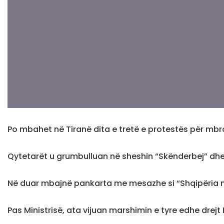
Po mbahet në Tiranë dita e tretë e protestës për mbro
Qytetarët u grumbulluan në sheshin “Skënderbej” dhe
Në duar mbajnë pankarta me mesazhe si “Shqipëria nuk
Pas Ministrisë, ata vijuan marshimin e tyre edhe drej