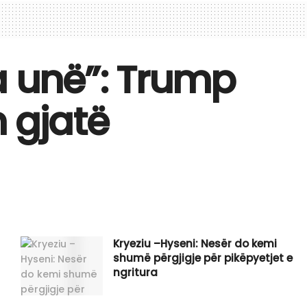
a unë”: Trump
 gjatë
Kryeziu –Hyseni: Nesër do kemi
shumë përgjigje për pikëpyetjet e
ngritura