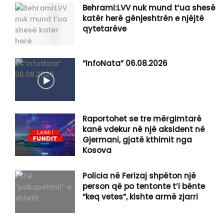
Behrami:LVV nuk mund t’ua shesë
katër herë gënjeshtrën e njëjtë
qytetarëve
“InfoNata” 06.08.2026
Raportohet se tre mërgimtarë
kanë vdekur në një aksident në
Gjermani, gjatë kthimit nga
Kosova
Policia në Ferizaj shpëton një
person që po tentonte t’i bënte
“keq vetes”, kishte armë zjarri