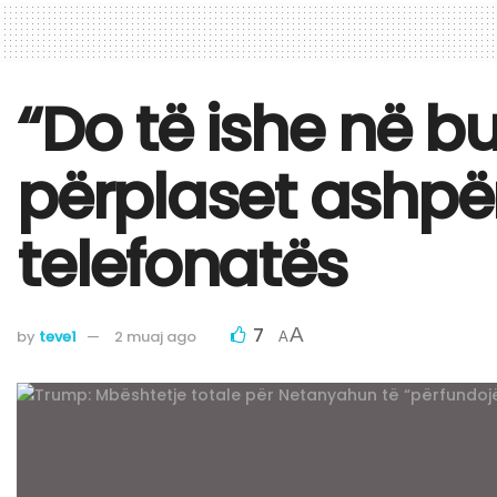
“Do të ishe në b
përplaset ashpë
telefonatës
7
A
by
teve1
2 muaj ago
A