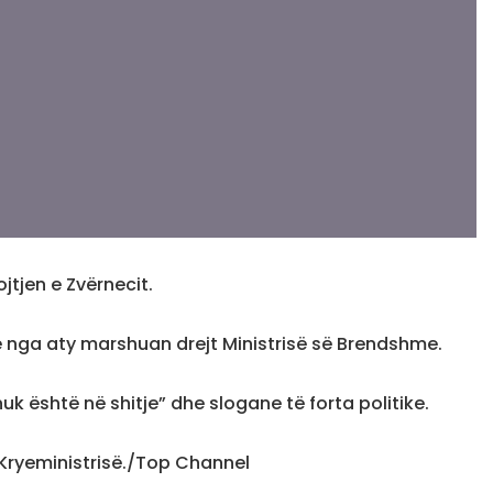
jtjen e Zvërnecit.
 nga aty marshuan drejt Ministrisë së Brendshme.
 është në shitje” dhe slogane të forta politike.
t Kryeministrisë./Top Channel