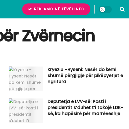
REKLAMO NË TËVË1.INFO
 për Zvërnecin
Kryeziu –Hyseni: Nesër do kemi
shumë përgjigje për pikëpyetjet e
ngritura
Deputetja e LVV-së: Posti i
presidentit s’duhet t’i takojë LDK-
së, ka hapësirë për marrëveshje