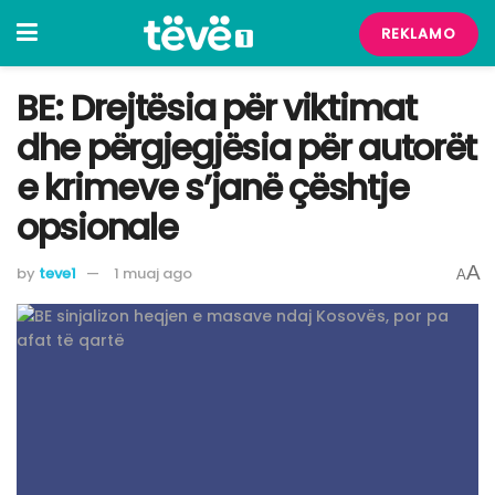
REKLAMO
BE: Drejtësia për viktimat
dhe përgjegjësia për autorët
e krimeve s’janë çështje
opsionale
A
by
teve1
1 muaj ago
A