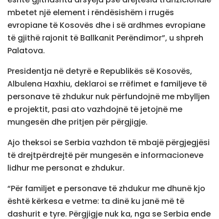
mbetet një element i rëndësishëm i rrugës
evropiane të Kosovës dhe i së ardhmes evropiane
të gjithë rajonit të Ballkanit Perëndimor”, u shpreh
Palatova.
Presidentja në detyrë e Republikës së Kosovës,
Albulena Haxhiu, deklaroi se rrëfimet e familjeve të
personave të zhdukur nuk përfundojnë me mbylljen
e projektit, pasi ato vazhdojnë të jetojnë me
mungesën dhe pritjen për përgjigje.
Ajo theksoi se Serbia vazhdon të mbajë përgjegjësi
të drejtpërdrejtë për mungesën e informacioneve
lidhur me personat e zhdukur.
“Për familjet e personave të zhdukur me dhunë kjo
është kërkesa e vetme: ta dinë ku janë më të
dashurit e tyre. Përgjigje nuk ka, nga se Serbia ende