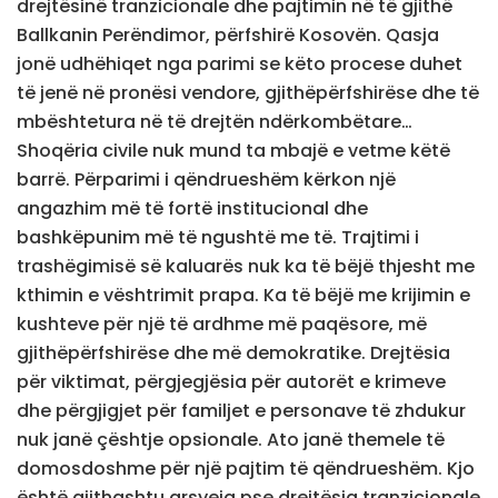
drejtësinë tranzicionale dhe pajtimin në të gjithë
Ballkanin Perëndimor, përfshirë Kosovën. Qasja
jonë udhëhiqet nga parimi se këto procese duhet
të jenë në pronësi vendore, gjithëpërfshirëse dhe të
mbështetura në të drejtën ndërkombëtare…
Shoqëria civile nuk mund ta mbajë e vetme këtë
barrë. Përparimi i qëndrueshëm kërkon një
angazhim më të fortë institucional dhe
bashkëpunim më të ngushtë me të. Trajtimi i
trashëgimisë së kaluarës nuk ka të bëjë thjesht me
kthimin e vështrimit prapa. Ka të bëjë me krijimin e
kushteve për një të ardhme më paqësore, më
gjithëpërfshirëse dhe më demokratike. Drejtësia
për viktimat, përgjegjësia për autorët e krimeve
dhe përgjigjet për familjet e personave të zhdukur
nuk janë çështje opsionale. Ato janë themele të
domosdoshme për një pajtim të qëndrueshëm. Kjo
është gjithashtu arsyeja pse drejtësia tranzicionale