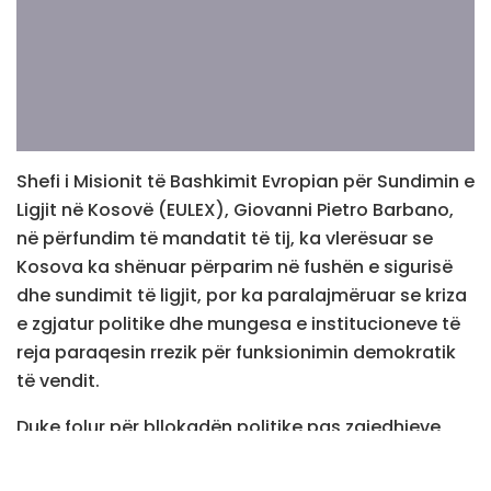
Shefi i Misionit të Bashkimit Evropian për Sundimin e
Ligjit në Kosovë (EULEX), Giovanni Pietro Barbano,
në përfundim të mandatit të tij, ka vlerësuar se
Kosova ka shënuar përparim në fushën e sigurisë
dhe sundimit të ligjit, por ka paralajmëruar se kriza
e zgjatur politike dhe mungesa e institucioneve të
reja paraqesin rrezik për funksionimin demokratik
të vendit.
Duke folur për bllokadën politike pas zgjedhjeve,
shefi i EULEX-it theksoi se Kosova ka nevojë sa më
shpejt për institucione të reja.