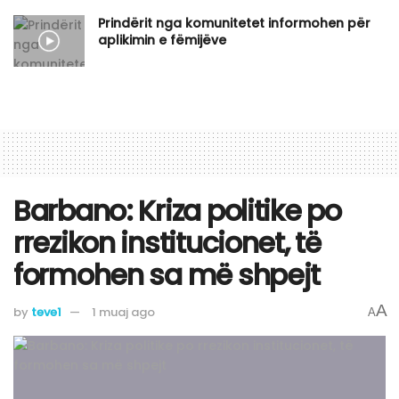
Prindërit nga komunitetet informohen për
aplikimin e fëmijëve
Barbano: Kriza politike po
rrezikon institucionet, të
formohen sa më shpejt
A
by
teve1
1 muaj ago
A