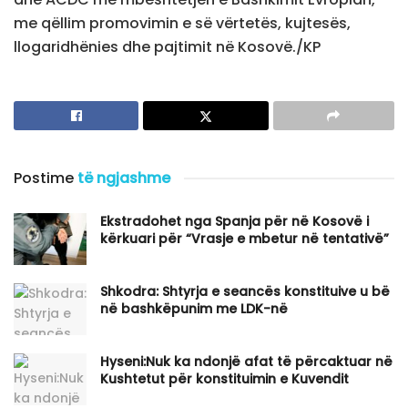
me qëllim promovimin e së vërtetës, kujtesës,
llogaridhënies dhe pajtimit në Kosovë./KP
Postime
të ngjashme
Ekstradohet nga Spanja për në Kosovë i
kërkuari për “Vrasje e mbetur në tentativë”
Shkodra: Shtyrja e seancës konstituive u bë
në bashkëpunim me LDK-në
Hyseni:Nuk ka ndonjë afat të përcaktuar në
Kushtetut për konstituimin e Kuvendit