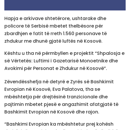
Hapja e arkivave shtetërore, ushtarake dhe
policore të Serbisë mbetet thelbësore për
zbardhjen e fatit të rreth 1.560 personave të
zhdukur me dhunë gjatë luftës në Kosovë.
Kështu u tha në përmbyllen e projektit “Shpalosja e
së Vërtetës: Luftimi i Gazetarisë Monoetnike dhe
Avokimi për Personat e Zhdukur në Kosovë”.
Zëvendësshefja në detyrë e Zyrës së Bashkimit
Evropian në Kosovë, Eva Palatova, tha se
mbështetja për drejtësinë tranzicionale dhe
pajtimin mbetet pjesë e angazhimit afatgjatë të
Bashkimit Evropian në Kosovë dhe rajon.
“Bashkimi Evropian ka mbështetur prej kohësh