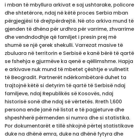
i mban të mbyllura arkivat e saj ushtarake, policore
dhe shtetërore, ndaj në këtë proces Serbia mban
përgjegjësi të drejtpërdrejtë. Në ato arkiva mund të
gjenden të dhëna për urdhra për varrime, zhvarrime
dhe vendndodhje që familjet i presin prej më
shumë se një çerek shekulli. Varrezat masive të
zbuluara në territorin e Serbisë e kanë bërë të qartë
se fshehja e gjurmëve ka qenë e qëllimshme. Hapja
e arkivave nuk mund të mbetet çështje e vullnetit
të Beogradit. Partnerët ndërkombëtarë duhet ta
trajtojnë këtë si detyrim të qartë të Serbisë ndaj
familjeve, ndaj Republikës së Kosovës, ndaj
historisë sonë dhe ndaj së vërtetës. Rreth 1,600
persona ende janë në listat e të pagjeturve dhe
shpeshherë përmenden si numra dhe si statistika.
Por dokumentarët e tillë shkojnë përtej statistikave
duke na dhënë emra, duke na dhënë fytyra dhe