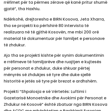
rrëfimet për ta përmes zërave që kanë pritur shumë
gjatë”, tha Haxhiu.
Ndërkohë, drejtoresha e BIRN Kosova, Jeta Xharra,
tha se projekti ka përfshirë 80 intervista të
realizuara në të gjithë Kosovën, me mbi 200 orë
material të dokumentuar për familjet e personave
të zhdukur.
Ajo tha se projekti kishte për synim dokumentimin
e rrëfimeve të familjarëve dhe ruajtjen e kujtesës
për personat e zhdukur, duke shkuar përtej
mënyrës së zhdukjes së tyre dhe duke sjellë
historitë e jetës së tyre për brezat e ardhshëm.
Projekti “Shpalosja e së Vërtetës: Luftimi i
Gazetarisë Monoetnike dhe Avokimi për Personat e
Zhdukur në Kosovë” është zbatuar nga BIRN Kosova
dhe ACDC me mbështetjen e Bashkimit Evropian,