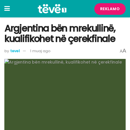
REKLAMO
Argjentina bën mrekullinë,
kualifikohet në çerekfinale
A
by
teve1
1 muaj ago
A