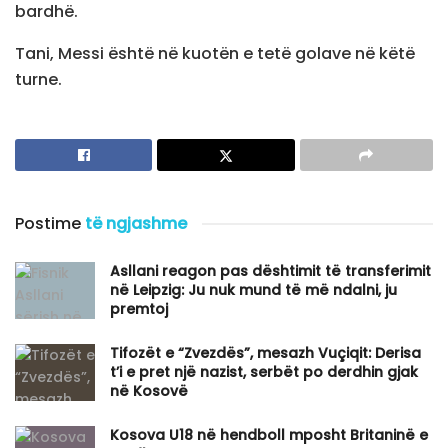
bardhë.
Tani, Messi është në kuotën e tetë golave në këtë
turne.
Postime
të ngjashme
Asllani reagon pas dështimit të transferimit
në Leipzig: Ju nuk mund të më ndalni, ju
premtoj
Tifozët e “Zvezdës”, mesazh Vuçiqit: Derisa
t’i e pret një nazist, serbët po derdhin gjak
në Kosovë
Kosova U18 në hendboll mposht Britaninë e