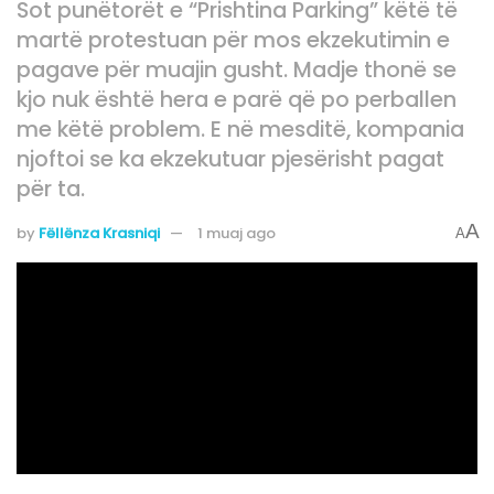
Sot punëtorët e “Prishtina Parking” këtë të
martë protestuan për mos ekzekutimin e
pagave për muajin gusht. Madje thonë se
kjo nuk është hera e parë që po perballen
me këtë problem. E në mesditë, kompania
njoftoi se ka ekzekutuar pjesërisht pagat
për ta.
A
by
Fëllënza Krasniqi
1 muaj ago
A