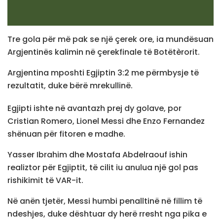
Tre gola për më pak se një çerek ore, ia mundësuan
Argjentinës kalimin në çerekfinale të Botëtèrorit.
Argjentina mposhti Egjiptin 3:2 me përmbysje të
rezultatit, duke bërë mrekullinë.
Egjipti ishte në avantazh prej dy golave, por
Cristian Romero, Lionel Messi dhe Enzo Fernandez
shënuan për fitoren e madhe.
Yasser Ibrahim dhe Mostafa Abdelraouf ishin
realiztor për Egjiptit, të cilit iu anulua një gol pas
rishikimit të VAR-it.
Në anën tjetër, Messi humbi penalltinë në fillim të
ndeshjes, duke dështuar dy herë rresht nga pika e