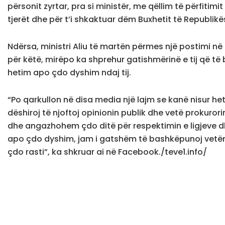
përsonit zyrtar, pra si ministër, me qëllim të përfitim
tjerët dhe për t’i shkaktuar dëm Buxhetit të Republik
Ndërsa, ministri Aliu të martën përmes një postimi në
për këtë, mirëpo ka shprehur gatishmërinë e tij që t
hetim apo çdo dyshim ndaj tij.
“Po qarkullon në disa media një lajm se kanë nisur he
dëshiroj të njoftoj opinionin publik dhe vetë prokurorin
dhe angazhohem çdo ditë për respektimin e ligjeve dh
apo çdo dyshim, jam i gatshëm të bashkëpunoj vetëm pë
çdo rasti”, ka shkruar ai në Facebook./teve1.info/