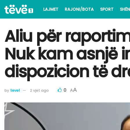
LAJMET
RAJONI/BOTA
SPORT
SHËN
Aliu për raporti
Nuk kam asnjë in
dispozicion të dr
0
A
by
teve1
2 vjet ago
A