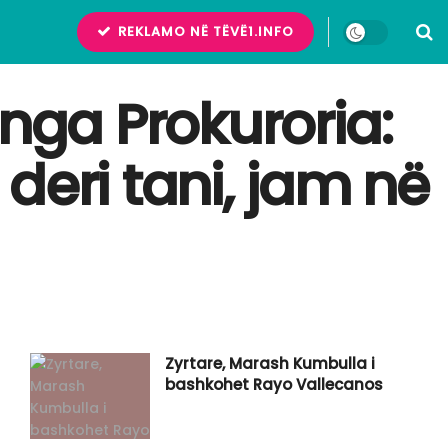
REKLAMO NË TËVË1.INFO
 nga Prokuroria:
deri tani, jam në
Zyrtare, Marash Kumbulla i
bashkohet Rayo Vallecanos