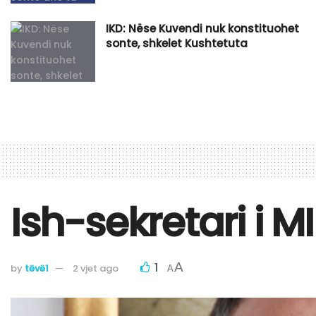
IKD: Nëse Kuvendi nuk konstituohet
sonte, shkelet Kushtetuta
Ish-sekretari i M
1
A
by
tëvë1
2 vjet ago
A