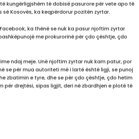
it të kungërligjshëm të dobisë pasurore për vete apo të
ës së Kosovës, ka keqpërdorur pozitën zyrtar.
 Facebook, ka thënë se nuk ka pasur njoftim zyrtar
ë bashkëpunojë me prokurorinë për çdo çështje, çdo
time ndaj meje. Unë njoftim zyrtar nuk kam patur, por
ë se për mua autoriteti më i lartë është ligji, se punoj
e zbatimin e tyre, dhe se për çdo çështje, çdo hetim
r drejtësi, sipas ligjit, deri në zbardhjen e plotë të