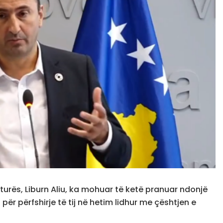
ukturës, Liburn Aliu, ka mohuar të ketë pranuar ndonjë
ër përfshirje të tij në hetim lidhur me çështjen e