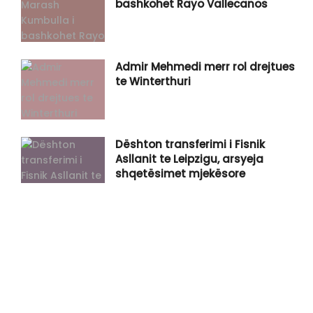
bashkohet Rayo Vallecanos
Admir Mehmedi merr rol drejtues
te Winterthuri
Dështon transferimi i Fisnik
Asllanit te Leipzigu, arsyeja
shqetësimet mjekësore
Vlora Çitaku: I bëjmë thirrje Kurtit
të vijë sonte dhe ta konstituojmë
Kuvendin
Gruda: Jemi në anarki totale, po