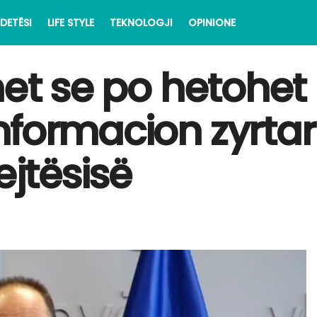
DETËSI
LIFE STYLE
TEKNOLOGJI
OPINIONE
met se po hetohet
formacion zyrtar 
ejtësisë