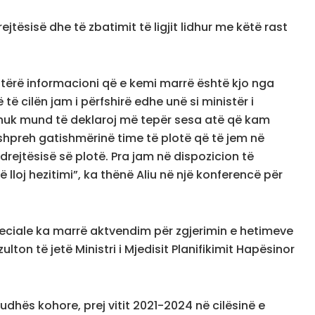
jtësisë dhe të zbatimit të ligjit lidhur me këtë rast
i tërë informacioni që e kemi marrë është kjo nga
ë cilën jam i përfshirë edhe unë si ministër i
r nuk mund të deklaroj më tepër sesa atë që kam
hpreh gatishmërinë time të plotë që të jem në
drejtësisë së plotë. Pra jam në dispozicion të
ë lloj hezitimi”, ka thënë Aliu në një konferencë për
eciale ka marrë aktvendim për zgjerimin e hetimeve
lton të jetë Ministri i Mjedisit Planifikimit Hapësinor
udhës kohore, prej vitit 2021-2024 në cilësinë e