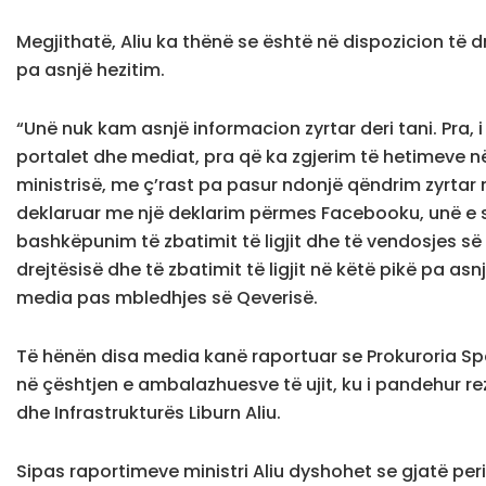
Megjithatë, Aliu ka thënë se është në dispozicion të dre
pa asnjë hezitim.
“Unë nuk kam asnjë informacion zyrtar deri tani. Pra, 
portalet dhe mediat, pra që ka zgjerim të hetimeve në t
ministrisë, me ç’rast pa pasur ndonjë qëndrim zyrta
deklaruar me një deklarim përmes Facebooku, unë e s
bashkëpunim të zbatimit të ligjit dhe të vendosjes së 
drejtësisë dhe të zbatimit të ligjit në këtë pikë pa asnj
media pas mbledhjes së Qeverisë.
Të hënën disa media kanë raportuar se Prokuroria Sp
në çështjen e ambalazhuesve të ujit, ku i pandehur rezu
dhe Infrastrukturës Liburn Aliu.
Sipas raportimeve ministri Aliu dyshohet se gjatë peri