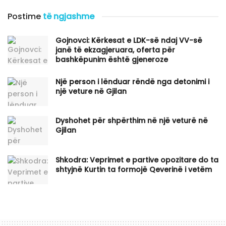
Postime
të ngjashme
Gojnovci: Kërkesat e LDK-së ndaj VV-së
janë të ekzagjeruara, oferta për
bashkëpunim është gjeneroze
Një person i lënduar rëndë nga detonimi i
një veture në Gjilan
Dyshohet për shpërthim në një veturë në
Gjilan
Shkodra: Veprimet e partive opozitare do ta
shtyjnë Kurtin ta formojë Qeverinë i vetëm