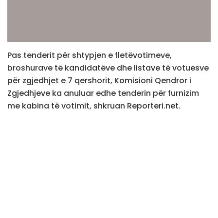
Pas tenderit për shtypjen e fletëvotimeve,
broshurave të kandidatëve dhe listave të votuesve
për zgjedhjet e 7 qershorit, Komisioni Qendror i
Zgjedhjeve ka anuluar edhe tenderin për furnizim
me kabina të votimit, shkruan Reporteri.net.
Për këtë tender, KQZ ka pranuar vetëm një ofertë, e
cila tejkalon buxhetin e paraparë për këtë
procedurë prokurimi.
Kompania që ka ofertuar është “DIARI BM SH.P.K”,
me çmim 21 mijë e 948 euro, ndërkohë vlera që
kishte ndarë KQZ ishte 15 mijë euro. Pra, rreth shtatë
mijë euro më e lartë.