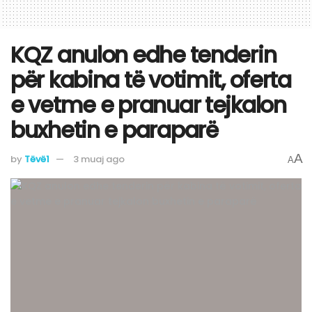
KQZ anulon edhe tenderin
për kabina të votimit, oferta
e vetme e pranuar tejkalon
buxhetin e paraparë
A
by
Tëvë1
3 muaj ago
A