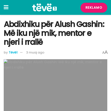
REKLAMO
Abdixhiku për Alush Gashin:
Më iku një mik, mentor e
njeri i rrallë
A
by
Tëvë1
3 muaj ago
A