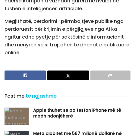
ndërsa kompania vazhdon garën me rivalët në
fushën e inteligjencës artificiale.
Megjithatë, përdorimi i përmbajtjeve publike nga
përdoruesit për krijimin e përgjigjeve nga AI ka
ngritur edhe pyetje për saktësinë e informacionit
dhe mënyrën se si trajtohen të dhënat e publikuara
online.
Postime
të ngjashme
Apple thuhet se po teston iPhone më të
madh ndonjëherë
​Meta gjobitet me 567 milionë dollarë në