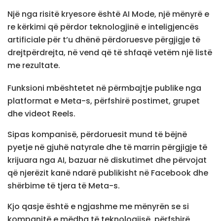
Një nga risitë kryesore është AI Mode, një mënyrë e
re kërkimi që përdor teknologjinë e inteligjencës
artificiale për t’u dhënë përdoruesve përgjigje të
drejtpërdrejta, në vend që të shfaqë vetëm një listë
me rezultate.
Funksioni mbështetet në përmbajtje publike nga
platformat e Meta-s, përfshirë postimet, grupet
dhe videot Reels.
Sipas kompanisë, përdoruesit mund të bëjnë
pyetje në gjuhë natyrale dhe të marrin përgjigje të
krijuara nga AI, bazuar në diskutimet dhe përvojat
që njerëzit kanë ndarë publikisht në Facebook dhe
shërbime të tjera të Meta-s.
Kjo qasje është e ngjashme me mënyrën se si
kompanitë e mëdha të teknologjisë, përfshirë