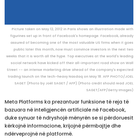
Picture taken on May 12, 2012 in Paris shows an illustration made with
figurines set up in front of Facebook's homepage. Facebook, already
assured of becoming one of the most valuable US firms when it goes
public later this month, now must convince investors in the next two
weeks that it is worth all the hype. Top executives at the world's leading
social network have kicked off their all-important road show on Wall
Street -- an intense marketing drive ahead of the company's expected
trading launch on the tech-heavy Nasdaq on May 18. AFP PHOTO/JOEL
SAGET (Photo by Joël SAGET / AFP) (Photo credit should read JOEL
SAGET/AFP/Getty Images)
Meta Platforms ka prezantuar funksione të reja të
bazuara në inteligjencën artificiale në Facebook,
duke synuar të ndryshojë mënyrën se si përdoruesit
kërkojnë informacione, krijojnë përmbajtje dhe
ndërveprojnë në platformë.