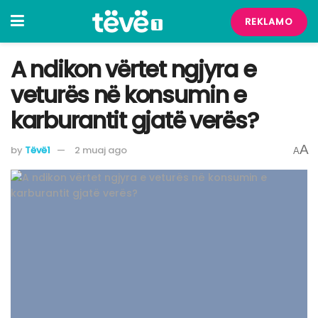
REKLAMO
A ndikon vërtet ngjyra e
veturës në konsumin e
karburantit gjatë verës?
A
by
Tëvë1
2 muaj ago
A