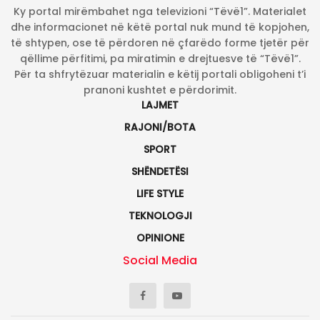
Ky portal mirëmbahet nga televizioni “Tëvë1”. Materialet
dhe informacionet në këtë portal nuk mund të kopjohen,
të shtypen, ose të përdoren në çfarëdo forme tjetër për
qëllime përfitimi, pa miratimin e drejtuesve të “Tëvë1”.
Për ta shfrytëzuar materialin e këtij portali obligoheni t’i
pranoni kushtet e përdorimit.
LAJMET
RAJONI/BOTA
SPORT
SHËNDETËSI
LIFE STYLE
TEKNOLOGJI
OPINIONE
Social Media