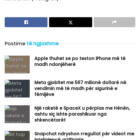
Postime
të ngjashme
Apple thuhet se po teston iPhone më të
madh ndonjëherë
​Meta gjobitet me 567 milionë dollarë në
vendimin më të madh për sigurinë e
fëmijëve
Një raketë e SpaceX u përplas me Hënën,
ashtu siç ishte parashikuar nga
shkencëtarët
Snapchat ndryshon rregullat për videot me
inteligjencë artificiale