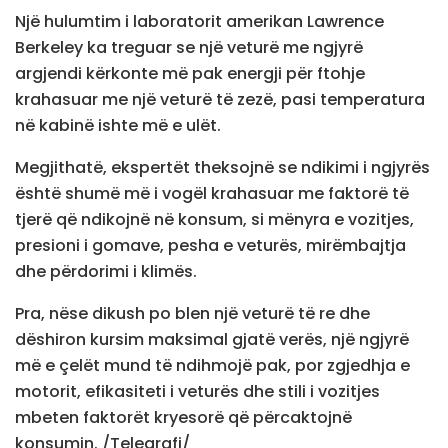
Një hulumtim i laboratorit amerikan Lawrence
Berkeley ka treguar se një veturë me ngjyrë
argjendi kërkonte më pak energji për ftohje
krahasuar me një veturë të zezë, pasi temperatura
në kabinë ishte më e ulët.
Megjithatë, ekspertët theksojnë se ndikimi i ngjyrës
është shumë më i vogël krahasuar me faktorë të
tjerë që ndikojnë në konsum, si mënyra e vozitjes,
presioni i gomave, pesha e veturës, mirëmbajtja
dhe përdorimi i klimës.
Pra, nëse dikush po blen një veturë të re dhe
dëshiron kursim maksimal gjatë verës, një ngjyrë
më e çelët mund të ndihmojë pak, por zgjedhja e
motorit, efikasiteti i veturës dhe stili i vozitjes
mbeten faktorët kryesorë që përcaktojnë
konsumin. /Telegrafi/