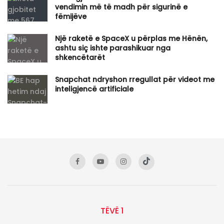
vendimin më të madh për sigurinë e
fëmijëve
Një raketë e SpaceX u përplas me Hënën,
ashtu siç ishte parashikuar nga
shkencëtarët
Snapchat ndryshon rregullat për videot me
inteligjencë artificiale
TËVË 1