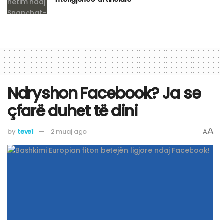
Ndryshon Facebook? Ja se
çfarë duhet të dini
A
by
teve1
2 muaj ago
A