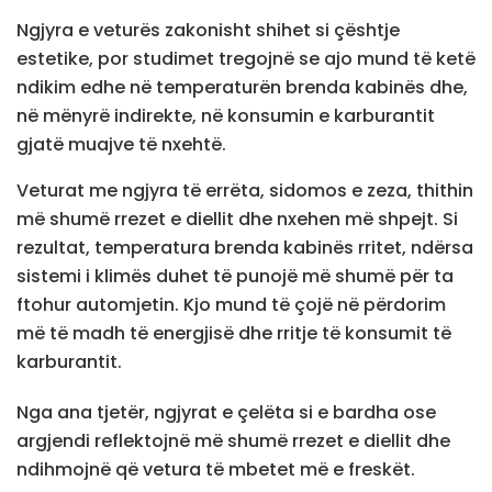
Ngjyra e veturës zakonisht shihet si çështje
estetike, por studimet tregojnë se ajo mund të ketë
ndikim edhe në temperaturën brenda kabinës dhe,
në mënyrë indirekte, në konsumin e karburantit
gjatë muajve të nxehtë.
Veturat me ngjyra të errëta, sidomos e zeza, thithin
më shumë rrezet e diellit dhe nxehen më shpejt. Si
rezultat, temperatura brenda kabinës rritet, ndërsa
sistemi i klimës duhet të punojë më shumë për ta
ftohur automjetin. Kjo mund të çojë në përdorim
më të madh të energjisë dhe rritje të konsumit të
karburantit.
Nga ana tjetër, ngjyrat e çelëta si e bardha ose
argjendi reflektojnë më shumë rrezet e diellit dhe
ndihmojnë që vetura të mbetet më e freskët.