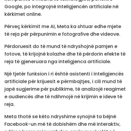
Google, po integrojnë inteligjencën artificiale në
kërkimet online.
Përveç kërkimit me AI, Meta ka shtuar edhe mjete
të reja për përpunimin e fotografive dhe videove.
Përdoruesit do të mund të ndryshojnë pamjen e
fotove, të krijojnë kolazhe dhe të përdorin efekte të
reja të gjeneruara nga inteligjenca artificiale.
Një tjetër funksion i ri është asistenti i inteligjencës
artificiale për krijuesit e përmbajtjes, i cili mund të
japë sugjerime për publikime, të analizojë reagimet
e audiencës dhe të ndihmojë në krijimin e ideve të
reja.
Meta thotë se këto ndryshime synojnë ta bëjnë
Facebook-un më të dobishëm dhe më interaktiv,