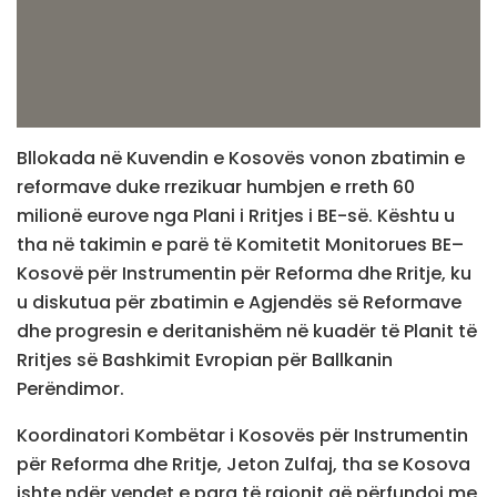
Bllokada në Kuvendin e Kosovës vonon zbatimin e
reformave duke rrezikuar humbjen e rreth 60
milionë eurove nga Plani i Rritjes i BE-së. Kështu u
tha në takimin e parë të Komitetit Monitorues BE–
Kosovë për Instrumentin për Reforma dhe Rritje, ku
u diskutua për zbatimin e Agjendës së Reformave
dhe progresin e deritanishëm në kuadër të Planit të
Rritjes së Bashkimit Evropian për Ballkanin
Perëndimor.
Koordinatori Kombëtar i Kosovës për Instrumentin
për Reforma dhe Rritje, Jeton Zulfaj, tha se Kosova
ishte ndër vendet e para të rajonit që përfundoi me