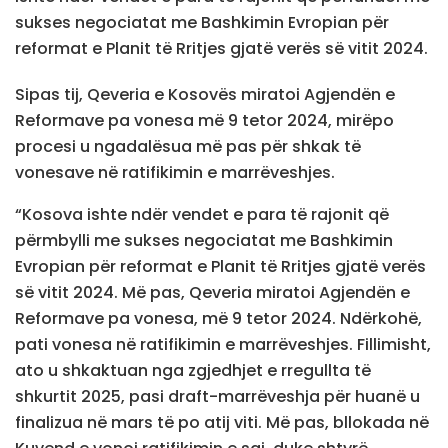
sukses negociatat me Bashkimin Evropian për
reformat e Planit të Rritjes gjatë verës së vitit 2024.
Sipas tij, Qeveria e Kosovës miratoi Agjendën e
Reformave pa vonesa më 9 tetor 2024, mirëpo
procesi u ngadalësua më pas për shkak të
vonesave në ratifikimin e marrëveshjes.
“Kosova ishte ndër vendet e para të rajonit që
përmbylli me sukses negociatat me Bashkimin
Evropian për reformat e Planit të Rritjes gjatë verës
së vitit 2024. Më pas, Qeveria miratoi Agjendën e
Reformave pa vonesa, më 9 tetor 2024. Ndërkohë,
pati vonesa në ratifikimin e marrëveshjes. Fillimisht,
ato u shkaktuan nga zgjedhjet e rregullta të
shkurtit 2025, pasi draft-marrëveshja për huanë u
finalizua në mars të po atij viti. Më pas, bllokada në