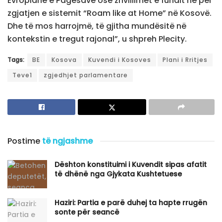
Evropiane e Pagesave ose zhvillimet e fundit në për
zgjatjen e sistemit “Roam like at Home” në Kosovë.
Dhe të mos harrojmë, të gjitha mundësitë në
kontekstin e tregut rajonal”, u shpreh Plecity.
Tags:
BE
Kosova
Kuvendi i Kosoves
Plani i Rritjes
Teve1
zgjedhjet parlamentare
Postime
të ngjashme
Dështon konstituimi i Kuvendit sipas afatit
të dhënë nga Gjykata Kushtetuese
Haziri: Partia e parë duhej ta hapte rrugën
sonte për seancë