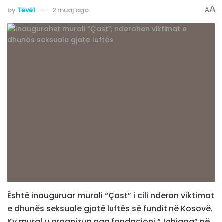
A
by
Tëvë1
2 muaj ago
A
Është inauguruar murali “Çast” i cili nderon viktimat
e dhunës seksuale gjatë luftës së fundit në Kosovë.
Ky mural u organizua nga fondacioni “Jahjaga” në