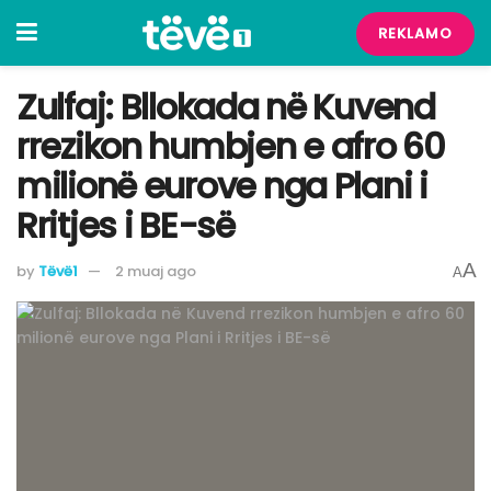
REKLAMO
​Zulfaj: Bllokada në Kuvend
rrezikon humbjen e afro 60
milionë eurove nga Plani i
Rritjes i BE-së
A
by
Tëvë1
2 muaj ago
A