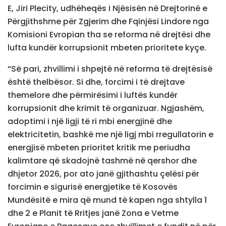
E, Jiri Plecity, udhëheqës i Njësisën në Drejtorinë e
Përgjithshme për Zgjerim dhe Fqinjësi Lindore nga
Komisioni Evropian tha se reforma në drejtësi dhe
lufta kundër korrupsionit mbeten prioritete kyçe.
“Së pari, zhvillimi i shpejtë në reforma të drejtësisë
është thelbësor. Si dhe, forcimi i të drejtave
themelore dhe përmirësimi i luftës kundër
korrupsionit dhe krimit të organizuar. Ngjashëm,
adoptimi i një ligji të ri mbi energjinë dhe
elektricitetin, bashkë me një ligj mbi rregullatorin e
energjisë mbeten prioritet kritik me periudha
kalimtare që skadojnë tashmë në qershor dhe
dhjetor 2026, por ato janë gjithashtu çelësi për
forcimin e sigurisë energjetike të Kosovës
Mundësitë e mira që mund të kapen nga shtylla 1
dhe 2 e Planit të Rritjes janë Zona e Vetme