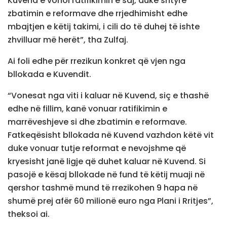
Kuvend e vonoi ratifikimin e saj, duke shtyrë
zbatimin e reformave dhe rrjedhimisht edhe
mbajtjen e këtij takimi, i cili do të duhej të ishte
zhvilluar më herët”, tha Zulfaj.
Ai foli edhe për rrezikun konkret që vjen nga
bllokada e Kuvendit.
“Vonesat nga viti i kaluar në Kuvend, siç e thashë
edhe në fillim, kanë vonuar ratifikimin e
marrëveshjeve si dhe zbatimin e reformave.
Fatkeqësisht bllokada në Kuvend vazhdon këtë vit
duke vonuar tutje reformat e nevojshme që
kryesisht janë ligje që duhet kaluar në Kuvend. Si
pasojë e kësaj bllokade në fund të këtij muaji në
qershor tashmë mund të rrezikohen 9 hapa në
shumë prej afër 60 milionë euro nga Plani i Rritjes”,
theksoi ai.