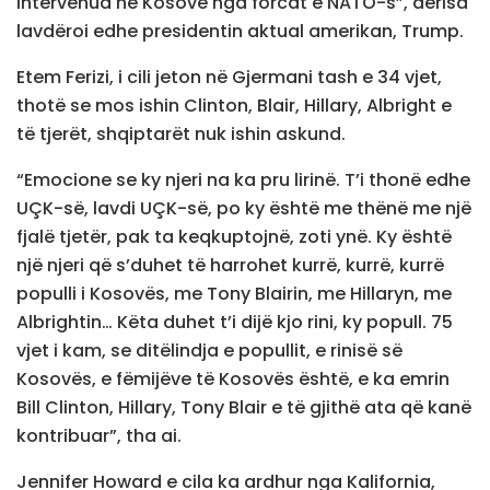
intervenua në Kosovë nga forcat e NATO-s”, derisa
lavdëroi edhe presidentin aktual amerikan, Trump.
Etem Ferizi, i cili jeton në Gjermani tash e 34 vjet,
thotë se mos ishin Clinton, Blair, Hillary, Albright e
të tjerët, shqiptarët nuk ishin askund.
“Emocione se ky njeri na ka pru lirinë. T’i thonë edhe
UÇK-së, lavdi UÇK-së, po ky është me thënë me një
fjalë tjetër, pak ta keqkuptojnë, zoti ynë. Ky është
një njeri që s’duhet të harrohet kurrë, kurrë, kurrë
populli i Kosovës, me Tony Blairin, me Hillaryn, me
Albrightin… Këta duhet t’i dijë kjo rini, ky popull. 75
vjet i kam, se ditëlindja e popullit, e rinisë së
Kosovës, e fëmijëve të Kosovës është, e ka emrin
Bill Clinton, Hillary, Tony Blair e të gjithë ata që kanë
kontribuar”, tha ai.
Jennifer Howard e cila ka ardhur nga Kalifornia,