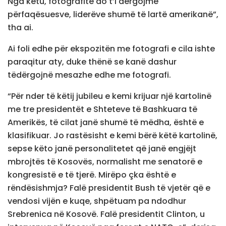
Nga këtu, fotografitë do t’i dërgojmë
përfaqësuesve, liderëve shumë të lartë amerikanë”,
tha ai.
Ai foli edhe për ekspozitën me fotografi e cila ishte
paraqitur aty, duke thënë se kanë dashur
tëdërgojnë mesazhe edhe me fotografi.
“Për nder të këtij jubileu e kemi krijuar një kartolinë
me tre presidentët e Shteteve të Bashkuara të
Amerikës, të cilat janë shumë të mëdha, është e
klasifikuar. Jo rastësisht e kemi bërë këtë kartolinë,
sepse këto janë personalitetet që janë engjëjt
mbrojtës të Kosovës, normalisht me senatorë e
kongresistë e të tjerë. Mirëpo çka është e
rëndësishmja? Falë presidentit Bush të vjetër që e
vendosi vijën e kuqe, shpëtuam pa ndodhur
Srebrenica në Kosovë. Falë presidentit Clinton, u