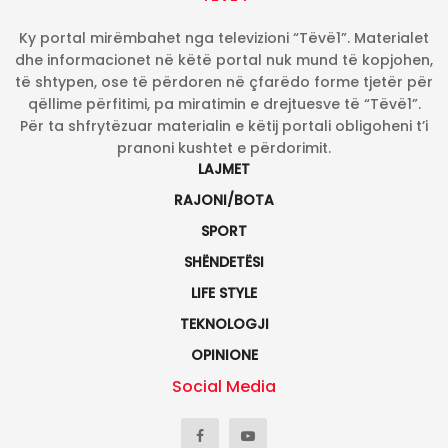
Ky portal mirëmbahet nga televizioni “Tëvë1”. Materialet
dhe informacionet në këtë portal nuk mund të kopjohen,
të shtypen, ose të përdoren në çfarëdo forme tjetër për
qëllime përfitimi, pa miratimin e drejtuesve të “Tëvë1”.
Për ta shfrytëzuar materialin e këtij portali obligoheni t’i
pranoni kushtet e përdorimit.
LAJMET
RAJONI/BOTA
SPORT
SHËNDETËSI
LIFE STYLE
TEKNOLOGJI
OPINIONE
Social Media