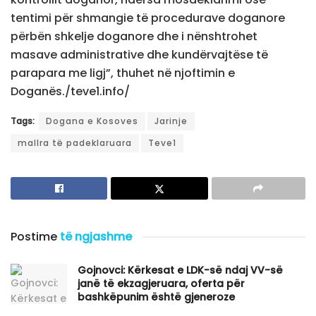
tentimi për shmangie të procedurave doganore
përbën shkelje doganore dhe i nënshtrohet
masave administrative dhe kundërvajtëse të
parapara me ligj”, thuhet në njoftimin e
Doganës./teve1.info/
Tags:
Dogana e Kosoves
Jarinje
mallra të padeklaruara
Teve1
Postime
të ngjashme
Gojnovci: Kërkesat e LDK-së ndaj VV-së
janë të ekzagjeruara, oferta për
bashkëpunim është gjeneroze