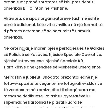
organizuar pranë shtatores së ish-presidentit
amerikan Bill Clinton në Prishtinë.
Aktiviteti, që sipas organizatorëve tashmë është
bërë tradicional, këtë vit u zhvillua në një format të
ri përmes ceremonisë së nderimit të flamurit
amerikan.
Në këtë ngjarje morën pjesë përfaqësues të Gardës
së Policisë së Kosovës, Njësisë Speciale Operative,
Njësisë Intervenuese, Njësisë Speciale K9,
zjarrfikësve dhe Qendrës së Mjekësisë Emergjente.
Me rastin e jubileut, Shoqata prezantoi edhe një
foto-ekspozitë të veçantë me fotografi ekskluzive
të vendosura në korniza dhe të shoqëruara me
mesazhe dedikuese. Po ashtu, qytetarëve iu
shpërndanë kartolina të plastifikuara të