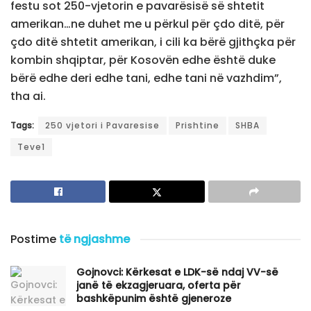
festu sot 250-vjetorin e pavarësisë së shtetit
amerikan…ne duhet me u përkul për çdo ditë, për
çdo ditë shtetit amerikan, i cili ka bërë gjithçka për
kombin shqiptar, për Kosovën edhe është duke
bërë edhe deri edhe tani, edhe tani në vazhdim”,
tha ai.
Tags:
250 vjetori i Pavaresise
Prishtine
SHBA
Teve1
Postime
të ngjashme
Gojnovci: Kërkesat e LDK-së ndaj VV-së
janë të ekzagjeruara, oferta për
bashkëpunim është gjeneroze