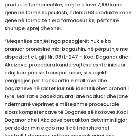
produkte farmaceutike, prej të cilave 7,100 kanë
qenë në formë kapsulash, ndërsa 68 produkte kanë
qenë në forma të tjera farmaceutike, përfshirë
shurupe, sprej dhe xhel.
“Meqenëse asnjëri nga pasagjerët nuk e ka
pranuar pronësinë mbi bagazhin, në përputhje me
dispozitat e Ligjit Nr. 08/L-247 – Kodi Doganor dhe i
Akcizave, procedura kundërvajtëse është iniciuar
ndaj kompanisë transportuese, si subjekt
përgjegjës për transportin e mallrave dhe
bagazheve në rastet kur nuk identifikohet pronari i
tyre. Mallrat e padeklaruara janë ndaluar dhe janë
ndërmarrë veprimet e mëtejshme procedurale
sipas kompetencave të Doganës së Kosovës.Kodi
Doganor dhe i Akcizave përcakton detyrimin ligjor
për deklarimin e çdo malli që i nënshtrohet
kontrollit doganor, ndërsa mosdeklarimi ose