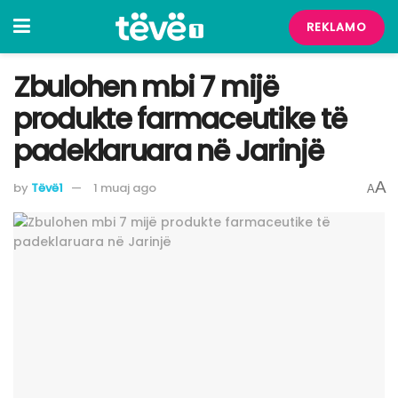
REKLAMO
Zbulohen mbi 7 mijë
produkte farmaceutike të
padeklaruara në Jarinjë
A
by
Tëvë1
1 muaj ago
A