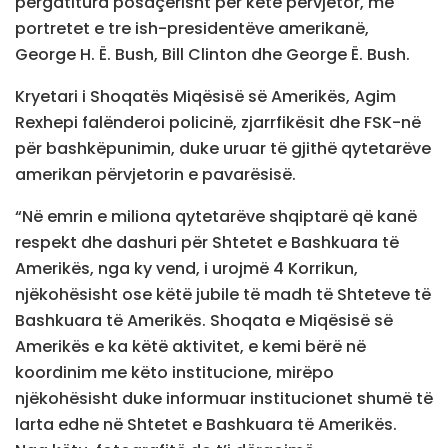
përgatitura posaçërisht për këtë përvjetor, me
portretet e tre ish-presidentëve amerikanë,
George H. Ë. Bush, Bill Clinton dhe George Ë. Bush.
Kryetari i Shoqatës Miqësisë së Amerikës, Agim
Rexhepi falënderoi policinë, zjarrfikësit dhe FSK-në
për bashkëpunimin, duke uruar të gjithë qytetarëve
amerikan përvjetorin e pavarësisë.
“Në emrin e miliona qytetarëve shqiptarë që kanë
respekt dhe dashuri për Shtetet e Bashkuara të
Amerikës, nga ky vend, i urojmë 4 Korrikun,
njëkohësisht ose këtë jubile të madh të Shteteve të
Bashkuara të Amerikës. Shoqata e Miqësisë së
Amerikës e ka këtë aktivitet, e kemi bërë në
koordinim me këto institucione, mirëpo
njëkohësisht duke informuar institucionet shumë të
larta edhe në Shtetet e Bashkuara të Amerikës.