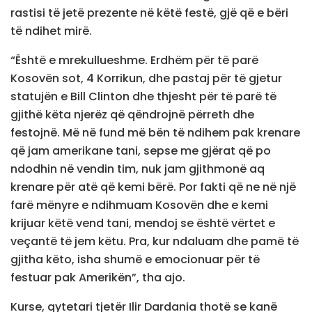
rastisi të jetë prezente në këtë festë, gjë që e bëri
të ndihet mirë.
“Është e mrekullueshme. Erdhëm për të parë
Kosovën sot, 4 Korrikun, dhe pastaj për të gjetur
statujën e Bill Clinton dhe thjesht për të parë të
gjithë këta njerëz që qëndrojnë përreth dhe
festojnë. Më në fund më bën të ndihem pak krenare
që jam amerikane tani, sepse me gjërat që po
ndodhin në vendin tim, nuk jam gjithmonë aq
krenare për atë që kemi bërë. Por fakti që ne në një
farë mënyre e ndihmuam Kosovën dhe e kemi
krijuar këtë vend tani, mendoj se është vërtet e
veçantë të jem këtu. Pra, kur ndaluam dhe pamë të
gjitha këto, isha shumë e emocionuar për të
festuar pak Amerikën”, tha ajo.
Kurse, qytetari tjetër Ilir Dardania thotë se kanë