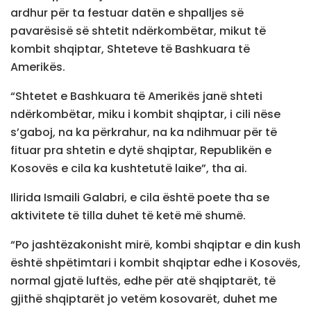
ardhur për ta festuar datën e shpalljes së
pavarësisë së shtetit ndërkombëtar, mikut të
kombit shqiptar, Shteteve të Bashkuara të
Amerikës.
“Shtetet e Bashkuara të Amerikës janë shteti
ndërkombëtar, miku i kombit shqiptar, i cili nëse
s’gaboj, na ka përkrahur, na ka ndihmuar për të
fituar pra shtetin e dytë shqiptar, Republikën e
Kosovës e cila ka kushtetutë laike”, tha ai.
Ilirida Ismaili Galabri, e cila është poete tha se
aktivitete të tilla duhet të ketë më shumë.
“Po jashtëzakonisht mirë, kombi shqiptar e din kush
është shpëtimtari i kombit shqiptar edhe i Kosovës,
normal gjatë luftës, edhe për atë shqiptarët, të
gjithë shqiptarët jo vetëm kosovarët, duhet me