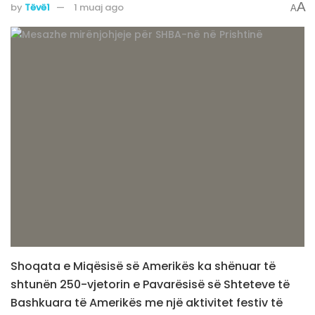
A
by
Tëvë1
1 muaj ago
A
Shoqata e Miqësisë së Amerikës ka shënuar të
shtunën 250-vjetorin e Pavarësisë së Shteteve të
Bashkuara të Amerikës me një aktivitet festiv të