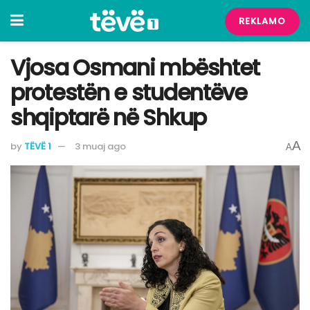
REKLAMO
Vjosa Osmani mbështet
protestën e studentëve
shqiptarë në Shkup
A
by
TËVË 1
3 muaj ago
A