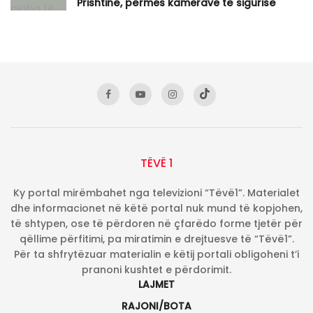
Prishtinë, përmes kamerave të sigurisë
TËVË 1
Ky portal mirëmbahet nga televizioni “Tëvë1”. Materialet
dhe informacionet në këtë portal nuk mund të kopjohen,
të shtypen, ose të përdoren në çfarëdo forme tjetër për
qëllime përfitimi, pa miratimin e drejtuesve të “Tëvë1”.
Për ta shfrytëzuar materialin e këtij portali obligoheni t’i
pranoni kushtet e përdorimit.
LAJMET
RAJONI/BOTA