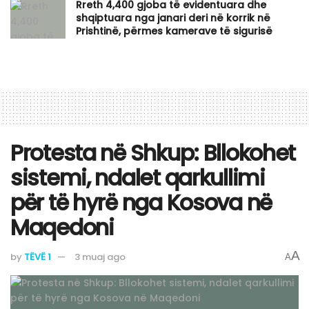
Rreth 4,400 gjoba të evidentuara dhe
shqiptuara nga janari deri në korrik në
Prishtinë, përmes kamerave të sigurisë
Protesta në Shkup: Bllokohet
sistemi, ndalet qarkullimi
për të hyrë nga Kosova në
Maqedoni
A
by
TËVË 1
3 muaj ago
A