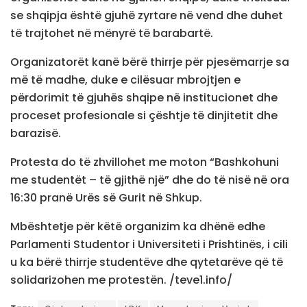
se shqipja është gjuhë zyrtare në vend dhe duhet
të trajtohet në mënyrë të barabartë.
Organizatorët kanë bërë thirrje për pjesëmarrje sa
më të madhe, duke e cilësuar mbrojtjen e
përdorimit të gjuhës shqipe në institucionet dhe
proceset profesionale si çështje të dinjitetit dhe
barazisë.
Protesta do të zhvillohet me moton “Bashkohuni
me studentët – të gjithë një” dhe do të nisë në ora
16:30 pranë Urës së Gurit në Shkup.
Mbështetje për këtë organizim ka dhënë edhe
Parlamenti Studentor i Universiteti i Prishtinës, i cili
u ka bërë thirrje studentëve dhe qytetarëve që të
solidarizohen me protestën. /teve1.info/