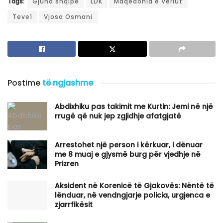
Tags:
Gjuha shqipe
LDK
Maqedonia e Veriut
Teve1
Vjosa Osmani
Postime
të ngjashme
Abdixhiku pas takimit me Kurtin: Jemi në një
rrugë që nuk jep zgjidhje afatgjatë
Arrestohet një person i kërkuar, i dënuar
me 8 muaj e gjysmë burg për vjedhje në
Prizren
Aksident në Korenicë të Gjakovës: Nëntë të
lënduar, në vendngjarje policia, urgjenca e
zjarrfikësit