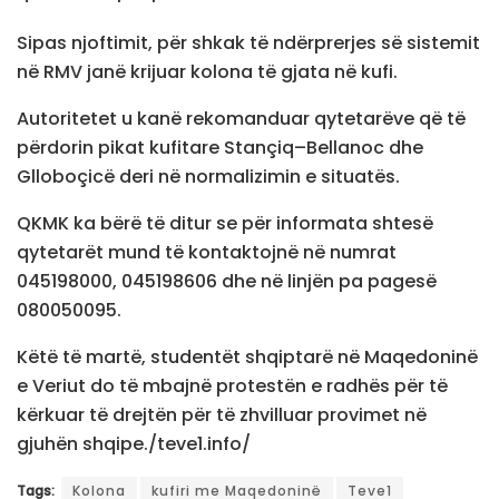
Sipas njoftimit, për shkak të ndërprerjes së sistemit
në RMV janë krijuar kolona të gjata në kufi.
Autoritetet u kanë rekomanduar qytetarëve që të
përdorin pikat kufitare Stançiq–Bellanoc dhe
Glloboçicë deri në normalizimin e situatës.
QKMK ka bërë të ditur se për informata shtesë
qytetarët mund të kontaktojnë në numrat
045198000, 045198606 dhe në linjën pa pagesë
080050095.
Këtë të martë, studentët shqiptarë në Maqedoninë
e Veriut do të mbajnë protestën e radhës për të
kërkuar të drejtën për të zhvilluar provimet në
gjuhën shqipe./teve1.info/
Tags:
Kolona
kufiri me Maqedoninë
Teve1