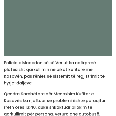
Policia e Maqedonisë së Veriut ka ndërprerë
plotësisht qarkullimin në pikat kufitare me
Kosovën, pas rënies së sistemit të regjistrimit të
hyrje-daljeve.
Qendra Kombëtare për Menaxhim Kufitar e
Kosovës ka njoftuar se problemi është paraqitur
rreth orës 13:40, duke shkaktuar bllokim të
qarkullimit për persona, vetura dhe autobusë.