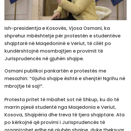
Ish-presidentja e Kosovës, Vjosa Osmani, ka
shprehur mbështetje për protestën e studentëve
shqiptarë në Maqedoninë e Veriut, të cilët po
kundërshtojnë mosmbajtjen e provimit të
Jurisprudencës në gjuhën shqipe.
Osmani publikoi pankartën e protestës me
mesazhin: “Gjuha shqipe është e shenjtë! Ngrihu në
mbrojtje të saj!”.
Protesta pritet të mbahet sot në Shkup, ku do të
marrin pjesë studentë nga Maqedonia e Veriut,
Kosova, Shqipëria dhe treva të tjera shqiptare. Ata
po kërkojnë që provimi i Jurisprudencës të
organizohet edhe në gjuhën shqipe, duke theksuar