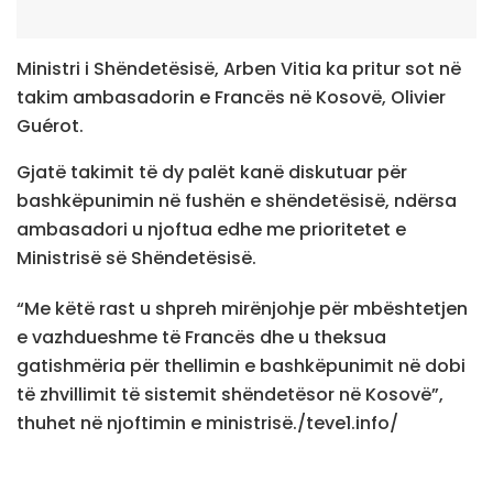
Ministri i Shëndetësisë, Arben Vitia ka pritur sot në
takim ambasadorin e Francës në Kosovë, Olivier
Guérot.
Gjatë takimit të dy palët kanë diskutuar për
bashkëpunimin në fushën e shëndetësisë, ndërsa
ambasadori u njoftua edhe me prioritetet e
Ministrisë së Shëndetësisë.
“Me këtë rast u shpreh mirënjohje për mbështetjen
e vazhdueshme të Francës dhe u theksua
gatishmëria për thellimin e bashkëpunimit në dobi
të zhvillimit të sistemit shëndetësor në Kosovë”,
thuhet në njoftimin e ministrisë./teve1.info/