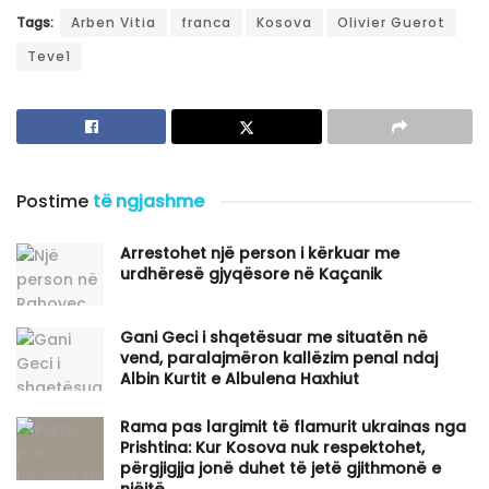
Tags:
Arben Vitia
franca
Kosova
Olivier Guerot
Teve1
Postime
të ngjashme
Arrestohet një person i kërkuar me
urdhëresë gjyqësore në Kaçanik
Gani Geci i shqetësuar me situatën në
vend, paralajmëron kallëzim penal ndaj
Albin Kurtit e Albulena Haxhiut
Rama pas largimit të flamurit ukrainas nga
Prishtina: Kur Kosova nuk respektohet,
përgjigjja jonë duhet të jetë gjithmonë e