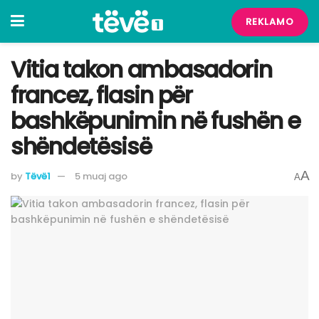
REKLAMO
Vitia takon ambasadorin
francez, flasin për
bashkëpunimin në fushën e
shëndetësisë
A
by
Tëvë1
5 muaj ago
A