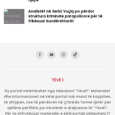
njëjtë
Analistët në Serbi: Vuçiq po përdor
struktura kriminale parapolicore për të
frikësuar kundërshtarët
TËVË 1
Ky portal mirëmbahet nga televizioni “Tëvë1”. Materialet
dhe informacionet në këtë portal nuk mund të kopjohen,
të shtypen, ose të përdoren në çfarëdo forme tjetër për
qëllime përfitimi, pa miratimin e drejtuesve të “Tëvë1”.
Për ta shfrytëzuar materialin e këtij portali obligoheni t’i