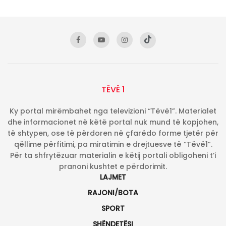
TËVË 1
Ky portal mirëmbahet nga televizioni “Tëvë1”. Materialet
dhe informacionet në këtë portal nuk mund të kopjohen,
të shtypen, ose të përdoren në çfarëdo forme tjetër për
qëllime përfitimi, pa miratimin e drejtuesve të “Tëvë1”.
Për ta shfrytëzuar materialin e këtij portali obligoheni t’i
pranoni kushtet e përdorimit.
LAJMET
RAJONI/BOTA
SPORT
SHËNDETËSI