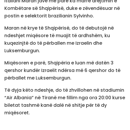
Italiani Maran javë më parë ka marrë drejtimin e
Kombëtare së Shqipërisë, duke e zëvendësuar në
postin e selektorit brazilianin Sylvinho.
Maran në krye të Shqipërisë, do të debutojë në
ndeshjet miqësore të muajit të ardhshëm, ku
kuqezinjtë do të përballen me Izraelin dhe
Luksemburgun.
Miqësoren e parë, Shqipëria e luan më datën 3
qershor kundër Izraelit ndërsa më 6 qershor do të
përballet me Luksemburgun.
Të dyja këto ndeshje, do të zhvillohen në stadiumin
“Air Albania” në Tiranë me fillim nga ora 20:00 kurse
biletat tashmë kanë dalë në shitje për të dy
miqësoret.