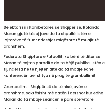
Selektori i ri i Kombëtares së Shqipërisë, Rolando
Maran gjatë kësaj jave do ta shpallë listën e
lojtarëve të ftuar ndeshjet miqësore të muajit të
ardhshëm.
Federata Shqiptare e Futbollit, ka bërë të ditur se
Maran të enjten paradite do ta bëjë publike listën e
tij, ndërsa në të njëjtën ditë do ta mbajë edhe
konferencën për shtyp në prag të grumbullimit.
Grumbullimi i Shqipërisë do të nisë javën e
ardhshme, saktësisht më datën 1 qershor kur edhe
Maran do ta mbajë seancën e parë stërvitore.