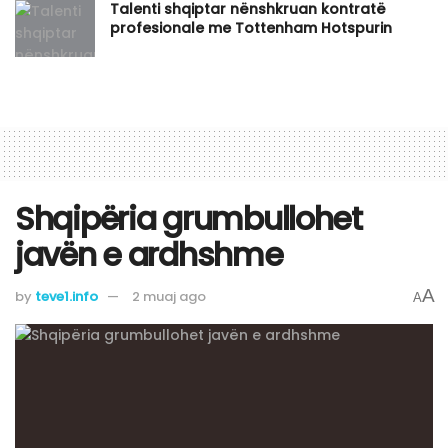
Talenti shqiptar nënshkruan kontratë
profesionale me Tottenham Hotspurin
Shqipëria grumbullohet
javën e ardhshme
A
by
teve1.info
2 muaj ago
A