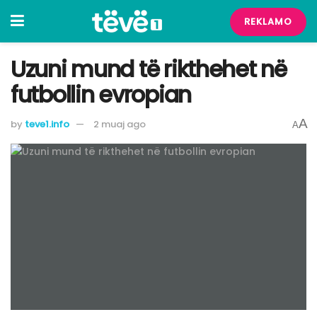
REKLAMO
Uzuni mund të rikthehet në
futbollin evropian
A
by
teve1.info
2 muaj ago
A