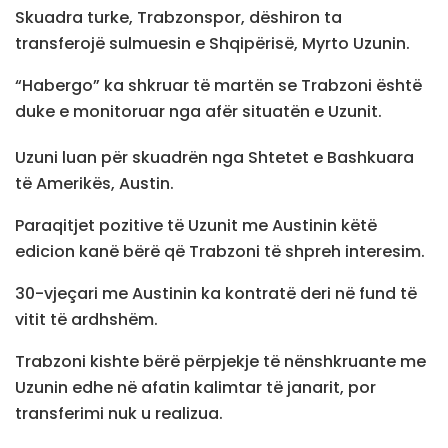
Skuadra turke, Trabzonspor, dëshiron ta
transferojë sulmuesin e Shqipërisë, Myrto Uzunin.
“Habergo” ka shkruar të martën se Trabzoni është
duke e monitoruar nga afër situatën e Uzunit.
Uzuni luan për skuadrën nga Shtetet e Bashkuara
të Amerikës, Austin.
Paraqitjet pozitive të Uzunit me Austinin këtë
edicion kanë bërë që Trabzoni të shpreh interesim.
30-vjeçari me Austinin ka kontratë deri në fund të
vitit të ardhshëm.
Trabzoni kishte bërë përpjekje të nënshkruante me
Uzunin edhe në afatin kalimtar të janarit, por
transferimi nuk u realizua.