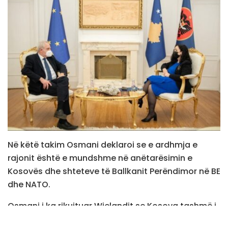
Në këtë takim Osmani deklaroi se e ardhmja e
rajonit është e mundshme në anëtarësimin e
Kosovës dhe shteteve të Ballkanit Perëndimor në BE
dhe NATO.
Osmani i ka rikujtuar Wielandit se Kosova tashmë i
përmbush të gjitha kriteret për liberalizim vizash, ku