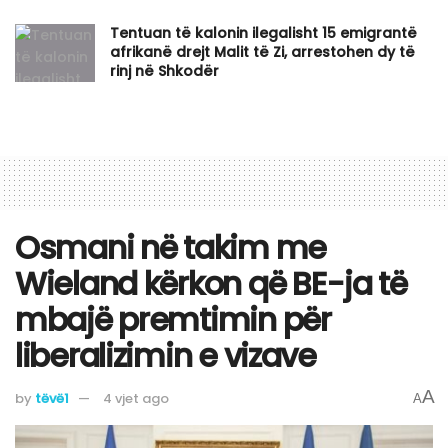
Tentuan të kalonin ilegalisht 15 emigrantë
afrikanë drejt Malit të Zi, arrestohen dy të
rinj në Shkodër
Osmani në takim me
Wieland kërkon që BE-ja të
mbajë premtimin për
liberalizimin e vizave
A
by
tëvë1
4 vjet ago
A