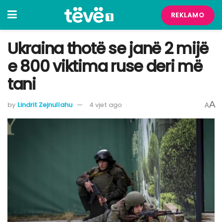
REKLAMO
Ukraina thotë se janë 2 mijë
e 800 viktima ruse deri më
tani
A
by
Lindrit Zejnullahu
4 vjet ago
A