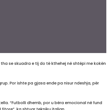
 tha se skuadra e tij do të kthehej në shtëpi me kokën
grup. Por ishte pa gjasa ende pa nisur ndeshja, për
ella. “Futbolli dhemb, por u bëra emocional në fund
itore”, ka shtuar tekniku italian.