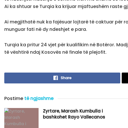
Ai ka shtuar se Turqia ka krijuar mjaftueshëm raste gj
Ai megjithatë nuk ka fajësuar lojtarë të caktuar për r
munguar fati në dy ndeshjet e para.
Turqia ka pritur 24 vjet për kualifikim në Botëror. Madj
të vështirë ndaj Kosovës në finale të plejofit.
Share
Postime
të ngjashme
Zyrtare, Marash Kumbulla i
bashkohet Rayo Vallecanos