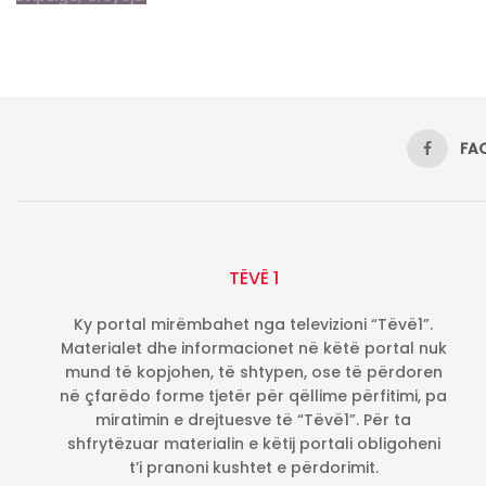
FA
TËVË 1
Ky portal mirëmbahet nga televizioni “Tëvë1”.
Materialet dhe informacionet në këtë portal nuk
mund të kopjohen, të shtypen, ose të përdoren
në çfarëdo forme tjetër për qëllime përfitimi, pa
miratimin e drejtuesve të “Tëvë1”. Për ta
shfrytëzuar materialin e këtij portali obligoheni
t’i pranoni kushtet e përdorimit.