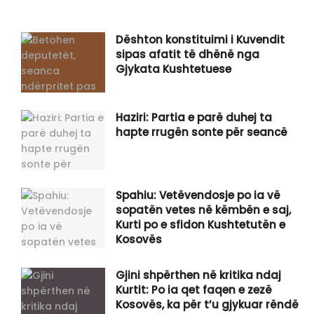
Dështon konstituimi i Kuvendit
sipas afatit të dhënë nga
Gjykata Kushtetuese
Haziri: Partia e parë duhej ta
hapte rrugën sonte për seancë
Spahiu: Vetëvendosje po ia vë
sopatën vetes në këmbën e saj,
Kurti po e sfidon Kushtetutën e
Kosovës
Gjini shpërthen në kritika ndaj
Kurtit: Po ia qet faqen e zezë
Kosovës, ka për t’u gjykuar rëndë