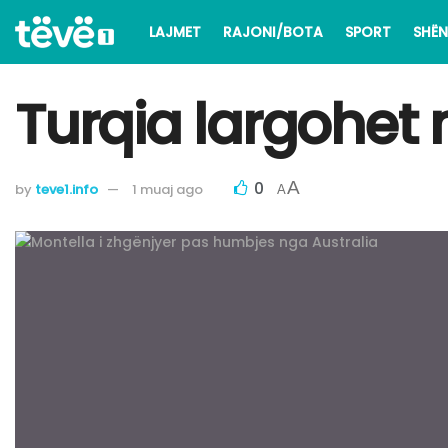
LAJMET
RAJONI/BOTA
SPORT
SHËN
Turqia largohet 
0
A
by
teve1.info
1 muaj ago
A