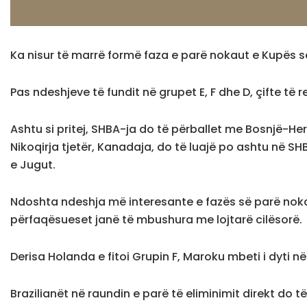
Ka nisur të marrë formë faza e parë nokaut e Kupës së
Pas ndeshjeve të fundit në grupet E, F dhe D, çifte të r
Ashtu si pritej, SHBA-ja do të përballet me Bosnjë-Her
Nikoqirja tjetër, Kanadaja, do të luajë po ashtu në SH
e Jugut.
Ndoshta ndeshja më interesante e fazës së parë noka
përfaqësueset janë të mbushura me lojtarë cilësorë.
Derisa Holanda e fitoi Grupin F, Maroku mbeti i dyti n
Brazilianët në raundin e parë të eliminimit direkt d