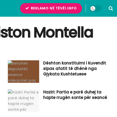
REKLAMO NË TËVË1.INFO
iston Montella
Dështon konstituimi i Kuvendit
sipas afatit të dhënë nga
Gjykata Kushtetuese
Haziri: Partia e parë duhej ta
hapte rrugën sonte për seancë