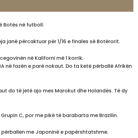
 Botës në futboll.
eja janë përcaktuar për 1/16 e finales së Botërorit.
cegovinën në Kaliforni më 1 korrik.
BA në fazën e parë nokaut. Do ta ketë përballë Afrikën
ut do të jetë ajo mes Marokut dhe Holandës. Të dy
ë Grupin C, por me pikë të barabarta me Brazilin.
o të përballen me Japoninë e papërshtatshme.