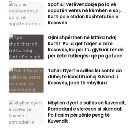
Spahiu: Vetëvendosje po ia vë
sopatën vetes në këmbën e saj,
Kurti po e sfidon Kushtetutën e
Kosovës
Gjini shpërthen në kritika ndaj
Kurtit: Po ia qet faqen e zezë
Kosovës, ka për t’u gjykuar rëndë
për këtë fatkeqësi që po gatuan
Tahiri: Dyert e sallës ku sonte do
duhej të konstituohej Kuvendi i
Kosovës, janë të mbyllura
Mbyllen dyert e sallës së Kuvendit,
Ramadani e vlerëson si skandal:
Po flasim për zënie peng të
Kuvendit