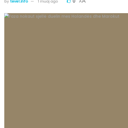
0
A
by
teve1.info
1 muaj ago
A