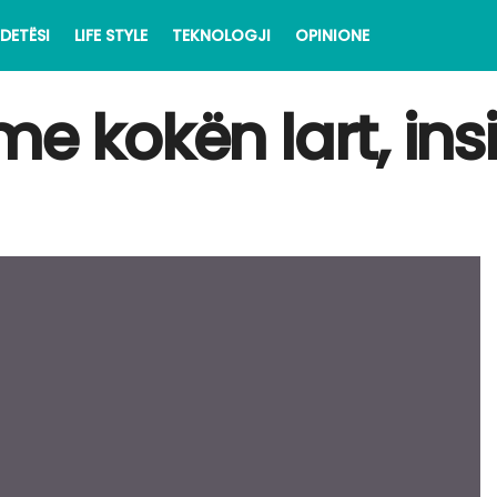
DETËSI
LIFE STYLE
TEKNOLOGJI
OPINIONE
me kokën lart, ins