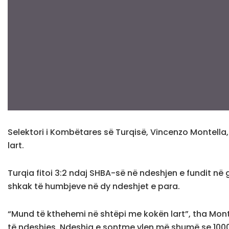
Selektori i Kombëtares së Turqisë, Vincenzo Montella,
lart.
Turqia fitoi 3:2 ndaj SHBA-së në ndeshjen e fundit në 
shkak të humbjeve në dy ndeshjet e para.
“Mund të kthehemi në shtëpi me kokën lart”, tha Mont
të ndeshjes. Ndeshja e sontme vlen më shumë se 1000 f