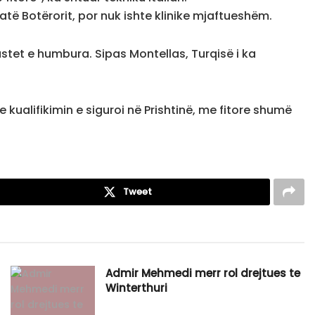
atë Botërorit, por nuk ishte klinike mjaftueshëm.
astet e humbura. Sipas Montellas, Turqisë i ka
e kualifikimin e siguroi në Prishtinë, me fitore shumë
Tweet
Admir Mehmedi merr rol drejtues te
Winterthuri