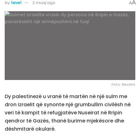
A
by
teve1
2 muaj ago
A
Foto: Reuters
Dy palestinezë u vranë të martën në një sulm me
dron izraelit që synonte një grumbullim civilësh në
veri të kampit të refugjatëve Nuseirat në Rripin
qendror të Gazës, thanë burime mjekësore dhe
dëshmitarë okularë.