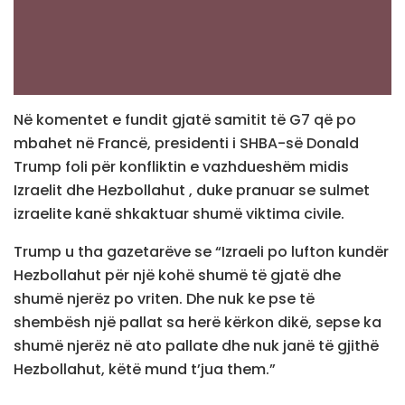
Në komentet e fundit gjatë samitit të G7 që po
mbahet në Francë, presidenti i SHBA-së Donald
Trump foli për konfliktin e vazhdueshëm midis
Izraelit dhe Hezbollahut , duke pranuar se sulmet
izraelite kanë shkaktuar shumë viktima civile.
Trump u tha gazetarëve se “Izraeli po lufton kundër
Hezbollahut për një kohë shumë të gjatë dhe
shumë njerëz po vriten. Dhe nuk ke pse të
shembësh një pallat sa herë kërkon dikë, sepse ka
shumë njerëz në ato pallate dhe nuk janë të gjithë
Hezbollahut, këtë mund t’jua them.”