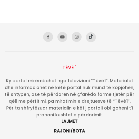
TËVË 1
Ky portal mirëmbahet nga televizioni “Tëvë1”. Materialet
dhe informacionet në këtë portal nuk mund të kopjohen,
të shtypen, ose të përdoren në çfarëdo forme tjetër për
qëllime përfitimi, pa miratimin e drejtuesve të “Tëvë1”.
Për ta shfrytëzuar materialin e këtij portali obligoheni t’i
pranoni kushtet e përdorimit.
LAJMET
RAJONI/BOTA