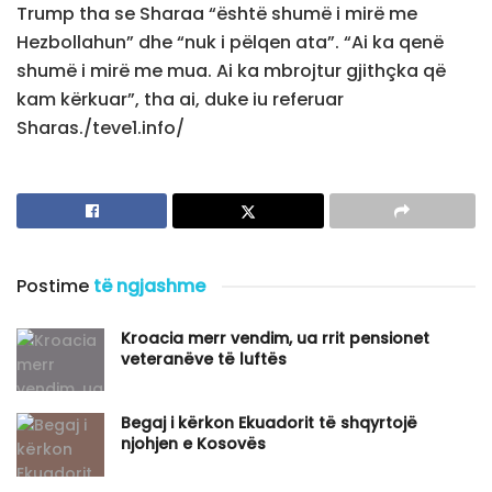
Trump tha se Sharaa “është shumë i mirë me
Hezbollahun” dhe “nuk i pëlqen ata”. “Ai ka qenë
shumë i mirë me mua. Ai ka mbrojtur gjithçka që
kam kërkuar”, tha ai, duke iu referuar
Sharas./teve1.info/
Postime
të ngjashme
Kroacia merr vendim, ua rrit pensionet
veteranëve të luftës
Begaj i kërkon Ekuadorit të shqyrtojë
njohjen e Kosovës