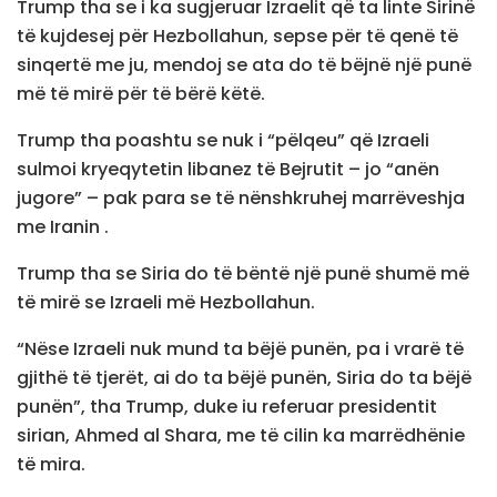
Trump tha se i ka sugjeruar Izraelit që ta linte Sirinë
të kujdesej për Hezbollahun, sepse për të qenë të
sinqertë me ju, mendoj se ata do të bëjnë një punë
më të mirë për të bërë këtë.
Trump tha poashtu se nuk i “pëlqeu” që Izraeli
sulmoi kryeqytetin libanez të Bejrutit – jo “anën
jugore” – pak para se të nënshkruhej marrëveshja
me Iranin .
Trump tha se Siria do të bëntë një punë shumë më
të mirë se Izraeli më Hezbollahun.
“Nëse Izraeli nuk mund ta bëjë punën, pa i vrarë të
gjithë të tjerët, ai do ta bëjë punën, Siria do ta bëjë
punën”, tha Trump, duke iu referuar presidentit
sirian, Ahmed al Shara, me të cilin ka marrëdhënie
të mira.