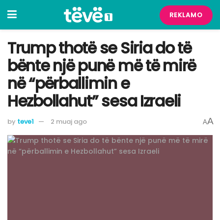
REKLAMO
Trump thotë se Siria do të
bënte një punë më të mirë
në “përballimin e
Hezbollahut” sesa Izraeli
A
by
teve1
2 muaj ago
A