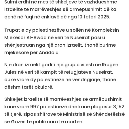
Sulmi erdhi në mes të shkeljeve të vazhdueshme
izraelite të marrëveshjes së armëpushimit që ka
qenë në fuqi në enklavë që nga 10 tetori 2025.
Trupat e dy palestinezëve u sollën në Kompleksin
Mjekësor Al-Awda në veri të Nuseirat pasi u
shënjestruan nga një dron izraelit, thanë burime
mjekësore për Anadolu.
Një dron izraelit goditi një grup civilësh në Rrugën
Jules në veri të kampit të refugjatëve Nuseirat,
duke vrarë dy palestinezë në vendngjarje, thanë
dëshmitarët okularë.
Shkeljet izraelite të marrëveshjes së armëpushimit
kanë vrarë 997 palestinezë dhe kanë plagosur 3,152
të tjerë, sipas shifrave të Ministrisë së Shëndetësisë
së Gazës të publikuara të martën.