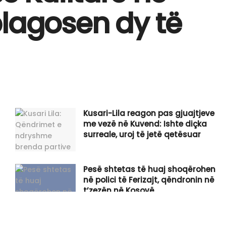
plagosen dy të
Kusari-Lila reagon pas gjuajtjeve
me vezë në Kuvend: Ishte diçka
surreale, uroj të jetë qetësuar
Pesë shtetas të huaj shoqërohen
në polici të Ferizajt, qëndronin në
t’zezën në Kosovë
Zbulohen detaje për datën e