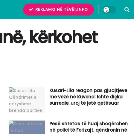
REKLAMO NË TËVË1.INFO
ranë, kërkohet
Kusari-Lila reagon pas gjuajtjeve
me vezë në Kuvend: Ishte diçka
surreale, uroj të jetë qetësuar
Pesë shtetas të huaj shoqërohen
në polici të Ferizajt, qëndronin në