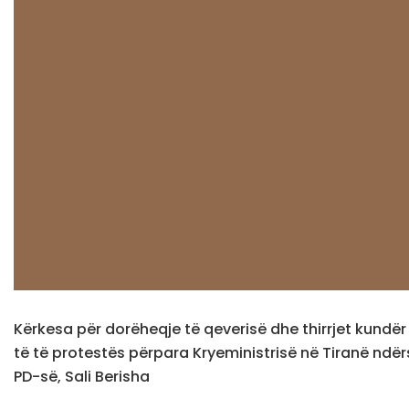
Kërkesa për dorëheqje të qeverisë dhe thirrjet kundër 
të të protestës përpara Kryeministrisë në Tiranë ndër
PD-së, Sali Berisha