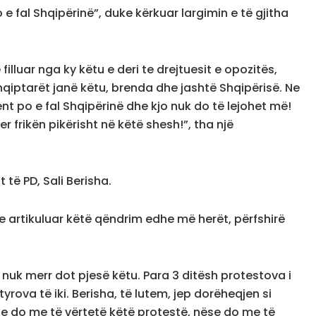
e fal Shqipërinë”, duke kërkuar largimin e të gjitha
filluar nga ky këtu e deri te drejtuesit e opozitës,
hqiptarët janë këtu, brenda dhe jashtë Shqipërisë. Ne
ent po e fal Shqipërinë dhe kjo nuk do të lejohet më!
r frikën pikërisht në këtë shesh!”, tha një
 të PD, Sali Berisha.
te artikuluar këtë qëndrim edhe më herët, përfshirë
nuk merr dot pjesë këtu. Para 3 ditësh protestova i
yrova të iki. Berisha, të lutem, jep dorëheqjen si
Nëse e do me të vërtetë këtë protestë, nëse do me të