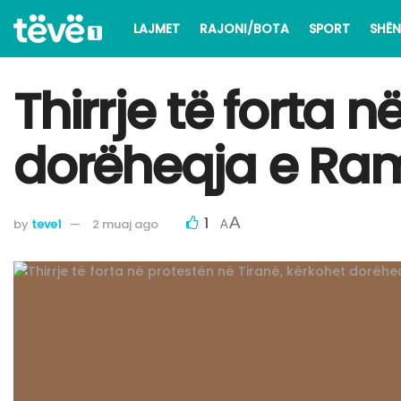
LAJMET
RAJONI/BOTA
SPORT
SHËN
Thirrje të forta 
dorëheqja e Ram
1
A
by
teve1
2 muaj ago
A