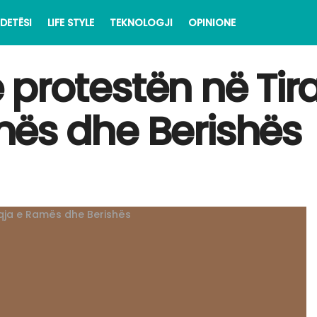
DETËSI
LIFE STYLE
TEKNOLOGJI
OPINIONE
në protestën në Ti
ës dhe Berishës