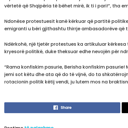
vërtetë që Shqipëria të bëhet mirë, ik ti i pari!”, tha e
Ndonëse protestuesit kanë kërkuar që partitë politike
emigranti u bëri gjithashtu thirrje ambasadorëve që 
Ndërkohë, një tjetër protestues ka artikuluar kërkesa 
kryesorë politikë, duke theksuar edhe nevojën për nd
“Rama konfiskim pasurie, Berisha konfiskim pasurie!
jemi sot këtu dhe ata që do të vijnë, do ta shkatërroj
rotacionin politik këtij vendi, ju lutem mos na brakti
Share