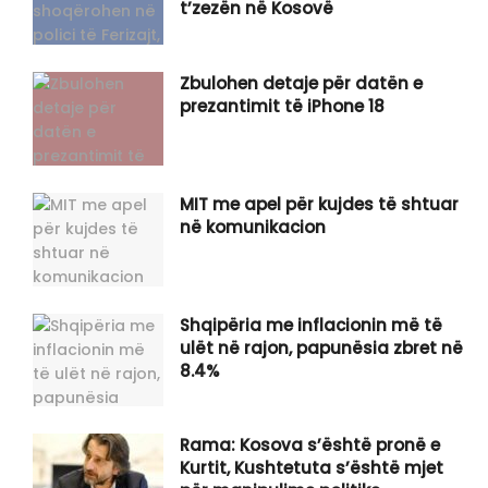
t’zezën në Kosovë
Zbulohen detaje për datën e
prezantimit të iPhone 18
MIT me apel për kujdes të shtuar
në komunikacion
Shqipëria me inflacionin më të
ulët në rajon, papunësia zbret në
8.4%
Rama: Kosova s’është pronë e
Kurtit, Kushtetuta s’është mjet