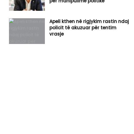
për manipulime politike
Apeli kthen në rigjykim rastin ndaj
policit të akuzuar për tentim
vrasje