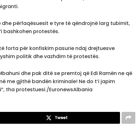
migranti.
 dhe përfaqësuesit e tyre të qëndrojnë larg tubimit,
t’i bashkohen protestës.
të forta për konfiskim pasurie ndaj drejtuesve
ryshim politik dhe vazhdim të protestës.
 Mbahuni dhe pak ditë se premtoj që Edi Ramën ne që
më me gjithë bandën kriminale! Ne do t’i japim
sni”, tha protestuesi./EuronewsAlbania
Tweet