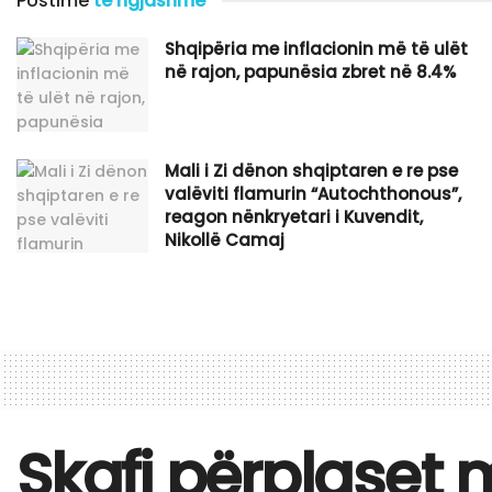
Postime
të ngjashme
Shqipëria me inflacionin më të ulët
në rajon, papunësia zbret në 8.4%
​Mali i Zi dënon shqiptaren e re pse
valëviti flamurin “Autochthonous”,
reagon nënkryetari i Kuvendit,
Nikollë Camaj
Skafi përplaset m