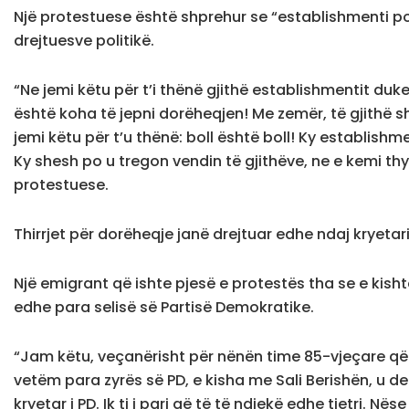
Një protestuese është shprehur se “establishmenti po 
drejtuesve politikë.
“Ne jemi këtu për t’i thënë gjithë establishmentit duke 
është koha të jepni dorëheqjen! Me zemër, të gjithë s
jemi këtu për t’u thënë: boll është boll! Ky establishm
Ky shesh po u tregon vendin të gjithëve, ne e kemi thye
protestuese.
Thirrjet për dorëheqje janë drejtuar edhe ndaj kryetarit
Një emigrant që ishte pjesë e protestës tha se e kish
edhe para selisë së Partisë Demokratike.
“Jam këtu, veçanërisht për nënën time 85-vjeçare që 
vetëm para zyrës së PD, e kisha me Sali Berishën, u det
kryetar i PD. Ik ti i pari që të të ndjekë edhe tjetri. 