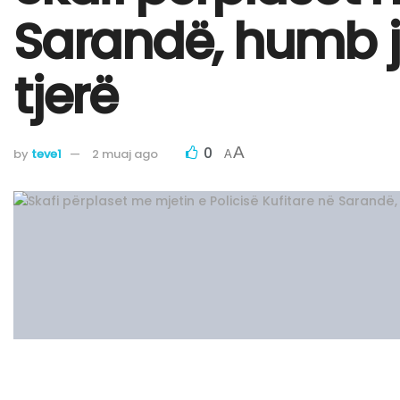
Sarandë, humb je
tjerë
0
A
by
teve1
2 muaj ago
A