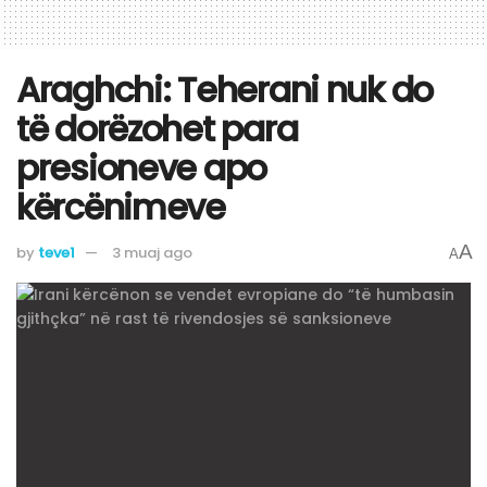
Araghchi: Teherani nuk do
të dorëzohet para
presioneve apo
kërcënimeve
A
by
teve1
3 muaj ago
A