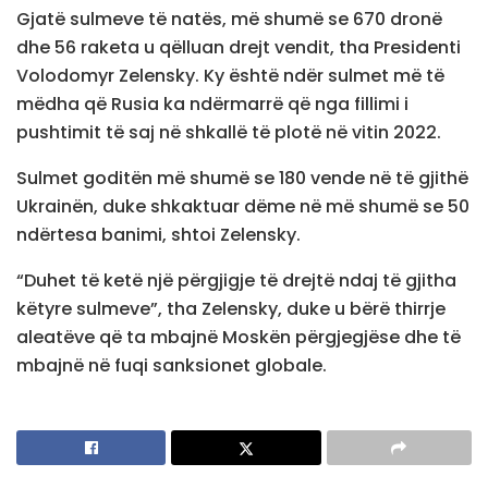
Gjatë sulmeve të natës, më shumë se 670 dronë
dhe 56 raketa u qëlluan drejt vendit, tha Presidenti
Volodomyr Zelensky. Ky është ndër sulmet më të
mëdha që Rusia ka ndërmarrë që nga fillimi i
pushtimit të saj në shkallë të plotë në vitin 2022.
Sulmet goditën më shumë se 180 vende në të gjithë
Ukrainën, duke shkaktuar dëme në më shumë se 50
ndërtesa banimi, shtoi Zelensky.
“Duhet të ketë një përgjigje të drejtë ndaj të gjitha
këtyre sulmeve”, tha Zelensky, duke u bërë thirrje
aleatëve që ta mbajnë Moskën përgjegjëse dhe të
mbajnë në fuqi sanksionet globale.