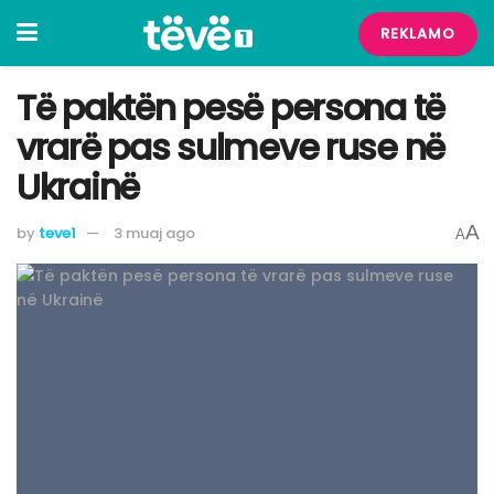
REKLAMO
Të paktën pesë persona të
vrarë pas sulmeve ruse në
Ukrainë
A
by
teve1
3 muaj ago
A