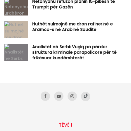
Netanyahu refuzon planin 15-pikësh të
Trumpit për Gazën
Huthët sulmojnë me dron rafinerinë e
Aramco-s në Arabinë Saudite
Analistët në Serbi: Vuçiq po përdor
struktura kriminale parapolicore për të
frikësuar kundërshtarët
TËVË 1