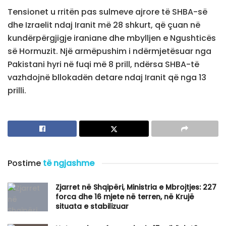
Tensionet u rritën pas sulmeve ajrore të SHBA-së
dhe Izraelit ndaj Iranit më 28 shkurt, që çuan në
kundërpërgjigje iraniane dhe mbylljen e Ngushticës
së Hormuzit. Një armëpushim i ndërmjetësuar nga
Pakistani hyri në fuqi më 8 prill, ndërsa SHBA-të
vazhdojnë bllokadën detare ndaj Iranit që nga 13
prilli.
Postime
të ngjashme
Zjarret në Shqipëri, Ministria e Mbrojtjes: 227
forca dhe 16 mjete në terren, në Krujë
situata e stabilizuar