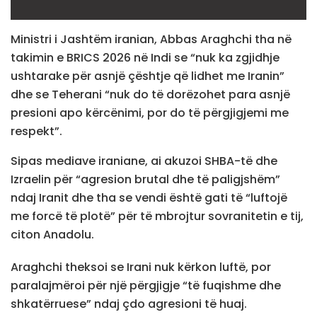
Ministri i Jashtëm iranian, Abbas Araghchi tha në
takimin e BRICS 2026 në Indi se “nuk ka zgjidhje
ushtarake për asnjë çështje që lidhet me Iranin”
dhe se Teherani “nuk do të dorëzohet para asnjë
presioni apo kërcënimi, por do të përgjigjemi me
respekt”.
Sipas mediave iraniane, ai akuzoi SHBA-të dhe
Izraelin për “agresion brutal dhe të paligjshëm”
ndaj Iranit dhe tha se vendi është gati të “luftojë
me forcë të plotë” për të mbrojtur sovranitetin e tij,
citon Anadolu.
Araghchi theksoi se Irani nuk kërkon luftë, por
paralajmëroi për një përgjigje “të fuqishme dhe
shkatërruese” ndaj çdo agresioni të huaj.