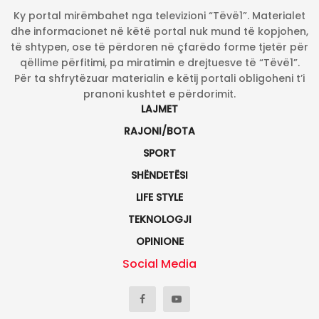
Ky portal mirëmbahet nga televizioni “Tëvë1”. Materialet
dhe informacionet në këtë portal nuk mund të kopjohen,
të shtypen, ose të përdoren në çfarëdo forme tjetër për
qëllime përfitimi, pa miratimin e drejtuesve të “Tëvë1”.
Për ta shfrytëzuar materialin e këtij portali obligoheni t’i
pranoni kushtet e përdorimit.
LAJMET
RAJONI/BOTA
SPORT
SHËNDETËSI
LIFE STYLE
TEKNOLOGJI
OPINIONE
Social Media