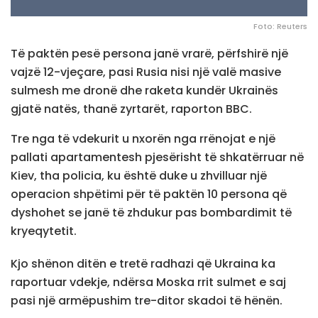
Foto: Reuters
Të paktën pesë persona janë vrarë, përfshirë një
vajzë 12-vjeçare, pasi Rusia nisi një valë masive
sulmesh me dronë dhe raketa kundër Ukrainës
gjatë natës, thanë zyrtarët, raporton BBC.
Tre nga të vdekurit u nxorën nga rrënojat e një
pallati apartamentesh pjesërisht të shkatërruar në
Kiev, tha policia, ku është duke u zhvilluar një
operacion shpëtimi për të paktën 10 persona që
dyshohet se janë të zhdukur pas bombardimit të
kryeqytetit.
Kjo shënon ditën e tretë radhazi që Ukraina ka
raportuar vdekje, ndërsa Moska rrit sulmet e saj
pasi një armëpushim tre-ditor skadoi të hënën.