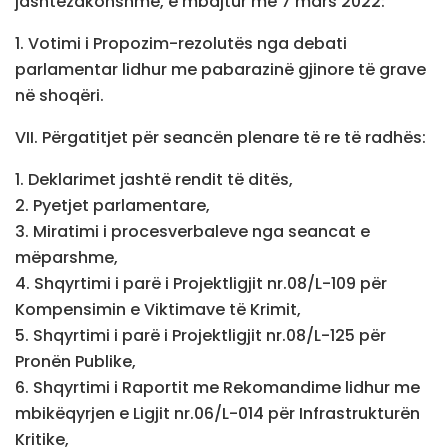
jashtëzakonshme, e mbajtur më 7 mars 2022:
1. Votimi i Propozim-rezolutës nga debati
parlamentar lidhur me pabarazinë gjinore të grave
në shoqëri.
VII. Përgatitjet për seancën plenare të re të radhës:
1. Deklarimet jashtë rendit të ditës,
2. Pyetjet parlamentare,
3. Miratimi i procesverbaleve nga seancat e
mëparshme,
4. Shqyrtimi i parë i Projektligjit nr.08/L-109 për
Kompensimin e Viktimave të Krimit,
5. Shqyrtimi i parë i Projektligjit nr.08/L-125 për
Pronën Publike,
6. Shqyrtimi i Raportit me Rekomandime lidhur me
mbikëqyrjen e Ligjit nr.06/L-014 për Infrastrukturën
Kritike,