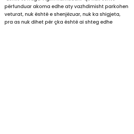
përfunduar akoma edhe aty vazhdimisht parkohen
veturat, nuk është e shenjëzuar, nuk ka shigjeta,
pra as nuk dihet për çka është ai shteg edhe
shumica e këmbësorëve e ngatërrojnë mendojnë
se është vend për këmbësorë. Është edhe ky te
Dardania. Ky është inaugurua në fillim të vitit ose
para një viti nga Komuna e Prishtinës por edhe pse
është inauguruar, nuk është mirëmbajtur aspak, ka
pas vazhdimisht xhama, mbeturina”, shprehet
çiklisti Suhel Ahmeti.
Teksa arkitektët kërkojnë të zgjerohen shtigjet
ekzistuese dhe të shtohen sinjalizimet, Komuna e
Prishtinës premton shtigje të reja e siguri më të
madhe.
Kronika e realizuar nga gazetari Gojart Jashari