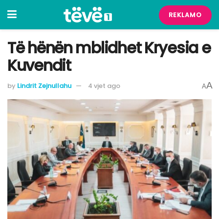
REKLAMO
Të hënën mblidhet Kryesia e
Kuvendit
A
by
Lindrit Zejnullahu
4 vjet ago
A