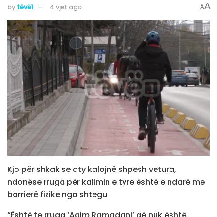
A
by
tëvë1
4 vjet ago
A
Kjo për shkak se aty kalojnë shpesh vetura,
ndonëse rruga për kalimin e tyre është e ndarë me
barrierë fizike nga shtegu.
“Është te rruga ‘Agim Ramadani’ që nuk është