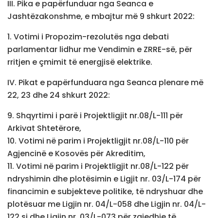
III. Pika e papërfunduar nga Seanca e
Jashtëzakonshme, e mbajtur më 9 shkurt 2022:
1. Votimi i Propozim-rezolutës nga debati
parlamentar lidhur me Vendimin e ZRRE-së, për
rritjen e çmimit të energjisë elektrike.
IV. Pikat e papërfunduara nga Seanca plenare më
22, 23 dhe 24 shkurt 2022:
9. Shqyrtimi i parë i Projektligjit nr.08/L-111 për
Arkivat Shtetërore,
10. Votimi në parim i Projektligjit nr.08/L-110 për
Agjencinë e Kosovës për Akreditim,
11. Votimi në parim i Projektligjit nr.08/L-122 për
ndryshimin dhe plotësimin e Ligjit nr. 03/L-174 për
financimin e subjekteve politike, të ndryshuar dhe
plotësuar me Ligjin nr. 04/L-058 dhe Ligjin nr. 04/L-
122 si dhe Ligjin nr. 03/L-073 për zgjedhje të