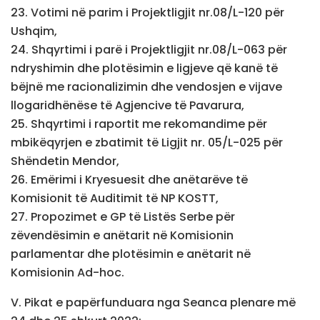
23. Votimi në parim i Projektligjit nr.08/L-120 për
Ushqim,
24. Shqyrtimi i parë i Projektligjit nr.08/L-063 për
ndryshimin dhe plotësimin e ligjeve që kanë të
bëjnë me racionalizimin dhe vendosjen e vijave
llogaridhënëse të Agjencive të Pavarura,
25. Shqyrtimi i raportit me rekomandime për
mbikëqyrjen e zbatimit të Ligjit nr. 05/L-025 për
Shëndetin Mendor,
26. Emërimi i Kryesuesit dhe anëtarëve të
Komisionit të Auditimit të NP KOSTT,
27. Propozimet e GP të Listës Serbe për
zëvendësimin e anëtarit në Komisionin
parlamentar dhe plotësimin e anëtarit në
Komisionin Ad-hoc.
V. Pikat e papërfunduara nga Seanca plenare më