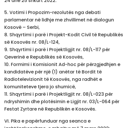
24 dhe 25 shkurt 2022:
5. Votimi i Propozim-rezolutës nga debati
parlamentar në lidhje me zhvillimet në dialogun
Kosovë – Serbi,
8. Shqyrtimi i parë i Projekt-Kodit Civil të Republikës
së Kosovës nr. 08/L-124,
9. Shqyrtimi i parë i Projektligjit nr. 08/L-117 për
Qeverinë e Republikës së Kosovës,
10. Formimi i Komisionit Ad-hoc për përzgjedhjen e
kandidatëve për një (1) anëtar të Bordit të
Radiotelevizionit të Kosovës, nga radhët e
komuniteteve tjera jo shumicë,
11. Shqyrtimi i parë i Projektligjit nr. 08/L-023 për
ndryshimin dhe plotësimin e Ligjit nr. 03/L-064 për
Festat Zyrtare në Republikën e Kosovës.
VI. Pika e papërfunduar nga seanca e