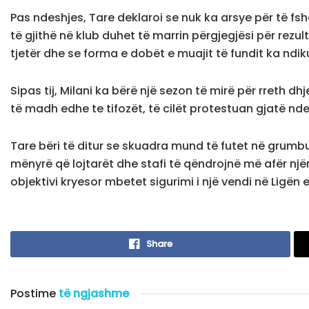
Pas ndeshjes, Tare deklaroi se nuk ka arsye për të f
të gjithë në klub duhet të marrin përgjegjësi për rezul
tjetër dhe se forma e dobët e muajit të fundit ka ndiku
Sipas tij, Milani ka bërë një sezon të mirë për rreth dh
të madh edhe te tifozët, të cilët protestuan gjatë nde
Tare bëri të ditur se skuadra mund të futet në grumb
mënyrë që lojtarët dhe stafi të qëndrojnë më afër njëri
objektivi kryesor mbetet sigurimi i një vendi në Ligën
Share
Postime
të ngjashme