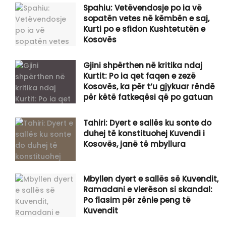
Spahiu: Vetëvendosje po ia vë
sopatën vetes në këmbën e saj,
Kurti po e sfidon Kushtetutën e
Kosovës
Gjini shpërthen në kritika ndaj
Kurtit: Po ia qet faqen e zezë
Kosovës, ka për t’u gjykuar rëndë
për këtë fatkeqësi që po gatuan
Tahiri: Dyert e sallës ku sonte do
duhej të konstituohej Kuvendi i
Kosovës, janë të mbyllura
Mbyllen dyert e sallës së Kuvendit,
Ramadani e vlerëson si skandal:
Po flasim për zënie peng të
Kuvendit