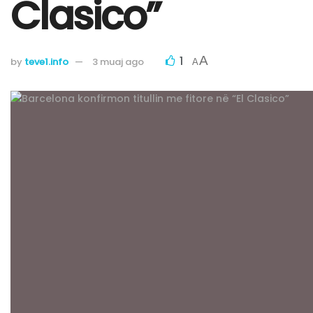
Clasico”
1
A
by
teve1.info
3 muaj ago
A