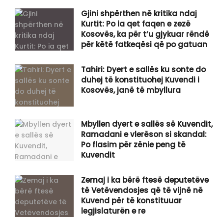
Gjini shpërthen në kritika ndaj
Kurtit: Po ia qet faqen e zezë
Kosovës, ka për t’u gjykuar rëndë
për këtë fatkeqësi që po gatuan
Tahiri: Dyert e sallës ku sonte do
duhej të konstituohej Kuvendi i
Kosovës, janë të mbyllura
Mbyllen dyert e sallës së Kuvendit,
Ramadani e vlerëson si skandal:
Po flasim për zënie peng të
Kuvendit
Zemaj i ka bërë ftesë deputetëve
të Vetëvendosjes që të vijnë në
Kuvend për të konstituuar
legjislaturën e re