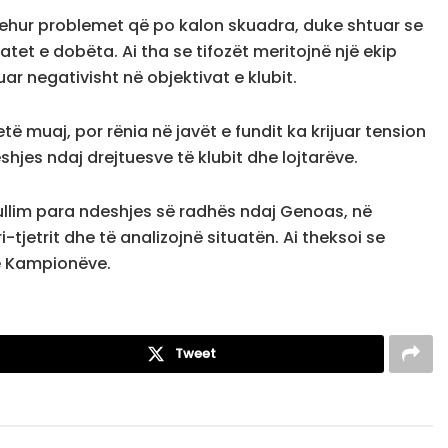
shehur problemet që po kalon skuadra, duke shtuar se
tatet e dobëta. Ai tha se tifozët meritojnë një ekip
ar negativisht në objektivat e klubit.
jetë muaj, por rënia në javët e fundit ka krijuar tension
shjes ndaj drejtuesve të klubit dhe lojtarëve.
ullim para ndeshjes së radhës ndaj Genoas, në
-tjetrit dhe të analizojnë situatën. Ai theksoi se
 e Kampionëve.
Tweet