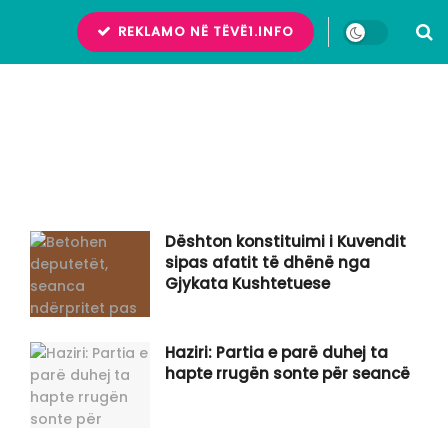
REKLAMO NË TËVË1.INFO
Dështon konstituimi i Kuvendit
sipas afatit të dhënë nga
Gjykata Kushtetuese
Haziri: Partia e parë duhej ta
hapte rrugën sonte për seancë