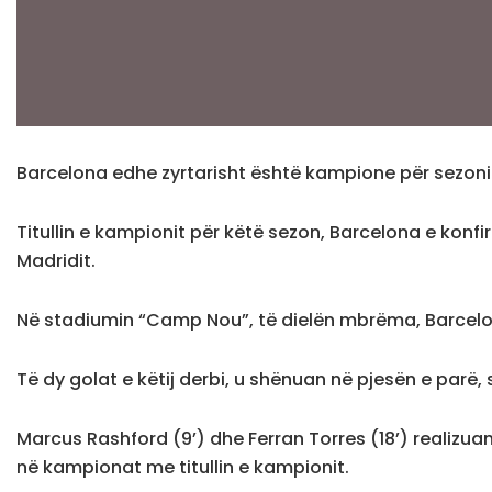
Barcelona edhe zyrtarisht është kampione për sezonin
Titullin e kampionit për këtë sezon, Barcelona e konfi
Madridit.
Në stadiumin “Camp Nou”, të dielën mbrëma, Barcelon
Të dy golat e këtij derbi, u shënuan në pjesën e parë,
Marcus Rashford (9’) dhe Ferran Torres (18’) realizuan
në kampionat me titullin e kampionit.