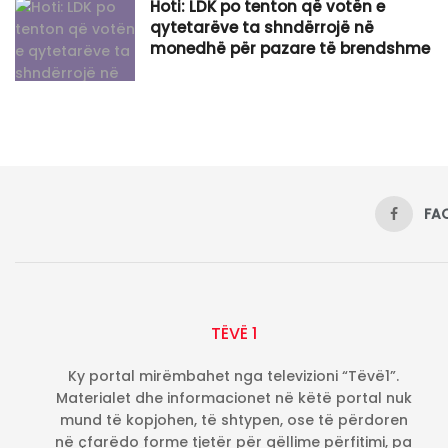
Hoti: LDK po tenton që votën e
qytetarëve ta shndërrojë në
monedhë për pazare të brendshme
FA
TËVË 1
Ky portal mirëmbahet nga televizioni “Tëvë1”.
Materialet dhe informacionet në këtë portal nuk
mund të kopjohen, të shtypen, ose të përdoren
në çfarëdo forme tjetër për qëllime përfitimi, pa