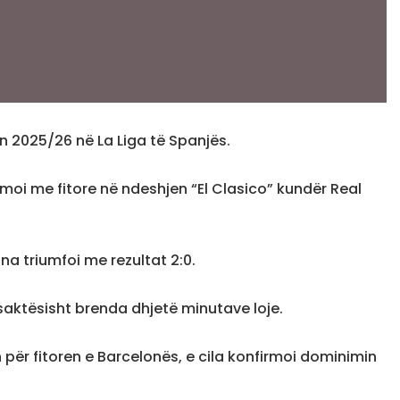
 2025/26 në La Liga të Spanjës.
rmoi me fitore në ndeshjen “El Clasico” kundër Real
a triumfoi me rezultat 2:0.
 saktësisht brenda dhjetë minutave loje.
 për fitoren e Barcelonës, e cila konfirmoi dominimin