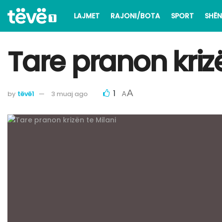
LAJMET
RAJONI/BOTA
SPORT
SHËN
Tare pranon krizë
1
A
by
tëvë1
3 muaj ago
A