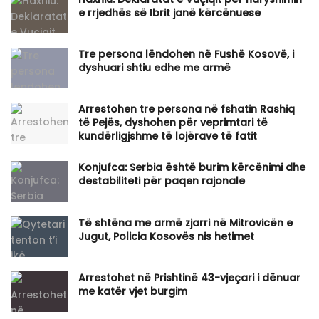
e rrjedhës së Ibrit janë kërcënuese
Tre persona lëndohen në Fushë Kosovë, i
dyshuari shtiu edhe me armë
Arrestohen tre persona në fshatin Rashiq
të Pejës, dyshohen për veprimtari të
kundërligjshme të lojërave të fatit
Konjufca: Serbia është burim kërcënimi dhe
destabiliteti për paqen rajonale
Të shtëna me armë zjarri në Mitrovicën e
Jugut, Policia Kosovës nis hetimet
​Arrestohet në Prishtinë 43-vjeçari i dënuar
me katër vjet burgim