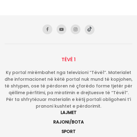
TËVË 1
Ky portal mirëmbahet nga televizioni “Tëvë1”. Materialet
dhe informacionet në këtë portal nuk mund të kopjohen,
të shtypen, ose të përdoren në çfarëdo forme tjetër për
qëllime përfitimi, pa miratimin e drejtuesve të “Tëvë1”.
Për ta shfrytëzuar materialin e këtij portali obligoheni t’i
pranoni kushtet e përdorimit.
LAJMET
RAJONI/BOTA
SPORT