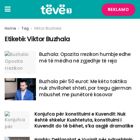
REKLAMO
Home
Tag
Viktor Buzhala
Etiketë:
Viktor Buzhala
Buzhala: Opozita rrezikon humbje edhe
më të mëdha në zgjedhje të reja
Buzhala për 50 eurot: Me këto taktika
nuk zhvillohet shteti, por tregu gjerman
mbushet me punëtorë kosovar
Konjufca për konstituimi e Kuvendit: Nuk
është shkelur Kushtetuta, konstituimi i
Kuvendit do të bëhet, s’ka asgjë dramatike
Haxhiu: Deklaratat e Vuçiqit për ndryshimin