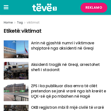
REKLAMO
Home
Tag
viktimat
Etiketë:
viktimat
Arrin në gjashtë numri i viktimave
shqiptarë nga aksidenti në Greqi
Aksidenti tragjik në Greqi, arrestohet
shefi i stacionit
ZPS i ka publikuar disa emra të cilët
pretendon se janë vrarë nga ish krerët e
UÇK-së që po mbahen në Hagë
OKB regjistron mbi 8 mijë civilë të vrarë