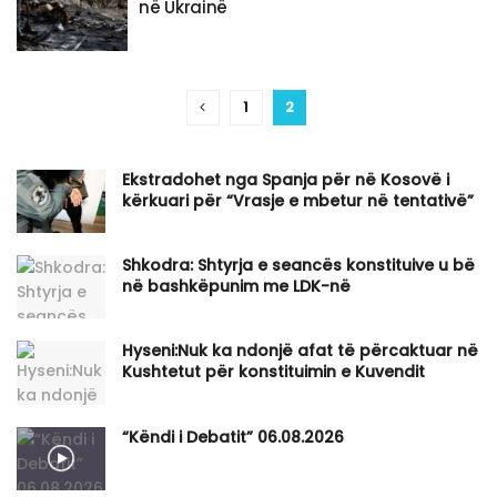
në Ukrainë
1
2
Ekstradohet nga Spanja për në Kosovë i
kërkuari për “Vrasje e mbetur në tentativë”
Shkodra: Shtyrja e seancës konstituive u bë
në bashkëpunim me LDK-në
Hyseni:Nuk ka ndonjë afat të përcaktuar në
Kushtetut për konstituimin e Kuvendit
“Këndi i Debatit” 06.08.2026