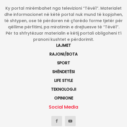
Ky portal mirëmbahet nga televizioni “Tëvë1”. Materialet
dhe informacionet në këtë portal nuk mund të kopjohen,
të shtypen, ose të përdoren në çfarëdo forme tjetër për
qëllime përfitimi, pa miratimin e drejtuesve të “Tëvë1”.
Për ta shfrytëzuar materialin e këtij portali obligoheni t’i
pranoni kushtet e përdorimit.
LAJMET
RAJONI/BOTA
SPORT
SHËNDETËSI
LIFE STYLE
TEKNOLOGJI
OPINIONE
Social Media