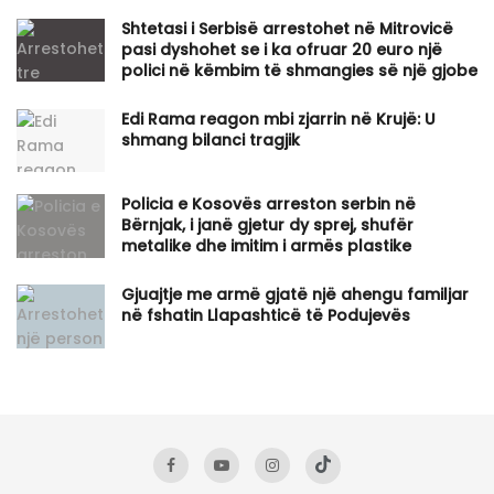
Shtetasi i Serbisë arrestohet në Mitrovicë
pasi dyshohet se i ka ofruar 20 euro një
polici në këmbim të shmangies së një gjobe
Edi Rama reagon mbi zjarrin në Krujë: U
shmang bilanci tragjik
Policia e Kosovës arreston serbin në
Bërnjak, i janë gjetur dy sprej, shufër
metalike dhe imitim i armës plastike
Gjuajtje me armë gjatë një ahengu familjar
në fshatin Llapashticë të Podujevës