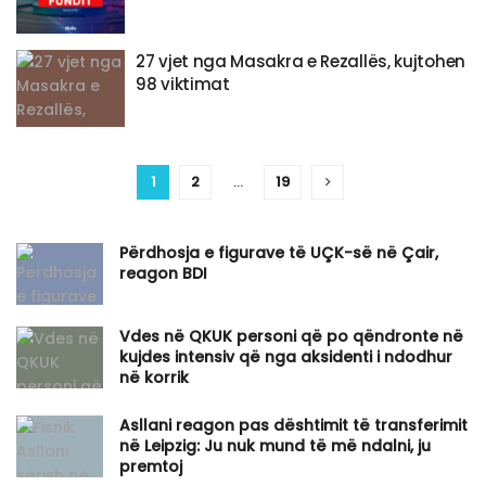
27 vjet nga Masakra e Rezallës, kujtohen
98 viktimat
1
2
…
19
Përdhosja e figurave të UÇK-së në Çair,
reagon BDI
Vdes në QKUK personi që po qëndronte në
kujdes intensiv që nga aksidenti i ndodhur
në korrik
Asllani reagon pas dështimit të transferimit
në Leipzig: Ju nuk mund të më ndalni, ju
premtoj