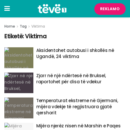
REKLAMO
Home
Tag
Viktima
Etiketë:
Viktima
Aksidentohet autobusi i shkollës në
Ugandë, 24 viktima
Zjarr në një ndërtesë në Bruksel,
raportohet për disa të vdekur
Temperaturat ekstreme në Gjermani,
mijëra vdekje të regjistruara gjatë
qershorit
Mijëra njerëz nisen në Marshin e Paqes