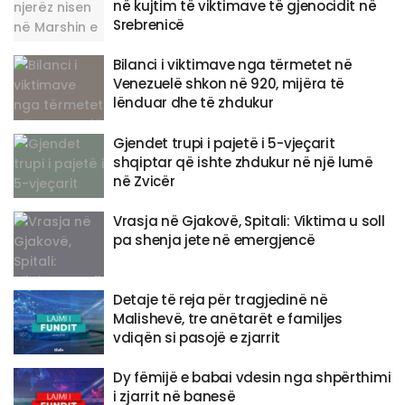
në kujtim të viktimave të gjenocidit në
Srebrenicë
Bilanci i viktimave nga tërmetet në
Venezuelë shkon në 920, mijëra të
lënduar dhe të zhdukur
Gjendet trupi i pajetë i 5-vjeçarit
shqiptar që ishte zhdukur në një lumë
në Zvicër
Vrasja në Gjakovë, Spitali: Viktima u soll
pa shenja jete në emergjencë
Detaje të reja për tragjedinë në
Malishevë, tre anëtarët e familjes
vdiqën si pasojë e zjarrit
Dy fëmijë e babai vdesin nga shpërthimi
i zjarrit në banesë