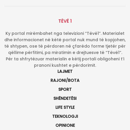
TËVË 1
Ky portal mirëmbahet nga televizioni “Tëvë1”. Materialet
dhe informacionet në këtë portal nuk mund të kopjohen,
të shtypen, ose të përdoren në çfarëdo forme tjetër për
qëllime përfitimi, pa miratimin e drejtuesve të “Tëvë1”.
Për ta shfrytëzuar materialin e këtij portali obligoheni t’i
pranoni kushtet e përdorimit.
LAJMET
RAJONI/BOTA
SPORT
SHËNDETËSI
LIFE STYLE
TEKNOLOGJI
OPINIONE