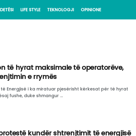
DETËSI
LIFE STYLE
TEKNOLOGJI
OPINIONE
on të hyrat maksimale të operatorëve,
njtimin e rrymës
 të Energjisë i ka miratuar pjesërisht kërkesat për të hyrat
saj fushe, duke shmangur ...
protestë kundër shtrenjtimit të energjisë