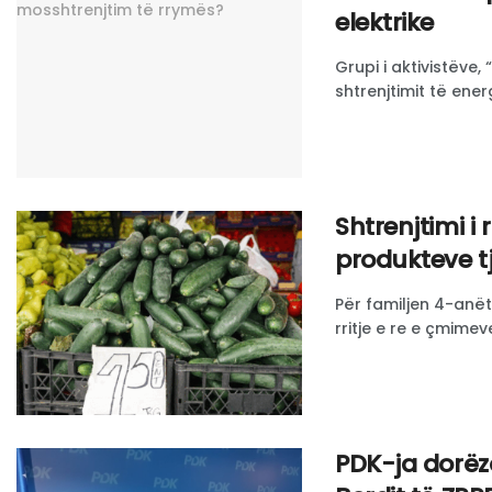
elektrike
Grupi i aktivistëve
shtrenjtimit të energ
Shtrenjtimi i
produkteve t
Për familjen 4-anët
rritje e re e çmimev
PDK-ja dorëz