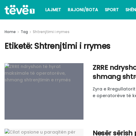
LAJMET
RAJONI/BOTA
SPORT
SHËN
Home
Tag
Shtrenjtimi i rrymes
Etiketë:
Shtrenjtimi i rrymes
​ZRRE ndrysh
shmang shtre
Zyra e Rregullatorit
e operatorëve të kë
Nesër sërish 