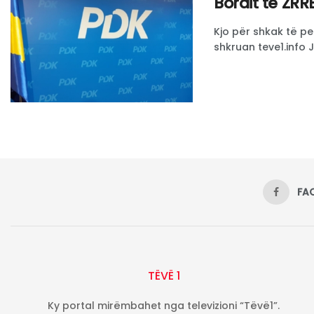
Bordit të ZRR
Kjo për shkak të pe
shkruan teve1.info 
FA
TËVË 1
Ky portal mirëmbahet nga televizioni “Tëvë1”.