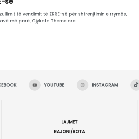
E-së
zullimit të vendimit të ZRRE-së për shtrenjtimin e rrymës,
Javë më parë, Gjykata Themelore ...
CEBOOK
YOUTUBE
INSTAGRAM
LAJMET
RAJONI/BOTA