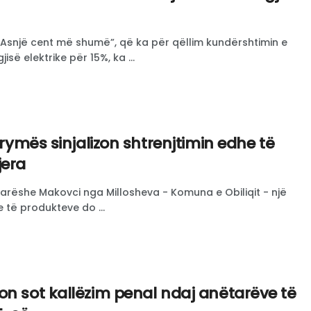
, “Asnjë cent më shumë”, që ka për qëllim kundërshtimin e
jisë elektrike për 15%, ka ...
 rrymës sinjalizon shtrenjtimin edhe të
jera
arëshe Makovci nga Millosheva - Komuna e Obiliqit - një
e të produkteve do ...
on sot kallëzim penal ndaj anëtarëve të