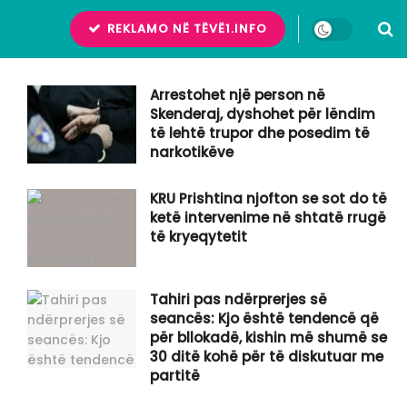
REKLAMO NË TËVË1.INFO
Arrestohet një person në
Skenderaj, dyshohet për lëndim
të lehtë trupor dhe posedim të
narkotikëve
KRU Prishtina njofton se sot do të
ketë intervenime në shtatë rrugë
të kryeqytetit
Tahiri pas ndërprerjes së
seancës: Kjo është tendencë që
për bllokadë, kishin më shumë se
30 ditë kohë për të diskutuar me
partitë