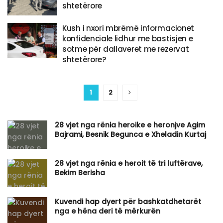
shtetërore
Kush i nxori mbrëmë informacionet
konfidenciale lidhur me bastisjen e
sotme për dallaveret me rezervat
shtetërore?
1
2
​28 vjet nga rënia heroike e heronjve Agim
Bajrami, Besnik Begunca e Xheladin Kurtaj
28 vjet nga rënia e heroit të tri luftërave,
Bekim Berisha
Kuvendi hap dyert për bashkatdhetarët
nga e hëna deri të mërkurën