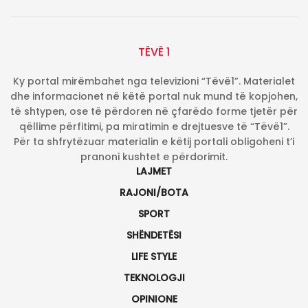
TËVË 1
Ky portal mirëmbahet nga televizioni “Tëvë1”. Materialet
dhe informacionet në këtë portal nuk mund të kopjohen,
të shtypen, ose të përdoren në çfarëdo forme tjetër për
qëllime përfitimi, pa miratimin e drejtuesve të “Tëvë1”.
Për ta shfrytëzuar materialin e këtij portali obligoheni t’i
pranoni kushtet e përdorimit.
LAJMET
RAJONI/BOTA
SPORT
SHËNDETËSI
LIFE STYLE
TEKNOLOGJI
OPINIONE