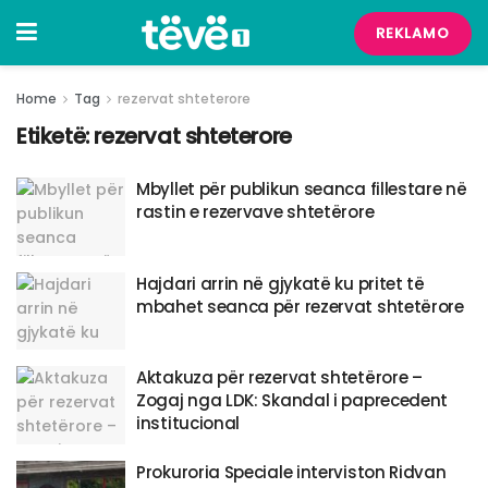
REKLAMO
Home
Tag
rezervat shteterore
Etiketë:
rezervat shteterore
Mbyllet për publikun seanca fillestare në
rastin e rezervave shtetërore
Hajdari arrin në gjykatë ku pritet të
mbahet seanca për rezervat shtetërore
Aktakuza për rezervat shtetërore –
Zogaj nga LDK: Skandal i paprecedent
institucional
Prokuroria Speciale interviston Ridvan