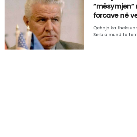
”mësymjen” ru
forcave në ve
Qehaja ka theksuar
Serbia mund të tent