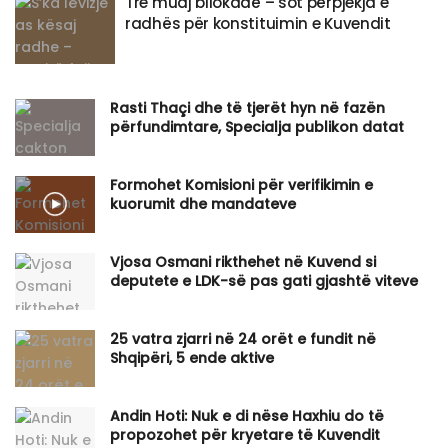
Tre muaj bllokadë – sot përpjekja e
radhës për konstituimin e Kuvendit
Rasti Thaçi dhe të tjerët hyn në fazën
përfundimtare, Specialja publikon datat
Formohet Komisioni për verifikimin e
kuorumit dhe mandateve
Vjosa Osmani rikthehet në Kuvend si
deputete e LDK-së pas gati gjashtë viteve
25 vatra zjarri në 24 orët e fundit në
Shqipëri, 5 ende aktive
​Andin Hoti: Nuk e di nëse Haxhiu do të
propozohet për kryetare të Kuvendit