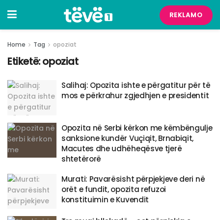
REKLAMO
Home
Tag
opoziat
Etiketë:
opoziat
Salihaj: Opozita ishte e përgatitur për të
mos e përkrahur zgjedhjen e presidentit
Opozita në Serbi kërkon me këmbëngulje
sanksione kundër Vuçiqit, Brnabiqit,
Macutes dhe udhëheqësve tjerë
shtetërorë
Murati: Pavarësisht përpjekjeve deri në
orët e fundit, opozita refuzoi
konstituimin e Kuvendit