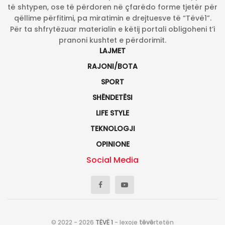
të shtypen, ose të përdoren në çfarëdo forme tjetër për
qëllime përfitimi, pa miratimin e drejtuesve të “Tëvë1”.
Për ta shfrytëzuar materialin e këtij portali obligoheni t’i
pranoni kushtet e përdorimit.
LAJMET
RAJONI/BOTA
SPORT
SHËNDETËSI
LIFE STYLE
TEKNOLOGJI
OPINIONE
Social Media
© 2022 - 2026
TËVË 1
- lexoje
tëvë
rtetën