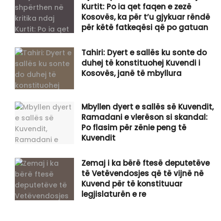
Kurtit: Po ia qet faqen e zezë
Kosovës, ka për t’u gjykuar rëndë
për këtë fatkeqësi që po gatuan
Tahiri: Dyert e sallës ku sonte do
duhej të konstituohej Kuvendi i
Kosovës, janë të mbyllura
Mbyllen dyert e sallës së Kuvendit,
Ramadani e vlerëson si skandal:
Po flasim për zënie peng të
Kuvendit
Zemaj i ka bërë ftesë deputetëve
të Vetëvendosjes që të vijnë në
Kuvend për të konstituuar
legjislaturën e re