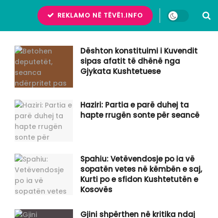
REKLAMO NË TËVË1.INFO
Dështon konstituimi i Kuvendit
sipas afatit të dhënë nga
Gjykata Kushtetuese
Haziri: Partia e parë duhej ta
hapte rrugën sonte për seancë
Spahiu: Vetëvendosje po ia vë
sopatën vetes në këmbën e saj,
Kurti po e sfidon Kushtetutën e
Kosovës
Gjini shpërthen në kritika ndaj