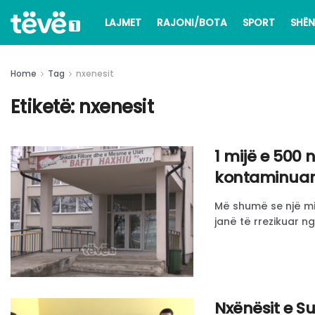
LAJMET
RAJONI/BOTA
SPORT
SHËN
Home
Tag
nxenesit
Etiketë:
nxenesit
1 mijë e 500 n
kontaminua
Më shumë se një mij
janë të rrezikuar nga 
Nxënësit e S