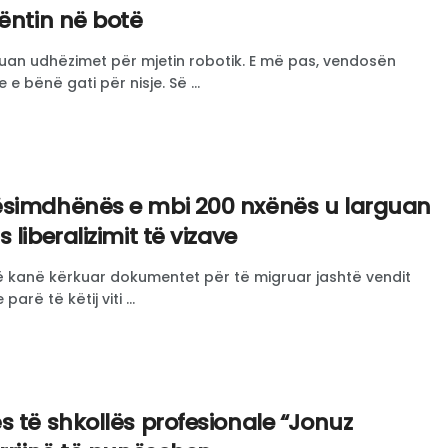
ëntin në botë
uan udhëzimet për mjetin robotik. E më pas, vendosën
 e bënë gati për nisje. Së ...
ësimdhënës e mbi 200 nxënës u larguan
 liberalizimit të vizave
ë kanë kërkuar dokumentet për të migruar jashtë vendit
arë të këtij viti ...
s të shkollës profesionale “Jonuz