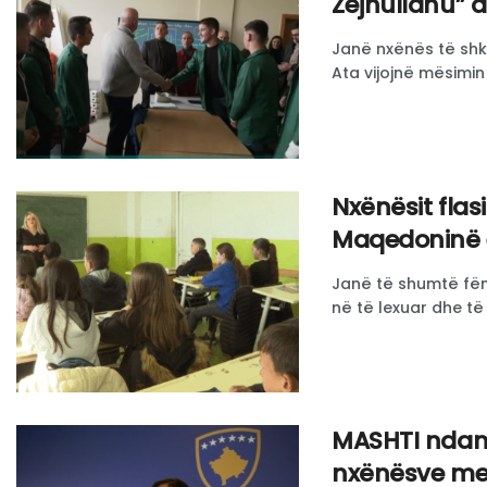
Zejnullahu” 
Janë nxënës të shko
Ata vijojnë mësimin n
Nxënësit flas
Maqedoninë e
Janë të shumtë fëmi
në të lexuar dhe të 
MASHTI ndan 
nxënësve me