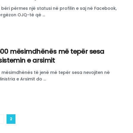
 bëri përmes një statusi në profilin e saj në Facebook,
përgëzon OJQ-të që ...
.600 mësimdhënës më tepër sesa
sistemin e arsimit
0 mësimdhënës të jenë më tepër sesa nevojiten në
nistria e Arsimit do ...
2