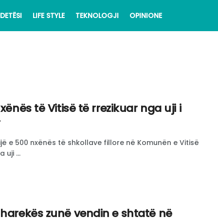
DETËSI
LIFE STYLE
TEKNOLOGJI
OPINIONE
xënës të Vitisë të rrezikuar nga uji i
r
ë e 500 nxënës të shkollave fillore në Komunën e Vitisë
uji ...
uharekës zunë vendin e shtatë në