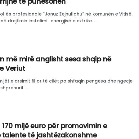
arrijnë të punësohen
llës profesionale “Jonuz Zejnullahu” në komunën e Vitisë.
ë drejtimin instalimi i energjisë elektrike. ...
in më mirë anglisht sesa shqip në
 Veriut
jët e arsimit fillor të cilët po shfaqin pengesa dhe ngecje
shprehurit ...
170 mijë euro për promovimin e
 talente të jashtëzakonshme