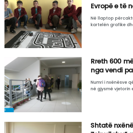
Evropë e të n
Në llaptop përcakt
kartelën grafike dhe
Rreth 600 m
nga vendi pas
Numri i nxënësve q
në gjysmë vjetorin e p
Shtatë nxënë