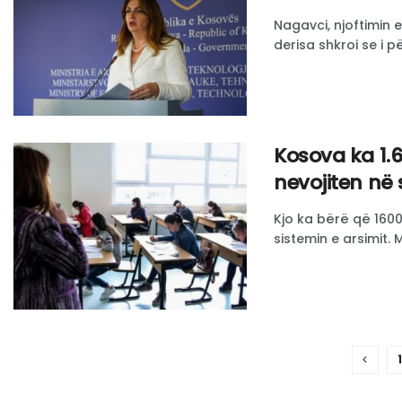
Nagavci, njoftimin e
derisa shkroi se i 
Kosova ka 1
nevojiten në 
Kjo ka bërë që 160
sistemin e arsimit. Mi
1