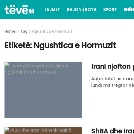
LAJMET
RAJONI/BOTA
SPORT
SHËN
Home
Tag
Ngushtica e Hormuzit
Etiketë:
Ngushtica e Hormuzit
Irani njofton
Autoritetet ushtar
lundrimit tregtar në
ShBA dhe Ira