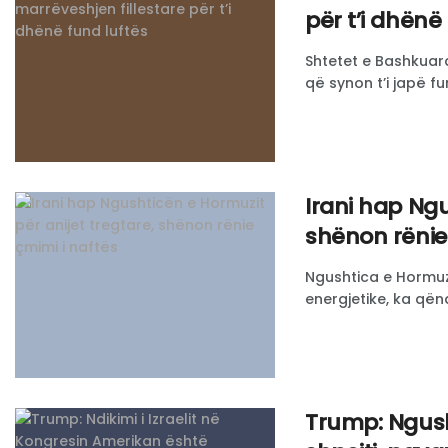
për t’i dhënë
Shtetet e Bashkuar
që synon t’i japë fu
​Irani hap Ng
shënon rënie
Ngushtica e Hormuzi
energjetike, ka qëndr
Trump: Ngush