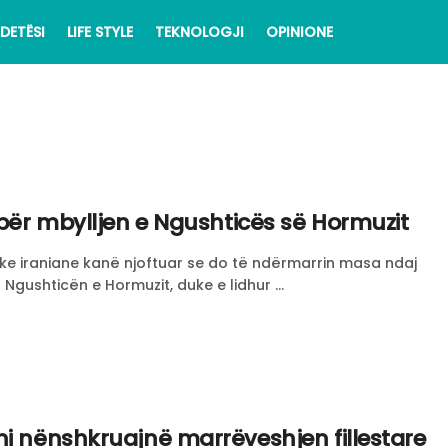
DETËSI
LIFE STYLE
TEKNOLOGJI
OPINIONE
 për mbylljen e Ngushticës së Hormuzit
ake iraniane kanë njoftuar se do të ndërmarrin masa ndaj
 Ngushticën e Hormuzit, duke e lidhur ...
ni nënshkruajnë marrëveshjen fillestare