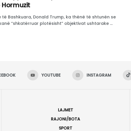
 Hormuzit
ve të Bashkuara, Donald Trump, ka thënë të shtunën se
kanë “shkatërruar plotësisht” objektivat ushtarake ...
CEBOOK
YOUTUBE
INSTAGRAM
LAJMET
RAJONI/BOTA
SPORT