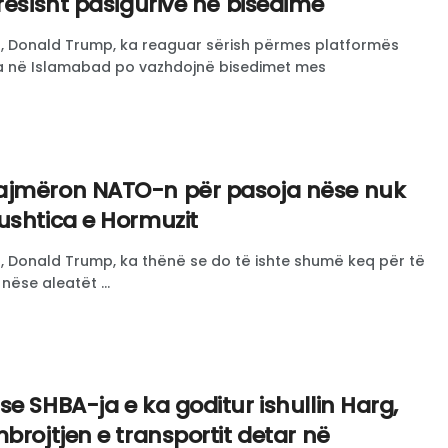
rësisht pasigurive në bisedime
n, Donald Trump, ka reaguar sërish përmes platformës
sa në Islamabad po vazhdojnë bisedimet mes
lajmëron NATO-n për pasoja nëse nuk
ushtica e Hormuzit
ë, Donald Trump, ka thënë se do të ishte shumë keq për të
ëse aleatët ...
e SHBA-ja e ka goditur ishullin Harg,
brojtjen e transportit detar në