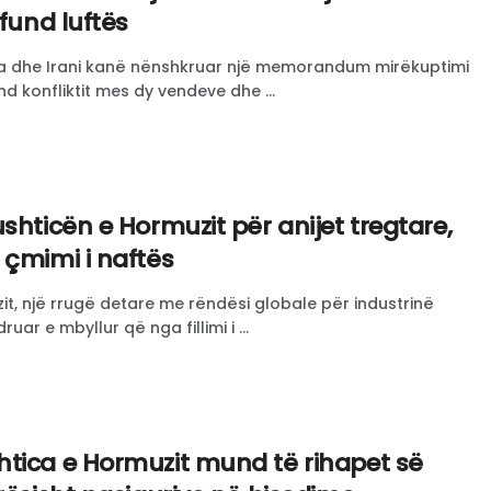
 fund luftës
a dhe Irani kanë nënshkruar një memorandum mirëkuptimi
nd konfliktit mes dy vendeve dhe ...
ushticën e Hormuzit për anijet tregtare,
 çmimi i naftës
t, një rrugë detare me rëndësi globale për industrinë
uar e mbyllur që nga fillimi i ...
tica e Hormuzit mund të rihapet së