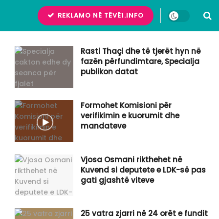
REKLAMO NË TËVË1.INFO
Rasti Thaçi dhe të tjerët hyn në
fazën përfundimtare, Specialja
publikon datat
Formohet Komisioni për
verifikimin e kuorumit dhe
mandateve
Vjosa Osmani rikthehet në
Kuvend si deputete e LDK-së pas
gati gjashtë viteve
25 vatra zjarri në 24 orët e fundit