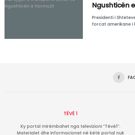
Ngushticën e
Presidenti i Shtete
forcat amerikane i 
FA
TËVË 1
Ky portal mirëmbahet nga televizioni “Tëvë1”.
Materialet dhe informacionet në këtë portal nuk