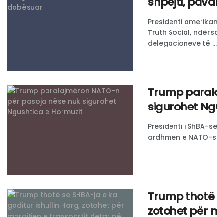
shpejti, pava
Presidenti amerika
Truth Social, ndër
delegacioneve të ...
​Trump para
sigurohet Ng
Presidenti i ShBA-s
ardhmen e NATO-s n
Trump thotë s
zotohet për m