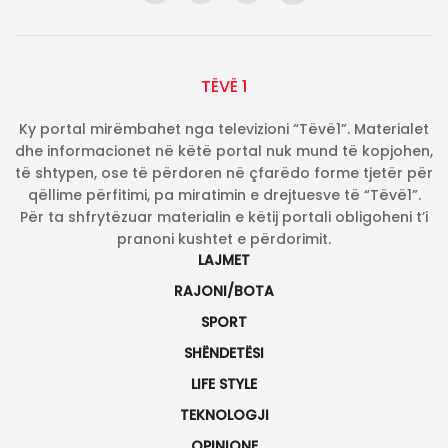
TËVË 1
Ky portal mirëmbahet nga televizioni “Tëvë1”. Materialet
dhe informacionet në këtë portal nuk mund të kopjohen,
të shtypen, ose të përdoren në çfarëdo forme tjetër për
qëllime përfitimi, pa miratimin e drejtuesve të “Tëvë1”.
Për ta shfrytëzuar materialin e këtij portali obligoheni t’i
pranoni kushtet e përdorimit.
LAJMET
RAJONI/BOTA
SPORT
SHËNDETËSI
LIFE STYLE
TEKNOLOGJI
OPINIONE