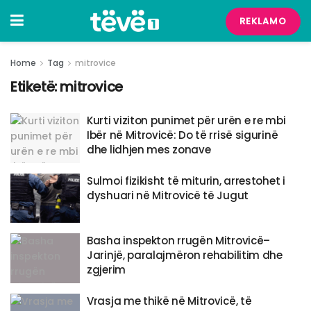
REKLAMO
Home
Tag
mitrovice
Etiketë:
mitrovice
Kurti viziton punimet për urën e re mbi
Ibër në Mitrovicë: Do të rrisë sigurinë
dhe lidhjen mes zonave
Sulmoi fizikisht të miturin, arrestohet i
dyshuari në Mitrovicë të Jugut
Basha inspekton rrugën Mitrovicë–
Jarinjë, paralajmëron rehabilitim dhe
zgjerim
​Vrasja me thikë në Mitrovicë, të