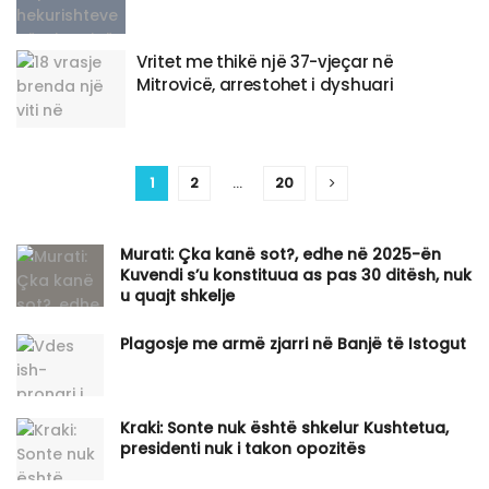
Vritet me thikë një 37-vjeçar në
Mitrovicë, arrestohet i dyshuari
1
2
…
20
Murati: Çka kanë sot?, edhe në 2025-ën
Kuvendi s’u konstituua as pas 30 ditësh, nuk
u quajt shkelje
Plagosje me armë zjarri në Banjë të Istogut
Kraki: Sonte nuk është shkelur Kushtetua,
presidenti nuk i takon opozitës