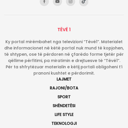
TËVË 1
Ky portal mirëmbahet nga televizioni “Tëvë1”. Materialet
dhe informacionet në këtë portal nuk mund të kopjohen,
të shtypen, ose të përdoren në çfarëdo forme tjetër për
qëllime përfitimi, pa miratimin e drejtuesve të “Tëvë1”.
Për ta shfrytëzuar materialin e këtij portali obligoheni t’i
pranoni kushtet e përdorimit.
LAJMET
RAJONI/BOTA
SPORT
SHËNDETËSI
LIFE STYLE
TEKNOLOGJI