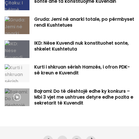
sonte dhe ta konstituojmë Kuvendin
Gruda: Jemi në anarki totale, po përmbyset
rendi Kushtetues
IKD: Nëse Kuvendi nuk konstituohet sonte,
shkelet Kushtetuta
Kurti i shkruan sërish Hamzës, i ofron PDK-
së kreun e Kuvendit
Bajrami: Do të dështojë edhe ky konkurs –
Mbi 3 vjet me ushtrues detyre edhe pozita e
sekretarit të Kuvendit