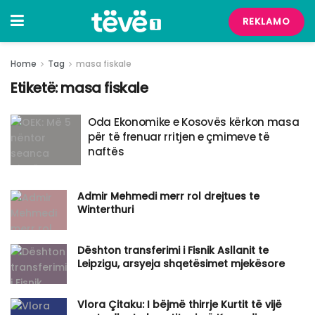
REKLAMO
Home
Tag
masa fiskale
Etiketë:
masa fiskale
Oda Ekonomike e Kosovës kërkon masa
për të frenuar rritjen e çmimeve të
naftës
Admir Mehmedi merr rol drejtues te
Winterthuri
Dështon transferimi i Fisnik Asllanit te
Leipzigu, arsyeja shqetësimet mjekësore
Vlora Çitaku: I bëjmë thirrje Kurtit të vijë