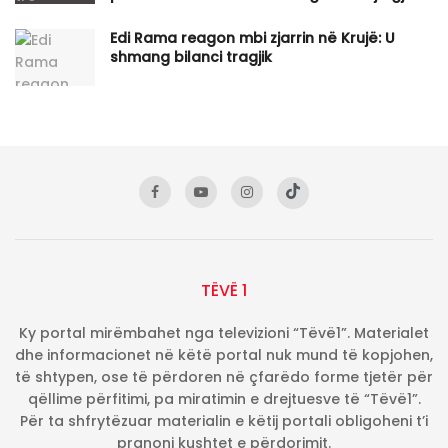
Edi Rama reagon mbi zjarrin në Krujë: U
shmang bilanci tragjik
TËVË 1
Ky portal mirëmbahet nga televizioni “Tëvë1”. Materialet
dhe informacionet në këtë portal nuk mund të kopjohen,
të shtypen, ose të përdoren në çfarëdo forme tjetër për
qëllime përfitimi, pa miratimin e drejtuesve të “Tëvë1”.
Për ta shfrytëzuar materialin e këtij portali obligoheni t’i
pranoni kushtet e përdorimit.