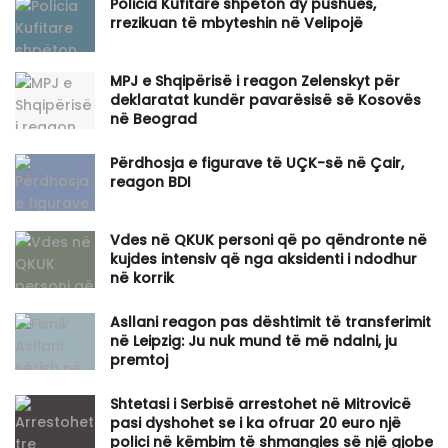
Policia Kufitare shpëton dy pushues,
rrezikuan të mbyteshin në Velipojë
MPJ e Shqipërisë i reagon Zelenskyt për
deklaratat kundër pavarësisë së Kosovës
në Beograd
Përdhosja e figurave të UÇK-së në Çair,
reagon BDI
Vdes në QKUK personi që po qëndronte në
kujdes intensiv që nga aksidenti i ndodhur
në korrik
Asllani reagon pas dështimit të transferimit
në Leipzig: Ju nuk mund të më ndalni, ju
premtoj
Shtetasi i Serbisë arrestohet në Mitrovicë
pasi dyshohet se i ka ofruar 20 euro një
polici në këmbim të shmangies së një gjobe