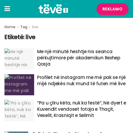
REKLAMO
Home
Tag
live
Etiketë:
live
Me një minutë heshtje nis seanca
përkujtimore për akademikun Rexhep
Qosja
Profilet në Instagram me më pak se një
mijë ndjekës nuk mund të futen më live
“Pa u çliru këta, nuk ka festë”, Në dyert e
Kuvendit vendoset fotoja e Thaçit,
Veselit, Krasniqit e Selimit