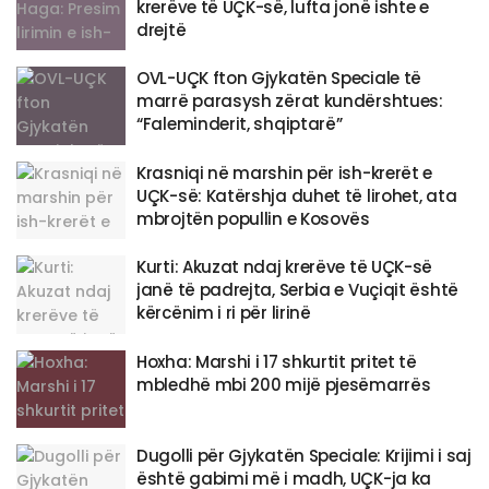
krerëve të UÇK-së, lufta jonë ishte e
drejtë
OVL-UÇK fton Gjykatën Speciale të
marrë parasysh zërat kundërshtues:
“Faleminderit, shqiptarë”
Krasniqi në marshin për ish-krerët e
UÇK-së: Katërshja duhet të lirohet, ata
mbrojtën popullin e Kosovës
Kurti: Akuzat ndaj krerëve të UÇK-së
janë të padrejta, Serbia e Vuçiqit është
kërcënim i ri për lirinë
Hoxha: Marshi i 17 shkurtit pritet të
mbledhë mbi 200 mijë pjesëmarrës
Dugolli për Gjykatën Speciale: Krijimi i saj
është gabimi më i madh, UÇK-ja ka