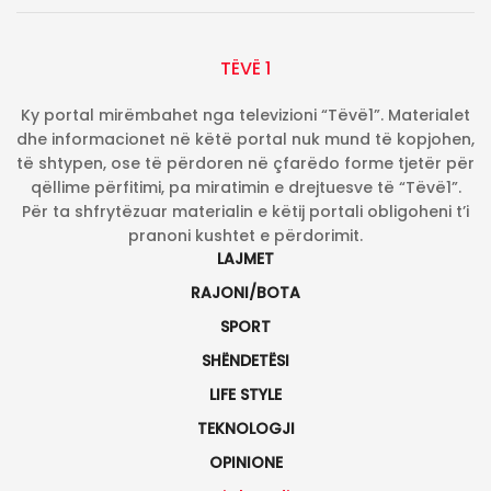
TËVË 1
Ky portal mirëmbahet nga televizioni “Tëvë1”. Materialet
dhe informacionet në këtë portal nuk mund të kopjohen,
të shtypen, ose të përdoren në çfarëdo forme tjetër për
qëllime përfitimi, pa miratimin e drejtuesve të “Tëvë1”.
Për ta shfrytëzuar materialin e këtij portali obligoheni t’i
pranoni kushtet e përdorimit.
LAJMET
RAJONI/BOTA
SPORT
SHËNDETËSI
LIFE STYLE
TEKNOLOGJI
OPINIONE