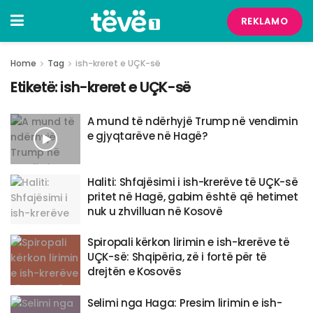
REKLAMO
Home
Tag
ish-kreret e UÇK-së
Etiketë:
ish-kreret e UÇK-së
A mund të ndërhyjë Trump në vendimin
e gjyqtarëve në Hagë?
Haliti: Shfajësimi i ish-krerëve të UÇK-së
pritet në Hagë, gabim është që hetimet
nuk u zhvilluan në Kosovë
Spiropali kërkon lirimin e ish-krerëve të
UÇK-së: Shqipëria, zë i fortë për të
drejtën e Kosovës
Selimi nga Haga: Presim lirimin e ish-