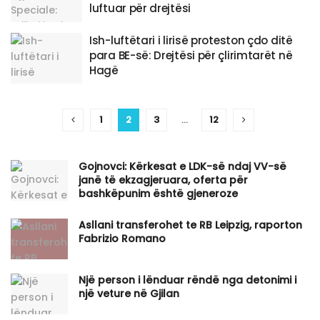
luftuar për drejtësi
​Ish-luftëtari i lirisë proteston çdo ditë
para BE-së: Drejtësi për çlirimtarët në
Hagë
1
2
3
…
12
Gojnovci: Kërkesat e LDK-së ndaj VV-së
janë të ekzagjeruara, oferta për
bashkëpunim është gjeneroze
Asllani transferohet te RB Leipzig, raporton
Fabrizio Romano
Një person i lënduar rëndë nga detonimi i
një veture në Gjilan