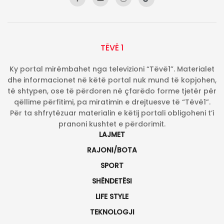
TËVË 1
Ky portal mirëmbahet nga televizioni “Tëvë1”. Materialet
dhe informacionet në këtë portal nuk mund të kopjohen,
të shtypen, ose të përdoren në çfarëdo forme tjetër për
qëllime përfitimi, pa miratimin e drejtuesve të “Tëvë1”.
Për ta shfrytëzuar materialin e këtij portali obligoheni t’i
pranoni kushtet e përdorimit.
LAJMET
RAJONI/BOTA
SPORT
SHËNDETËSI
LIFE STYLE
TEKNOLOGJI