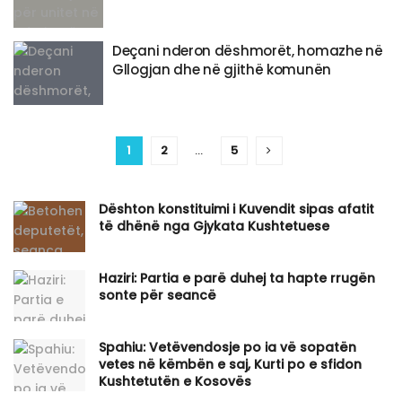
​Deçani nderon dëshmorët, homazhe në
Gllogjan dhe në gjithë komunën
1
2
…
5
Dështon konstituimi i Kuvendit sipas afatit
të dhënë nga Gjykata Kushtetuese
Haziri: Partia e parë duhej ta hapte rrugën
sonte për seancë
Spahiu: Vetëvendosje po ia vë sopatën
vetes në këmbën e saj, Kurti po e sfidon
Kushtetutën e Kosovës