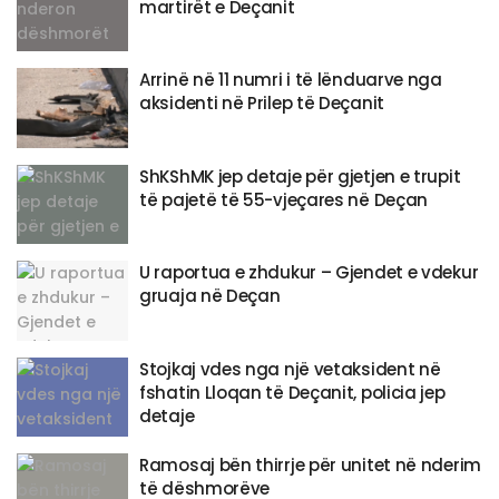
martirët e Deçanit
Arrinë në 11 numri i të lënduarve nga
aksidenti në Prilep të Deçanit
ShKShMK jep detaje për gjetjen e trupit
të pajetë të 55-vjeçares në Deçan
U raportua e zhdukur – Gjendet e vdekur
gruaja në Deçan
Stojkaj vdes nga një vetaksident në
fshatin Lloqan të Deçanit, policia jep
detaje
​Ramosaj bën thirrje për unitet në nderim
të dëshmorëve