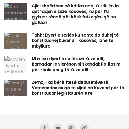
Gjini shpërthen në kritika ndaj Kurtit: Po ia
qet faqen e zezë Kosovës, ka për t’u
gjykuar rëndë për këtë fatkeqësi që po
gatuan
Tahiri: Dyert e sallës ku sonte do duhej të
konstituohej Kuvendi i Kosovës, janë të
mbyllura
Mbyllen dyert e sallës së Kuvendit,
Ramadani e vlerëson si skandal: Po flasim
për zënie peng të Kuvendit
Zemaj i ka bërë ftesë deputetëve të
Vetëvendosjes që të vijnë në Kuvend për të
konstituuar legjislaturën e re