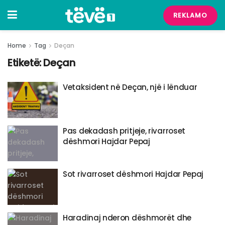
REKLAMO
Home
Tag
Deçan
Etiketë:
Deçan
Vetaksident në Deçan, një i lënduar
Pas dekadash pritjeje, rivarroset
dëshmori Hajdar Pepaj
​Sot rivarroset dëshmori Hajdar Pepaj
Haradinaj nderon dëshmorët dhe