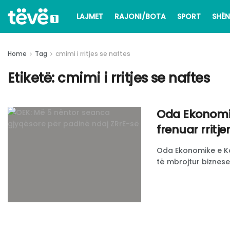
LAJMET
RAJONI/BOTA
SPORT
SHËN
Home
Tag
cmimi i rritjes se naftes
Etiketë:
cmimi i rritjes se naftes
Oda Ekonomi
frenuar rritj
Oda Ekonomike e Ko
të mbrojtur bizneset