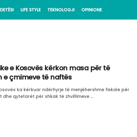
DETËSI
LIFE STYLE
TEKNOLOGJI
OPINIONE
ke e Kosovës kërkon masa për të
en e çmimeve të naftës
sovës ka kërkuar ndërhyrje të menjëhershme fiskale për
 dhe qytetarët për shkak të zhvillimeve ...