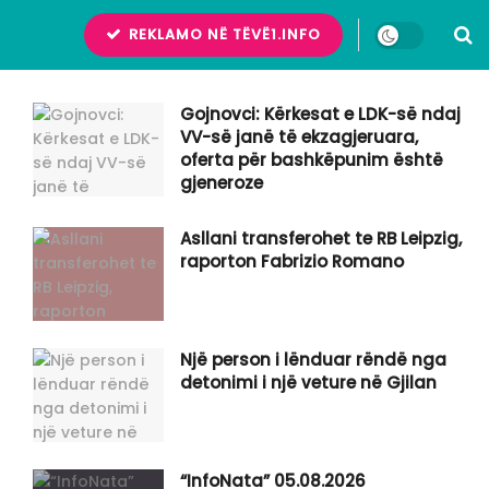
REKLAMO NË TËVË1.INFO
Gojnovci: Kërkesat e LDK-së ndaj
VV-së janë të ekzagjeruara,
oferta për bashkëpunim është
gjeneroze
Asllani transferohet te RB Leipzig,
raporton Fabrizio Romano
Një person i lënduar rëndë nga
detonimi i një veture në Gjilan
“InfoNata” 05.08.2026