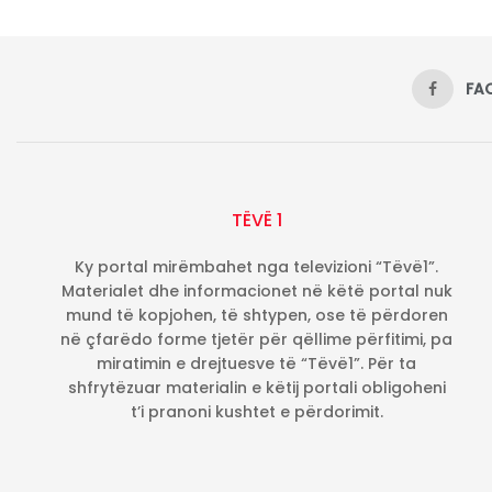
FA
TËVË 1
Ky portal mirëmbahet nga televizioni “Tëvë1”.
Materialet dhe informacionet në këtë portal nuk
mund të kopjohen, të shtypen, ose të përdoren
në çfarëdo forme tjetër për qëllime përfitimi, pa
miratimin e drejtuesve të “Tëvë1”. Për ta
shfrytëzuar materialin e këtij portali obligoheni
t’i pranoni kushtet e përdorimit.