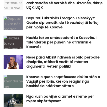
ambasadës së Serbisë dhe Ukrainës, thirrje
UÇK, UÇK
​Deputeti i Ukrainës i reagon Zelenskyyt:
Gabim diplomatik, do të vazhdoj të luftoj
për njohje të Kosovë
Haxhiu takon ambasadorët e Kosovës, i
falënderon për punën në afirmimin e
Kosovës
Nëse para Albinit ndihesh si pula përballë
dhelprës, atëherë vezët të mbeten
argumenti i vetëm politik!
Kosova e quan shqetësuese deklaratën e
Vuçiqit për Ibrin, kërkon reagim nga
bashkësia ndërkombëtare
Nga kush po vijnë alarmet e rreme për
mjete shpërthyese?