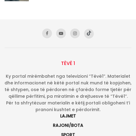
TËVË 1
Ky portal mirëmbahet nga televizioni “Tëvë1”. Materialet
dhe informacionet në këtë portal nuk mund të kopjohen,
të shtypen, ose të përdoren në çfarëdo forme tjetër për
qëllime përfitimi, pa miratimin e drejtuesve të “Tëvë1”.
Për ta shfrytëzuar materialin e këtij portali obligoheni t’i
pranoni kushtet e përdorimit.
LAJMET
RAJONI/BOTA
SPORT